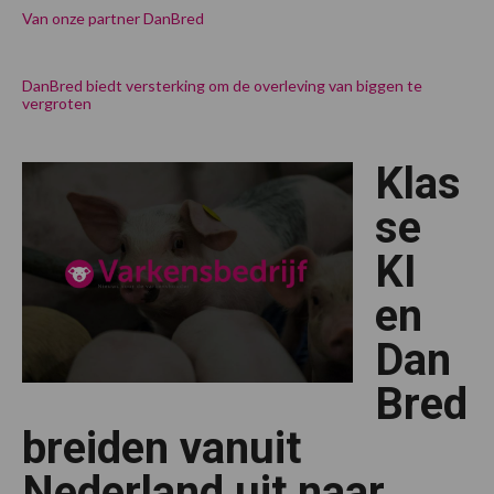
Van onze partner DanBred
DanBred biedt versterking om de overleving van biggen te
vergroten
Klas
se
KI
en
Dan
Bred
breiden vanuit
Nederland uit naar