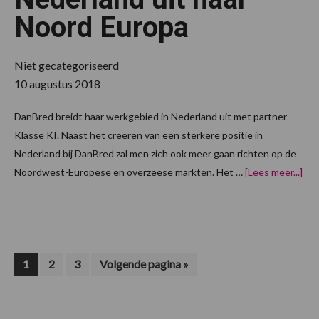
Noord Europa
Niet gecategoriseerd
10 augustus 2018
DanBred breidt haar werkgebied in Nederland uit met partner
Klasse KI. Naast het creëren van een sterkere positie in
Nederland bij DanBred zal men zich ook meer gaan richten op de
ove
Noordwest-Europese en overzeese markten. Het …
[Lees meer...]
KI
en
Dan
bre
van
Ned
uit
Pagina
Pagina
Pagina
Ga
naa
1
2
3
Volgende pagina »
naar
Noo
Eur