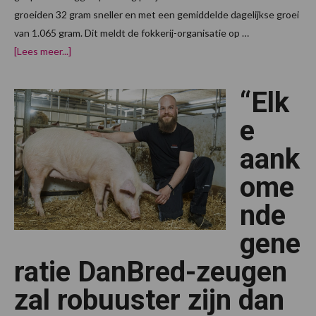
groeiden 32 gram sneller en met een gemiddelde dagelijkse groei
van 1.065 gram. Dit meldt de fokkerij-organisatie op …
overDanBred
[Lees meer...]
boekt
verdere
vooruitgang
“Elk
in
genetische
prestaties
e
aank
ome
nde
gene
ratie DanBred-zeugen
zal robuuster zijn dan