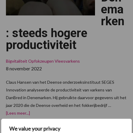
ema
rken
: steeds hogere
productiviteit
Bigvitaliteit
Opfokzeugen
Vleesvarkens
8 november 2022
Claus Hansen van het Deense onderzoeksinstituut SEGES
Innovation analyseerde de productiviteit van varkens van
DanBred in Denemarken. Hij gebruikte daarvoor gegevens uit het
jaar 2020 die de Deense overheid en het fokkerijbedrijf …
overDanBred
[Lees meer...]
in
Denemarken:
steeds
We value your privacy
hogere
Van onze