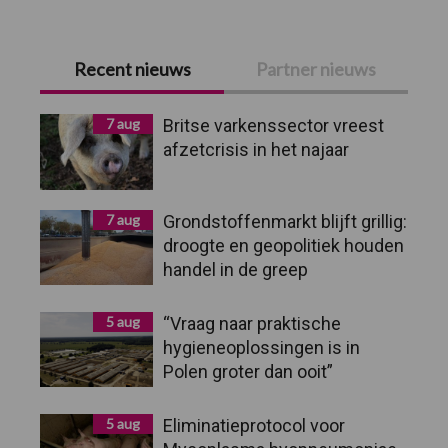
Primaire
Recent nieuws
Partner nieuws
Sidebar
7 aug
Britse varkenssector vreest
afzetcrisis in het najaar
7 aug
Grondstoffenmarkt blijft grillig:
droogte en geopolitiek houden
handel in de greep
5 aug
“Vraag naar praktische
hygieneoplossingen is in
Polen groter dan ooit”
5 aug
Eliminatieprotocol voor