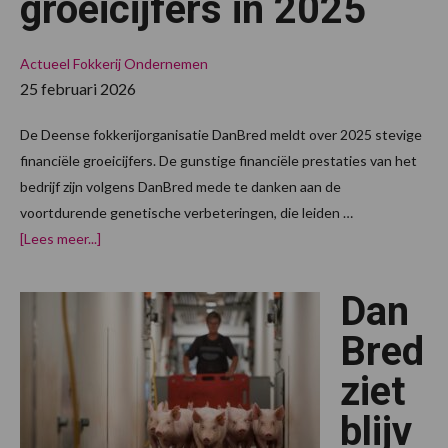
groeicijfers in 2025
Actueel
Fokkerij
Ondernemen
25 februari 2026
De Deense fokkerijorganisatie DanBred meldt over 2025 stevige
financiële groeicijfers. De gunstige financiële prestaties van het
bedrijf zijn volgens DanBred mede te danken aan de
voortdurende genetische verbeteringen, die leiden …
overDanBred
[Lees meer...]
meldt
stevige
groeicijfers
Dan
in
2025
Bred
ziet
blijv