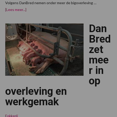
Volgens DanBred nemen onder meer de bigoverleving …
overNieuwe
[Lees meer...]
cijfers
laten
hogere
Dan
bigoverleving
zien
bij
Bred
DanBred
zet
mee
r in
op
overleving en
werkgemak
Fokkerij