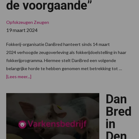
de voorgaande”
Opfokzeugen
Zeugen
19 maart 2024
Fokkerij-organisatie DanBred hanteert sinds 14 maart
2024 verhoogde zeugoverleving als fokkerijdoelstelling in haar
fokkerijprogramma. Hiermee stelt DanBred een volgende
belangrijke horde te hebben genomen met betrekking tot …
over“Elke
[Lees meer...]
aankomende
generatie
DanBred-
Dan
zeugen
zal
robuuster
Bred
zijn
dan
in
de
voorgaande”
Den