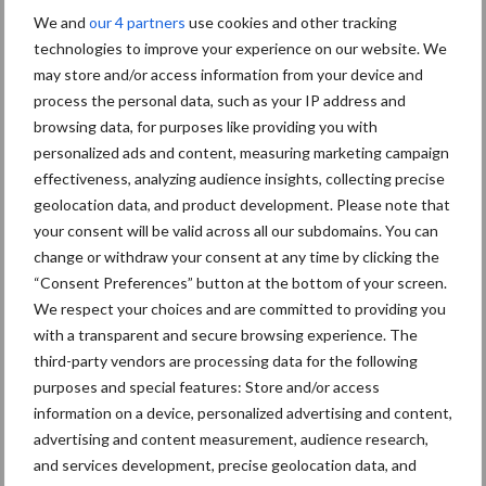
productiviteit
We and
our 4 partners
use cookies and other tracking
partner
technologies to improve your experience on our website. We
DanBred
may store and/or access information from your device and
Dan
process the personal data, such as your IP address and
browsing data, for purposes like providing you with
Bred
personalized ads and content, measuring marketing campaign
wil
effectiveness, analyzing audience insights, collecting precise
geolocation data, and product development. Please note that
dich
your consent will be valid across all our subdomains. You can
change or withdraw your consent at any time by clicking the
ter bij zijn partners
“Consent Preferences” button at the bottom of your screen.
komen
We respect your choices and are committed to providing you
with a transparent and secure browsing experience. The
third-party vendors are processing data for the following
Vleesvarkens
purposes and special features: Store and/or access
3 juni 2022
information on a device, personalized advertising and content,
advertising and content measurement, audience research,
Per 1 juni 2022 heeft DanBred P/S twee nieuwe leden
and services development, precise geolocation data, and