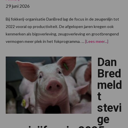
29 juni 2026
Bij fokkerij-organisatie DanBred lag de focus in de zeugenlijn tot
2022 vooral op productiviteit. De afgelopen jaren kregen ook
kenmerken als bigoverleving, zeugoverleving en grootbrengend
overDanBr
vermogen meer plek in het fokprogramma. …
[Lees meer...]
zet
meer
in
Dan
op
overleving
en
Bred
werkgema
meld
t
stevi
ge