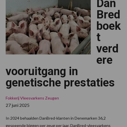
Dan
voo
in
prod
Bred
en
ove
boek
t
verd
ere
vooruitgang in
genetische prestaties
Fokkerij
Vleesvarkens
Zeugen
27 juni 2025
In 2024 behaalden DanBred-klanten in Denemarken 36,2
gespeende biggen per zeug per jaar. DanBred-vleesvarkens