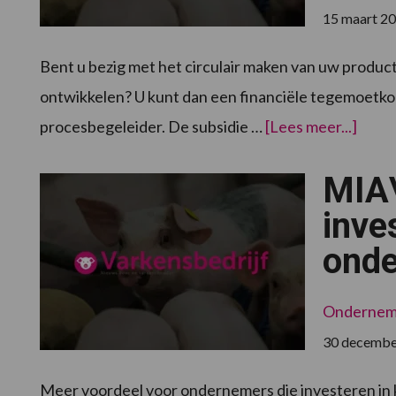
15 maart 2
Bent u bezig met het circulair maken van uw product
ontwikkelen? U kunt dan een financiële tegemoetko
overC
procesbegeleider. De subsidie …
[Lees meer...]
keten
subsi
voor
MIA\
same
circul
onde
inve
onde
Onderne
30 decembe
Meer voordeel voor ondernemers die investeren in 