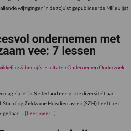
llende wijzigingen in de zojuist gepubliceerde Milieulijst
esvol ondernemen met
zaam vee: 7 lessen
kkeling & bedrijfsresultaten
Ondernemen
Onderzoek
en dag zijn er in Nederland een grote diversiteit aan
d. Stichting Zeldzame Huisdierrassen (SZH) heeft het
overSuccesvol
ek gedaan …
[Lees meer...]
ondernemen
met
zeldzaam