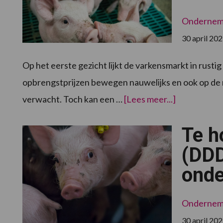
Onderne
30 april 20
Op het eerste gezicht lijkt de varkensmarkt in rustig
opbrengstprijzen bewegen nauwelijks en ook op de 
overSchijnb
verwacht. Toch kan een …
[Lees meer...]
stabiliteit
biedt
ruimte
Te h
voor
strategisch
onderneme
(DDD
onde
Onderne
30 april 20