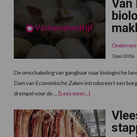
Van 
biol
makk
Onderne
3 juni 2016
De omschakeling van gangbaar naar biologische lan
Dam van Economische Zaken introduceert een borgste
overVan
drempel voor de …
[Lees meer...]
Dam:
omschakeling
naar
Vlee
biologisch
ondernemen
wordt
stap
makkelijker