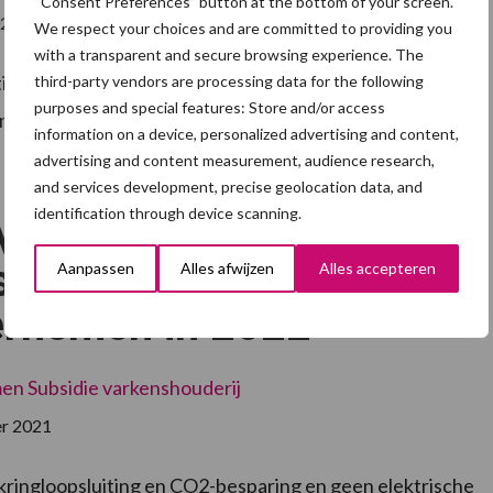
“Consent Preferences” button at the bottom of your screen.
022
We respect your choices and are committed to providing you
with a transparent and secure browsing experience. The
ieprocessen? Of wilt u een circulair businessmodel
third-party vendors are processing data for the following
purposes and special features: Store and/or access
ming aanvragen voor het inhuren van een ervaren
information on a device, personalized advertising and content,
irculaire
advertising and content measurement, audience research,
projecten:
and services development, precise geolocation data, and
die
identification through device scanning.
Vamil: Aantrekkelijker
n
air
rnemen
steren in circulair
Aanpassen
Alles afwijzen
Alles accepteren
rnemen in 2022
men
Subsidie varkenshouderij
r 2021
kringloopsluiting en CO2-besparing en geen elektrische