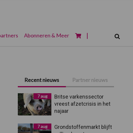
Zoeken...
artners
Abonneren & Meer
Zoek
n
Primaire
Recent nieuws
Partner nieuws
Sidebar
7 aug
Britse varkenssector
vreest afzetcrisis in het
najaar
7 aug
Grondstoffenmarkt blijft