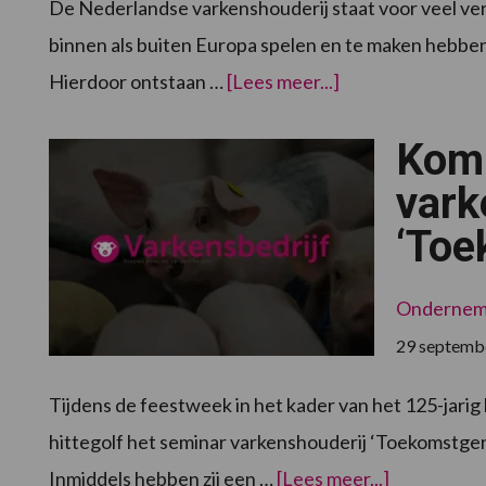
De Nederlandse varkenshouderij staat voor veel ve
binnen als buiten Europa spelen en te maken hebben 
overSectorverke
Hierdoor ontstaan …
[Lees meer...]
varkenshouderij
2030:
ondernemen
Kom 
binnen
nieuwe
kaders
vark
‘Toe
Onderne
29 septemb
Tijdens de feestweek in het kader van het 125-jari
hittegolf het seminar varkenshouderij ‘Toekomstger
overKom
Inmiddels hebben zij een …
[Lees meer...]