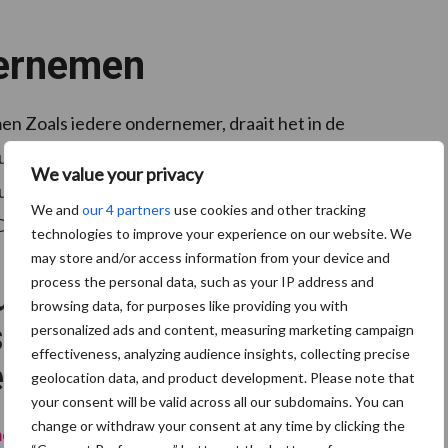
ernemen
derij
ericht
n’
 Zoals iedere ondernemer, draait het in de
derij om vraag en aanbod op de (wereld)markt. Een
We value your privacy
der verkoopt zijn vlees of biggen aan een slachterij of
We and
our 4 partners
use cookies and other tracking
ove
Die spreken een prijs af voor het vlees …
[Lees meer...]
technologies to improve your experience on our website. We
may store and/or access information from your device and
process the personal data, such as your IP address and
ulaire ketenprojecten:
browsing data, for purposes like providing you with
idie voor samen circulair
personalized ads and content, measuring marketing campaign
effectiveness, analyzing audience insights, collecting precise
ernemen
geolocation data, and product development. Please note that
your consent will be valid across all our subdomains. You can
change or withdraw your consent at any time by clicking the
men
Subsidie varkenshouderij