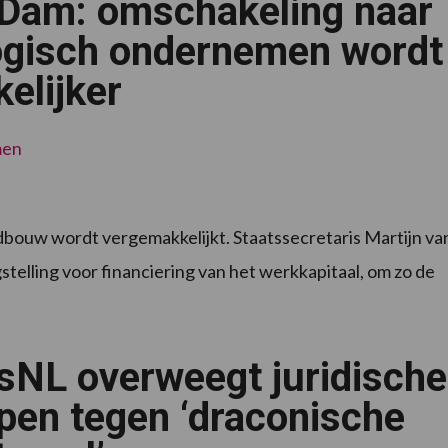
Dam: omschakeling naar
vee:
7
lessen
ogisch ondernemen wordt
elijker
men
dbouw wordt vergemakkelijkt. Staatssecretaris Martijn va
lling voor financiering van het werkkapitaal, om zo de
sNL overweegt juridische
pen tegen ‘draconische