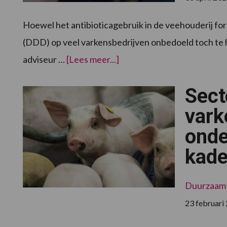
Hoewel het antibioticagebruik in de veehouderij fors
(DDD) op veel varkensbedrijven onbedoeld toch te ho
overTe
adviseur …
[Lees meer...]
hoge
Dierdagdosering
(DDD):
Sect
vroegtijdig
actie
ondernemen
vark
loont
onde
kad
Duurzaam
23 februari