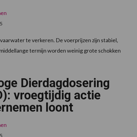
men
25
 vaarwater te verkeren. De voerprijzen zijn stabiel,
middellange termijn worden weinig grote schokken
are
oge Dierdagdosering
n
): vroegtijdig actie
rnemen loont
men
25