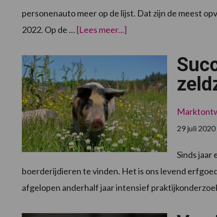
personenauto meer op de lijst. Dat zijn de meest opva
overMIA\Vamil:
2022. Op de …
[Lees meer...]
Aantrekkelijker
investeren
in
Succ
circulair
ondernemen
in
zeld
2022
Marktontwi
29 juli 2020
Sinds jaar 
boerderijdieren te vinden. Het is ons levend erfgoe
afgelopen anderhalf jaar intensief praktijkonderzo