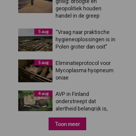
grillig: droogte en
geopolitiek houden
handel in de greep
5 aug
“Vraag naar praktische
hygieneoplossingen is in
Polen groter dan ooit”
5 aug
Eliminatieprotocol voor
Mycoplasma hyopneum
oniae
4 aug
AVP in Finland
onderstreept dat
alertheid belangrijk is,
zeker nu
Toon meer