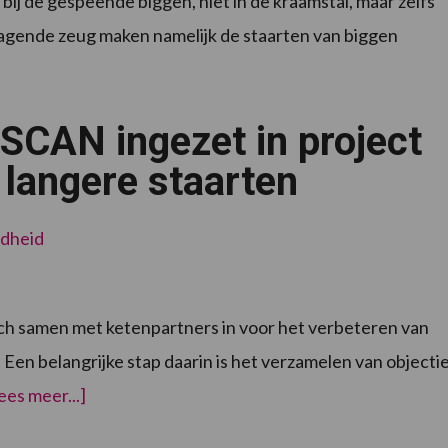
ij de gespeende biggen, niet in de kraamstal, maar zelfs
dragende zeug maken namelijk de staarten van biggen
SCAN ingezet in project
 langere staarten
dheid
ich samen met ketenpartners in voor het verbeteren van
 Een belangrijke stap daarin is het verzamelen van objecti
overTAILSCAN
ees meer...]
ingezet
in
project