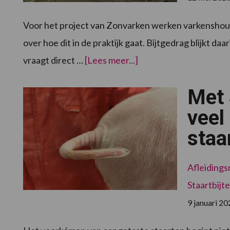
Voor het project van Zonvarken werken varkenshoud
over hoe dit in de praktijk gaat. Bijtgedrag blijkt d
overBijtgedrag
vraagt direct …
[Lees meer...]
bij
biggen
met
Met 
lange
staarten:
“Als
veel
het
begint,
staa
dan
gaat
het
ook
echt
Afleidings
los”
Staartbijt
9 januari 20