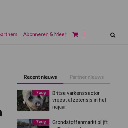
Zoeken...
artners
Abonneren & Meer
Zoek
Primaire
Recent nieuws
Partner nieuws
Sidebar
7 aug
Britse varkenssector
vreest afzetcrisis in het
najaar
n
7 aug
Grondstoffenmarkt blijft