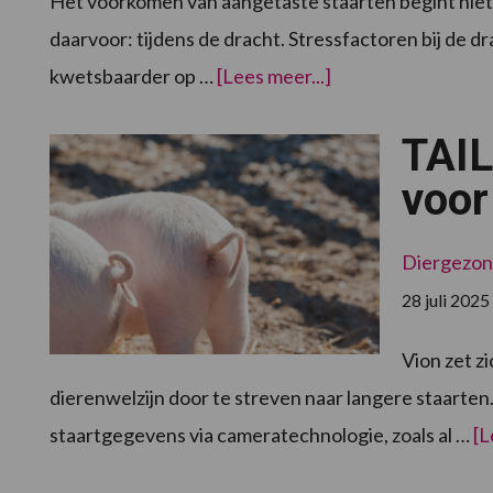
Het voorkómen van aangetaste staarten begint niet b
daarvoor: tijdens de dracht. Stressfactoren bij de 
overMet
kwetsbaarder op …
[Lees meer...]
SINS
ruim
twee
TAIL
keer
zo
veel
voor
kans
op
aangetaste
staarten
Diergezon
28 juli 2025
Vion zet z
dierenwelzijn door te streven naar langere staarten.
staartgegevens via cameratechnologie, zoals al …
[L