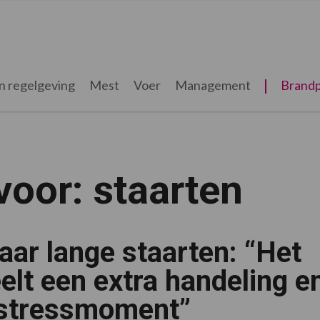
n regelgeving
Mest
Voer
Management
Brandp
voor: staarten
 jaar lange staarten: “Het
elt een extra handeling e
stressmoment”