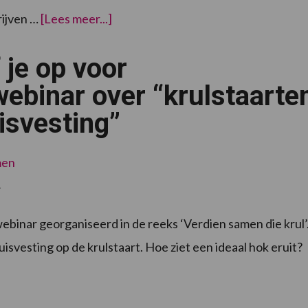
overVerba
rijven …
[Lees meer...]
introduceert
SW-
krulstaarten-
 je op voor
voerbak
webinar over “krulstaarte
isvesting”
men
4
binar georganiseerd in de reeks ‘Verdien samen die krul’
svesting op de krulstaart. Hoe ziet een ideaal hok eruit?