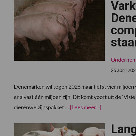
Vark
Dene
comp
staa
Onderne
25 april 20
Denemarken wil tegen 2028 maar liefst vier miljoen
er alvast één miljoen zijn. Dit komt voort uit de ‘Vi
overVarkensh
dierenwelzijnspakket …
[Lees meer...]
in
Denemarken
krijgen
Lang
compensatie
voor