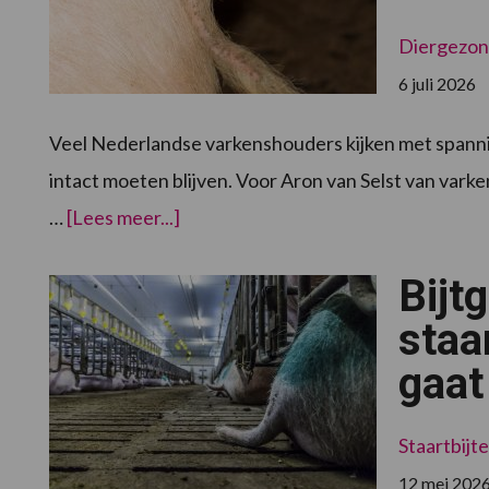
Diergezon
6 juli 2026
Veel Nederlandse varkenshouders kijken met spanning
intact moeten blijven. Voor Aron van Selst van varke
overVijf
…
[Lees meer...]
jaar
lange
staarten:
Bijt
“Het
scheelt
een
staa
extra
handeling
gaat
en
een
stressmoment”
Staartbijt
12 mei 202