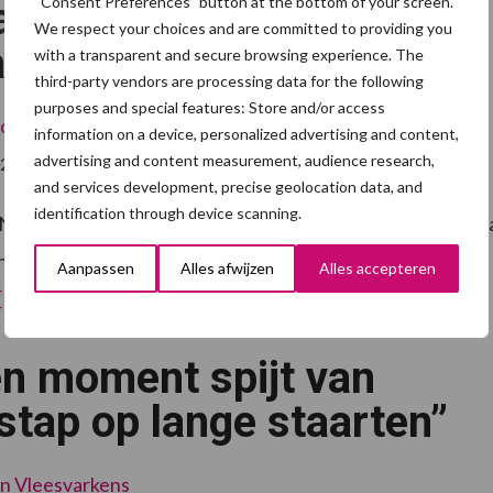
“Consent Preferences” button at the bottom of your screen.
akken onze zuiderburen
We respect your choices and are committed to providing you
aan
with a transparent and secure browsing experience. The
third-party vendors are processing data for the following
purposes and special features: Store and/or access
dheid
Ondernemen
information on a device, personalized advertising and content,
advertising and content measurement, audience research,
025
and services development, precise geolocation data, and
identification through device scanning.
 Nederlandse varkenssector kijkt men ook in Vlaanderen n
kensstaarten. Het driejarige VARKSTAART-project moet
Aanpassen
Alles afwijzen
Alles accepteren
overLange
[Lees meer...]
staarten
in
Vlaanderen:
n moment spijt van
zo
pakken
onze
stap op lange staarten”
zuiderburen
het
aan
en
Vleesvarkens