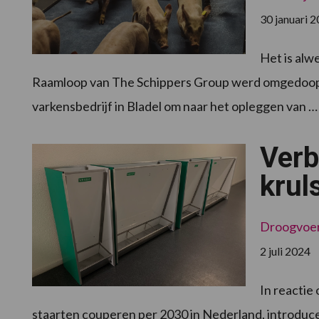
30 januari 
Het is alw
Raamloop van The Schippers Group werd omgedoopt i
varkensbedrijf in Bladel om naar het opleggen van 
Verb
krul
Droogvoe
2 juli 2024
In reactie
staarten couperen per 2030 in Nederland, introdu