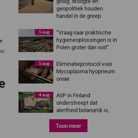
grillig: droogte en
geopolitiek houden
handel in de greep
5 aug
“Vraag naar praktische
hygieneoplossingen is in
pe
Polen groter dan ooit”
en
5 aug
Eliminatieprotocol voor
Mycoplasma hyopneum
oniae
e
4 aug
AVP in Finland
onderstreept dat
alertheid belangrijk is,
zeker nu
Toon meer