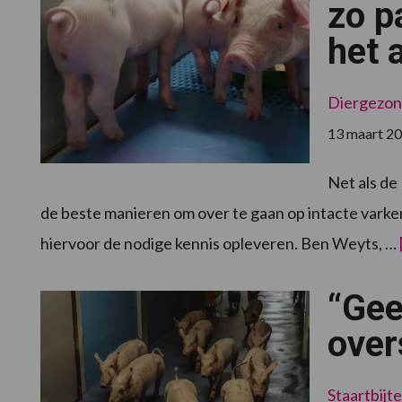
lange
zo p
staarten
het 
Diergezon
13 maart 2
Net als de
de beste manieren om over te gaan op intacte var
hiervoor de nodige kennis opleveren. Ben Weyts, …
“Gee
over
Staartbijt