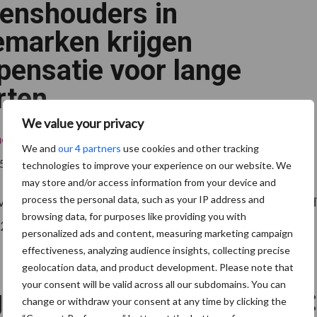
enshouders in
voor
langere
staarten
marken krijgen
ensatie voor lange
rten
We value your privacy
men
We and
our 4 partners
use cookies and other tracking
25
technologies to improve your experience on our website. We
may store and/or access information from your device and
process the personal data, such as your IP address and
 varkens met lange staarten produceren. In 2026 moeten d
browsing data, for purposes like providing you with
sie 2050’ van de varkenssector en het nieuwe
personalized ads and content, measuring marketing campaign
ouders
effectiveness, analyzing audience insights, collecting precise
geolocation data, and product development. Please note that
your consent will be valid across all our subdomains. You can
e staarten in Vlaanderen
change or withdraw your consent at any time by clicking the