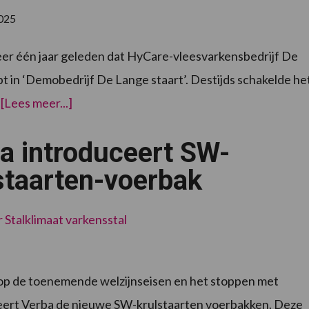
2025
eer één jaar geleden dat HyCare-vleesvarkensbedrijf De
n ‘Demobedrijf De Lange staart’. Destijds schakelde he
over“Geen
…
[Lees meer...]
moment
spijt
van
a introduceert SW-
overstap
op
lange
staarten-voerbak
staarten”
r
Stalklimaat varkensstal
 op de toenemende welzijnseisen en het stoppen met
ceert Verba de nieuwe SW-krulstaarten voerbakken. Deze