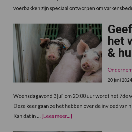
voerbakken zijn speciaal ontworpen om varkensbed
Geef
het 
& hu
Onderne
20 juni 202
Woensdagavond 3 juli om 20:00 uur wordt het 7de we
Deze keer gaan ze het hebben over de invloed van hui
overGeef
Kan dat in …
[Lees meer...]
je
op
voor