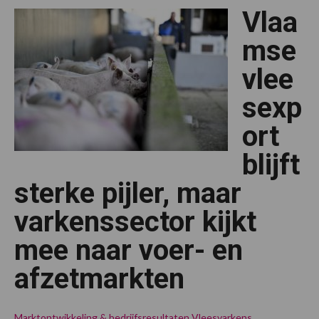
Vlaa
mse
vlee
sexp
ort
blijft
sterke pijler, maar
varkenssector kijkt
mee naar voer- en
afzetmarkten
Marktontwikkeling & bedrijfsresultaten
Vleesvarkens