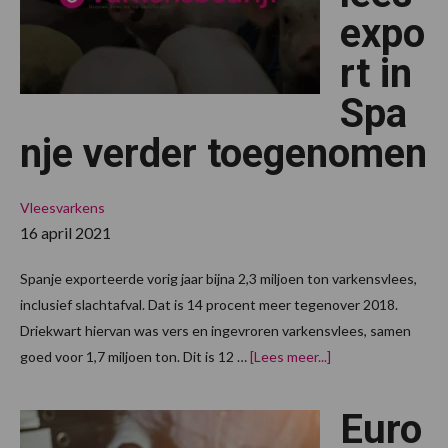
expo
rt in
Spa
nje verder toegenomen
Vleesvarkens
16 april 2021
Spanje exporteerde vorig jaar bijna 2,3 miljoen ton varkensvlees,
inclusief slachtafval. Dat is 14 procent meer tegenover 2018.
Driekwart hiervan was vers en ingevroren varkensvlees, samen
overVarkensvlees
goed voor 1,7 miljoen ton. Dit is 12 …
[Lees meer...]
in
Spanje
verder
Euro
toegenomen