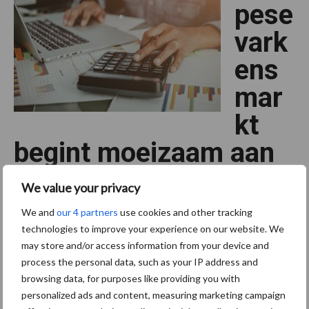
pese
vark
ens
mar
kt
begint moeizaam aan
2026
We value your privacy
We and
our 4 partners
use cookies and other tracking
Ondernemen
technologies to improve your experience on our website. We
3 februari 2026
may store and/or access information from your device and
process the personal data, such as your IP address and
De Europese varkensmarkt start 2026 met forse uitdagingen: de
browsing data, for purposes like providing you with
prijzen zijn gedaald door Afrikaanse varkenspest in Spanje en
personalized ads and content, measuring marketing campaign
handelsbeperkingen vergroten het aanbod. Met een hogere