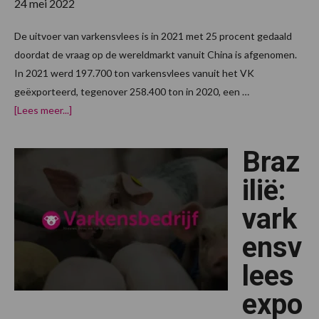
24 mei 2022
De uitvoer van varkensvlees is in 2021 met 25 procent gedaald
doordat de vraag op de wereldmarkt vanuit China is afgenomen.
In 2021 werd 197.700 ton varkensvlees vanuit het VK
geëxporteerd, tegenover 258.400 ton in 2020, een …
overVerenigd
[Lees meer...]
Koninkrijk:
varkensvleesexport
daalde
Braz
in
2021
met
ilië:
25
procent
vark
ensv
lees
expo