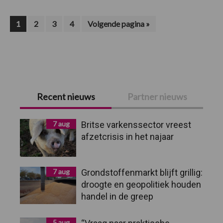
hoog
Pagina
Pagina
Pagina
Pagina
Ga
1
2
3
4
Volgende pagina »
naar
Primaire
Recent nieuws
Partner nieuws
Sidebar
7 aug
Britse varkenssector vreest
afzetcrisis in het najaar
7 aug
Grondstoffenmarkt blijft grillig:
droogte en geopolitiek houden
handel in de greep
5 aug