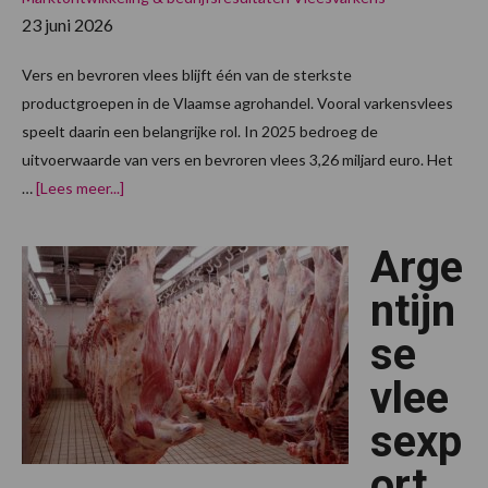
23 juni 2026
Vers en bevroren vlees blijft één van de sterkste
productgroepen in de Vlaamse agrohandel. Vooral varkensvlees
speelt daarin een belangrijke rol. In 2025 bedroeg de
uitvoerwaarde van vers en bevroren vlees 3,26 miljard euro. Het
overVlaamse
…
[Lees meer...]
vleesexport
blijft
sterke
Arge
pijler,
maar
varkenssector
ntijn
kijkt
mee
se
naar
voer-
en
vlee
afzetmarkten
sexp
ort