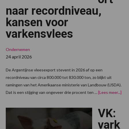
naar recordniveau,
kansen voor
varkensvlees
Ondernemen
24 april 2026
De Argentijnse vleesexport stevent in 2026 af op een
recordniveau van circa 800.000 tot 830.000 ton, zo blijkt uit
ramingen van het Amerikaanse ministerie van Landbouw (USDA).
ove
Dat is een stijging van ongeveer drie procent ten …
[Lees meer...]
vle
naar
reco
VK:
kan
voo
var
vark