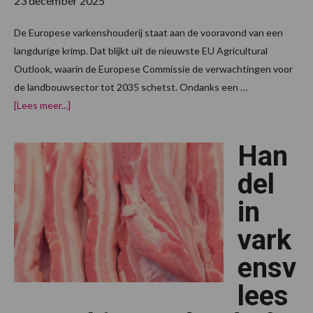
23 december 2025
De Europese varkenshouderij staat aan de vooravond van een
langdurige krimp. Dat blijkt uit de nieuwste EU Agricultural
Outlook, waarin de Europese Commissie de verwachtingen voor
de landbouwsector tot 2035 schetst. Ondanks een …
overEU-
[Lees meer...]
varkenshouderij:
groei
zit
Han
niet
langer
in
del
volume
in
vark
ensv
lees