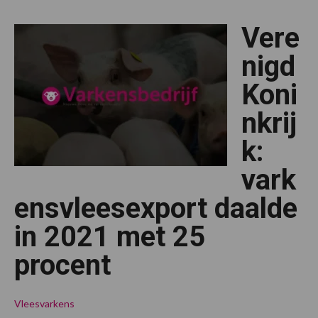
naar
Filipijnen
Vere
stijgt
in
recordjaar
nigd
Koni
nkrij
k:
vark
ensvleesexport daalde
in 2021 met 25
procent
Vleesvarkens