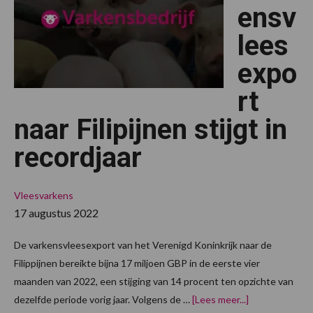
ensv
lees
expo
rt
naar Filipijnen stijgt in
recordjaar
Vleesvarkens
17 augustus 2022
De varkensvleesexport van het Verenigd Koninkrijk naar de
Filippijnen bereikte bijna 17 miljoen GBP in de eerste vier
maanden van 2022, een stijging van 14 procent ten opzichte van
overVK:
dezelfde periode vorig jaar. Volgens de …
[Lees meer...]
varkensvleese