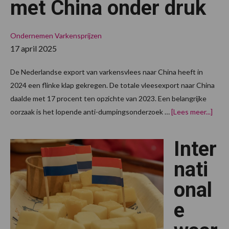
met China onder druk
Ondernemen
Varkensprijzen
17 april 2025
De Nederlandse export van varkensvlees naar China heeft in
2024 een flinke klap gekregen. De totale vleesexport naar China
daalde met 17 procent ten opzichte van 2023. Een belangrijke
over
oorzaak is het lopende anti-dumpingsonderzoek …
[Lees meer...]
in
vark
met
Inter
Chin
onde
druk
nati
onal
e