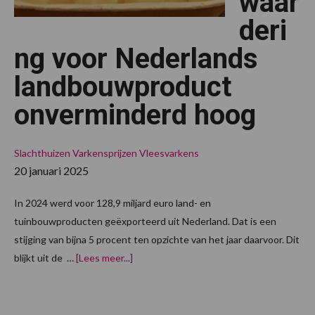
waar
deri
ng voor Nederlands
landbouwproduct
onverminderd hoog
Slachthuizen
Varkensprijzen
Vleesvarkens
20 januari 2025
In 2024 werd voor 128,9 miljard euro land- en
tuinbouwproducten geëxporteerd uit Nederland. Dat is een
stijging van bijna 5 procent ten opzichte van het jaar daarvoor. Dit
overInternationale
blijkt uit de …
[Lees meer...]
waardering
voor
Nederlands
landbouwproduct
onverminderd