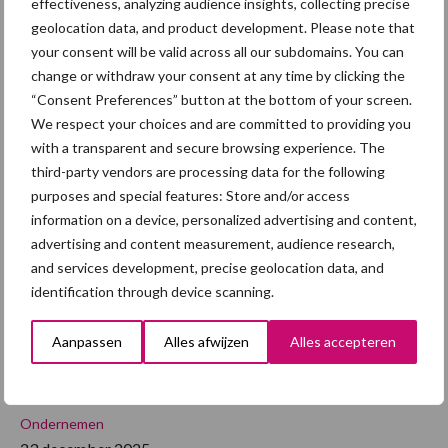
effectiveness, analyzing audience insights, collecting precise
overEur
productie in de EU dan vorig jaar is de impact …
[Lees meer...]
geolocation data, and product development. Please note that
varkens
begint
your consent will be valid across all our subdomains. You can
moeizaa
EU-
change or withdraw your consent at any time by clicking the
aan
2026
“Consent Preferences” button at the bottom of your screen.
vark
We respect your choices and are committed to providing you
with a transparent and secure browsing experience. The
ensh
third-party vendors are processing data for the following
oude
purposes and special features: Store and/or access
information on a device, personalized advertising and content,
rij:
advertising and content measurement, audience research,
and services development, precise geolocation data, and
groe
identification through device scanning.
i zit niet langer in
Aanpassen
Alles afwijzen
Alles accepteren
volume
Ondernemen