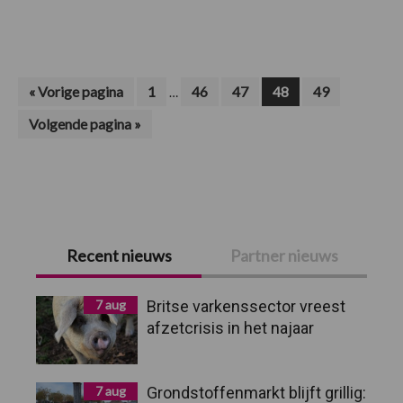
vastgesteld
op
bedrijf
in
Polen
Interim
Ga
Pagina
Pagina
Pagina
Pagina
Pagina
«
Vorige pagina
1
46
47
48
49
…
naar
pagina's
Ga
Volgende pagina »
zijn
naar
weggelaten
Primaire
Recent nieuws
Partner nieuws
Sidebar
7 aug
Britse varkenssector vreest
afzetcrisis in het najaar
7 aug
Grondstoffenmarkt blijft grillig: