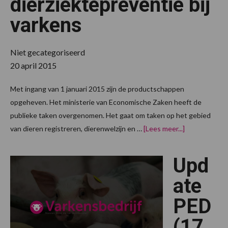
dierziektepreventie bij
varkens
Niet gecategoriseerd
20 april 2015
Met ingang van 1 januari 2015 zijn de productschappen
opgeheven. Het ministerie van Economische Zaken heeft de
publieke taken overgenomen. Het gaat om taken op het gebied
overWijzigin
van dieren registreren, dierenwelzijn en …
[Lees meer...]
in
administratie
controle
Upd
dierziektepre
bij
varkens
ate
PED
(17