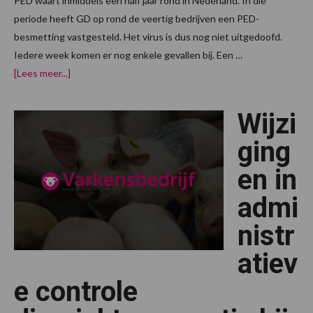
PED waart inmiddels een half jaar rond in Nederland. In die
periode heeft GD op rond de veertig bedrijven een PED-
besmetting vastgesteld. Het virus is dus nog niet uitgedoofd.
Iedere week komen er nog enkele gevallen bij. Een …
overPED-
[Lees meer...]
Update:
Virus
nog
Wijzi
niet
uitgedoofd
ging
en in
admi
nistr
atiev
e controle