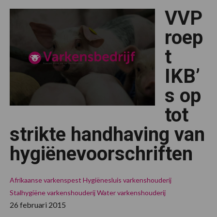
VVP
roep
t
IKB’
s op
tot
strikte handhaving van
hygiënevoorschriften
Afrikaanse varkenspest
Hygiënesluis varkenshouderij
Stalhygiëne varkenshouderij
Water varkenshouderij
26 februari 2015