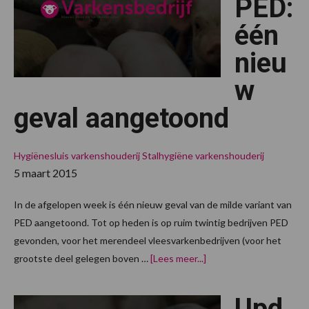
PED:
één
nieu
w
geval aangetoond
Hygiënesluis varkenshouderij
Stalhygiëne varkenshouderij
5 maart 2015
In de afgelopen week is één nieuw geval van de milde variant van
PED aangetoond. Tot op heden is op ruim twintig bedrijven PED
gevonden, voor het merendeel vleesvarkenbedrijven (voor het
overUpdate
grootste deel gelegen boven …
[Lees meer...]
PED:
één
nieuw
Upd
geval