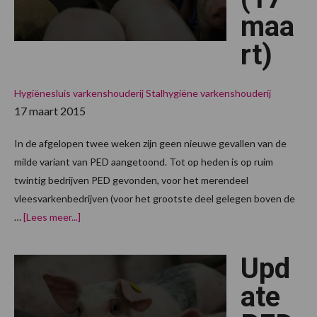
maa
rt)
Hygiënesluis varkenshouderij
Stalhygiëne varkenshouderij
17 maart 2015
In de afgelopen twee weken zijn geen nieuwe gevallen van de
milde variant van PED aangetoond. Tot op heden is op ruim
twintig bedrijven PED gevonden, voor het merendeel
vleesvarkenbedrijven (voor het grootste deel gelegen boven de
overUpdate
…
[Lees meer...]
PED
(17
maart)
Upd
ate