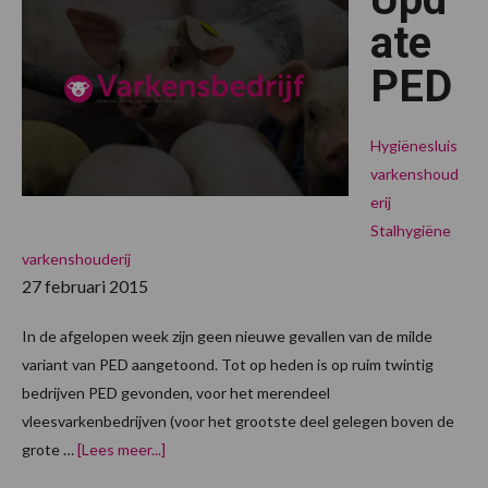
aangetoond
ate
PED
Hygiënesluis
varkenshoud
erij
Stalhygiëne
varkenshouderij
27 februari 2015
In de afgelopen week zijn geen nieuwe gevallen van de milde
variant van PED aangetoond. Tot op heden is op ruim twintig
bedrijven PED gevonden, voor het merendeel
vleesvarkenbedrijven (voor het grootste deel gelegen boven de
overUpdate
grote …
[Lees meer...]
PED