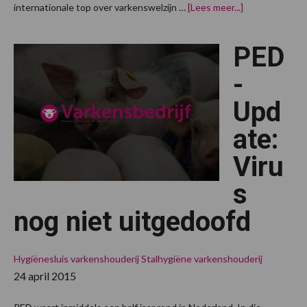
overDijksma
internationale top over varkenswelzijn …
[Lees meer...]
pleit
voor
Europees
PED
varkenswelzijn
Kopenhagen
-
Upd
ate:
Viru
s
nog niet uitgedoofd
Hygiënesluis varkenshouderij
Stalhygiëne varkenshouderij
24 april 2015