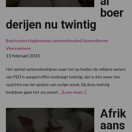
al
boer
derijen nu twintig
Brachyspira
Hygiënesluis varkenshouderij
Speendiarree
Vleesvarkens
11 februari 2015
Het aantal varkensbedrijven waar tot op heden de mildere variant
van PED is aangetroffen bedraagt twintig; dat is één meer ten
opzichte van de update van vorige week. Bij deze twintig
overUpdate
bedrijven gaat het om zowel …
[Lees meer...]
PED:
Aantal
boerderijen
Afrik
nu
twintig
aans