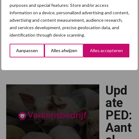
purposes and special features: Store and/or access
Hygiënesluis varkenshouderij
Stalhygiëne varkenshouderij
information on a device, personalized advertising and content,
Vleesvarkens
advertising and content measurement, audience research,
20 februari 2015
and services development, precise geolocation data, and
identification through device scanning.
In de afgelopen week is op een drietal bedrijven de mildere
variant van PED aangetoond. Op ruim twintig bedrijven is nu PED
Aanpassen
Alles afwijzen
Alles accepteren
gevonden waarbij het in de meeste gevallen om
vleesvarkensbedrijven (voor het grootste deel gelegen boven …
overNog
[Lees meer...]
3
bedrijven
waar
Upd
PED
aangetroffen
is
ate
PED:
Aant