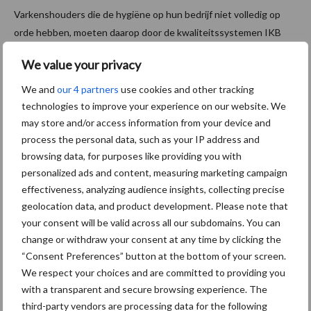
Varkenshouders die de hygiëne op hun bedrijf niet volledig op
orde hebben, moeten daarop door de kwaliteitssystemen IKB
Varkens en IKB Nederland Varkens worden aangesproken.
We value your privacy
overVVP
De Nederlandse Vakbond Varkenshouders …
[Lees meer...]
roept
We and
our 4 partners
use cookies and other tracking
IKB’s
op
technologies to improve your experience on our website. We
Nog
tot
may store and/or access information from your device and
strikte
handhavin
3
process the personal data, such as your IP address and
van
browsing data, for purposes like providing you with
hygiënevo
bedr
personalized ads and content, measuring marketing campaign
effectiveness, analyzing audience insights, collecting precise
ijven
geolocation data, and product development. Please note that
waar
your consent will be valid across all our subdomains. You can
change or withdraw your consent at any time by clicking the
PED
“Consent Preferences” button at the bottom of your screen.
We respect your choices and are committed to providing you
aangetroffen is
with a transparent and secure browsing experience. The
third-party vendors are processing data for the following