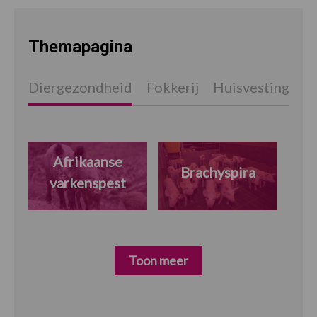
Themapagina
Diergezondheid
Fokkerij
Huisvesting
W
Afrikaanse
Brachyspira
varkenspest
Toon meer