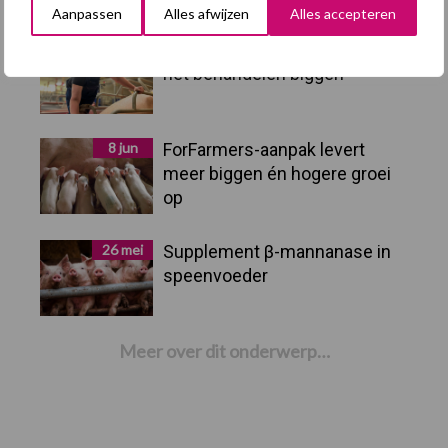
Aanpassen
Alles afwijzen
Alles accepteren
16 jun
Een persoon minder nodig bij
het behandelen biggen
8 jun
ForFarmers-aanpak levert
meer biggen én hogere groei
op
26 mei
Supplement β-mannanase in
speenvoeder
Meer over dit onderwerp…