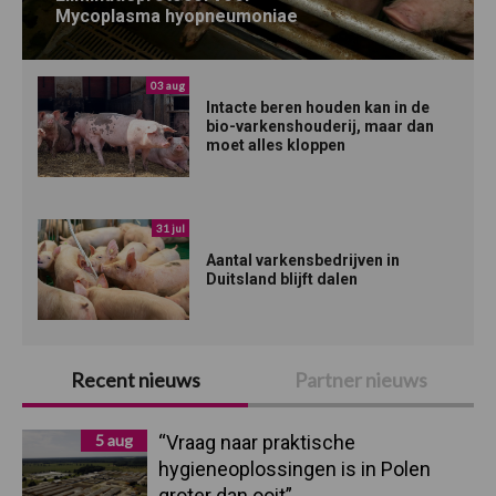
Mycoplasma hyopneumoniae
03 aug
Intacte beren houden kan in de
bio-varkenshouderij, maar dan
moet alles kloppen
31 jul
Aantal varkensbedrijven in
Duitsland blijft dalen
Recent nieuws
Partner nieuws
5 aug
“Vraag naar praktische
hygieneoplossingen is in Polen
groter dan ooit”