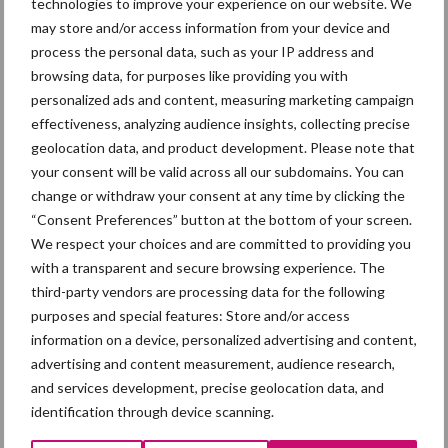
technologies to improve your experience on our website. We
voor samenwerking
may store and/or access information from your device and
process the personal data, such as your IP address and
browsing data, for purposes like providing you with
personalized ads and content, measuring marketing campaign
effectiveness, analyzing audience insights, collecting precise
geolocation data, and product development. Please note that
your consent will be valid across all our subdomains. You can
Bigvitaliteit
change or withdraw your consent at any time by clicking the
“Consent Preferences” button at the bottom of your screen.
2 jul
We respect your choices and are committed to providing you
with a transparent and secure browsing experience. The
third-party vendors are processing data for the following
purposes and special features: Store and/or access
information on a device, personalized advertising and content,
advertising and content measurement, audience research,
and services development, precise geolocation data, and
Nieuwe cijfers laten hogere
identification through device scanning.
bigoverleving zien bij DanBred