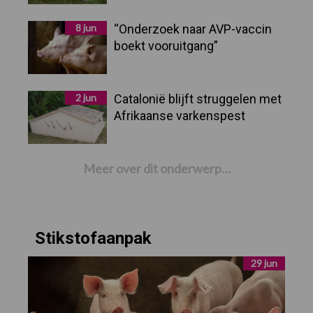
8 jun
“Onderzoek naar AVP-vaccin
boekt vooruitgang”
2 jun
Catalonië blijft struggelen met
Afrikaanse varkenspest
Meer over dit onderwerp…
Stikstofaanpak
29 jun