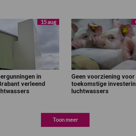
15 aug
vergunningen in
Geen voorziening voor
rabant verleend
toekomstige investerin
chtwassers
luchtwassers
Toon meer