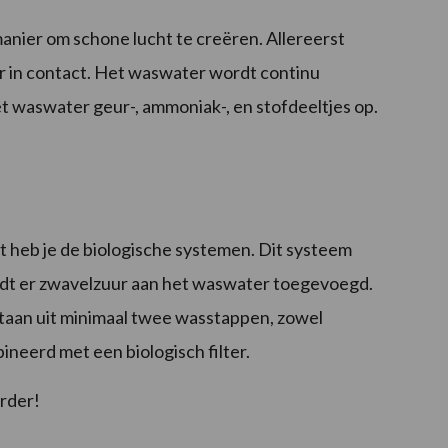
manier om schone lucht te creëren. Allereerst
er in contact. Het waswater wordt continu
 waswater geur-, ammoniak-, en stofdeeltjes op.
st heb je de biologische systemen. Dit systeem
rdt er zwavelzuur aan het waswater toegevoegd.
taan uit minimaal twee wasstappen, zowel
neerd met een biologisch filter.
erder!