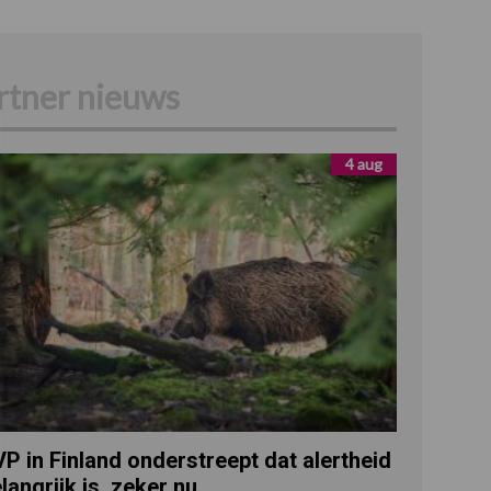
rtner nieuws
4 aug
P in Finland onderstreept dat alertheid
langrijk is, zeker nu