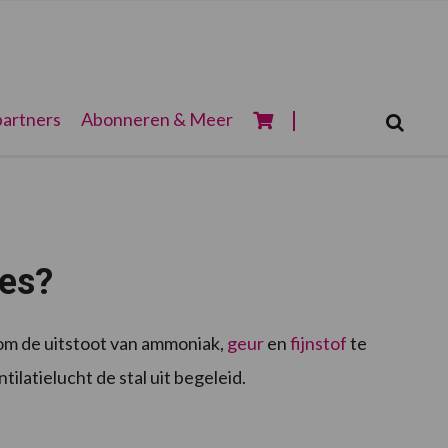
Zoeken...
artners
Abonneren & Meer
Zoek
ies?
 om de uitstoot van ammoniak,
geur
en
fijnstof
te
latielucht de stal uit begeleid.