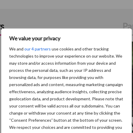
s
Pa
We value your privacy
5 aug
We and
our 4 partners
use cookies and other tracking
technologies to improve your experience on our website. We
may store and/or access information from your device and
process the personal data, such as your IP address and
browsing data, for purposes like providing you with
personalized ads and content, measuring marketing campaign
effectiveness, analyzing audience insights, collecting precise
geolocation data, and product development. Please note that
your consent will be valid across all our subdomains. You can
change or withdraw your consent at any time by clicking the
“Consent Preferences” button at the bottom of your screen.
Eliminatieprotocol voor
AV
We respect your choices and are committed to providing you
Mycoplasma hyopneumoniae
be