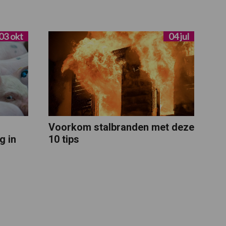
03 okt
04 jul
Voorkom stalbranden met deze
g in
10 tips