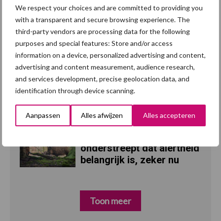
We respect your choices and are committed to providing you
Recent nieuws
Partner nieuws
with a transparent and secure browsing experience. The
third-party vendors are processing data for the following
“Vraag naar praktische
5 aug
purposes and special features: Store and/or access
hygieneoplossingen is in
information on a device, personalized advertising and content,
Polen groter dan ooit”
advertising and content measurement, audience research,
and services development, precise geolocation data, and
Eliminatieprotocol voor
5 aug
identification through device scanning.
Mycoplasma hyopneumoniae
Aanpassen
Alles afwijzen
Alles accepteren
AVP in Finland
4 aug
onderstreept dat alertheid
belangrijk is, zeker nu
Toon meer