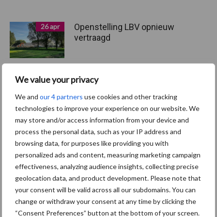
Openstelling LBV opnieuw
26 apr
vertraagd
We value your privacy
Ex-varkenshouder maakt
06 mrt
We and
our 4 partners
use cookies and other tracking
doorstart met Zalmboerderij
technologies to improve your experience on our website. We
Maashorst
may store and/or access information from your device and
process the personal data, such as your IP address and
browsing data, for purposes like providing you with
personalized ads and content, measuring marketing campaign
Toon meer
effectiveness, analyzing audience insights, collecting precise
geolocation data, and product development. Please note that
your consent will be valid across all our subdomains. You can
change or withdraw your consent at any time by clicking the
“Consent Preferences” button at the bottom of your screen.