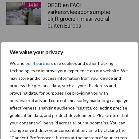
OECD en FAO:
14 jul
varkensvleesconsumptie
blijft groeien, maar vooral
buiten Europa
Vlaamse vleesexport blijft
23 jun
We value your privacy
sterke pijler, maar
varkenssector kijkt mee
We and
our 4 partners
use cookies and other tracking
naar voer- en afzetmarkten
technologies to improve your experience on our website. We
may store and/or access information from your device and
process the personal data, such as your IP address and
browsing data, for purposes like providing you with
Toon meer
personalized ads and content, measuring marketing campaign
effectiveness, analyzing audience insights, collecting precise
geolocation data, and product development. Please note that
your consent will be valid across all our subdomains. You can
change or withdraw your consent at any time by clicking the
“Consent Preferences” button at the bottom of your screen.
Recent nieuws
Partner nieuws