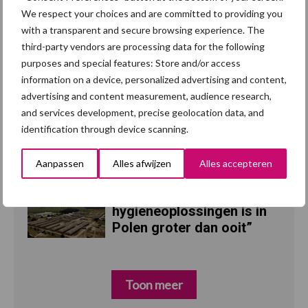
We respect your choices and are committed to providing you
with a transparent and secure browsing experience. The
Britse varkenssector
7 aug
third-party vendors are processing data for the following
vreest afzetcrisis in het
purposes and special features: Store and/or access
najaar
information on a device, personalized advertising and content,
advertising and content measurement, audience research,
Grondstoffenmarkt blijft
7 aug
and services development, precise geolocation data, and
grillig: droogte en
identification through device scanning.
geopolitiek houden handel
in de greep
Aanpassen
Alles afwijzen
Alles accepteren
“Vraag naar praktische
5 aug
hygieneoplossingen is in
Polen groter dan ooit”
Toon meer