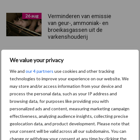
Verminderen van emissie
26 aug
van geur-, ammoniak- en
broeikasgassen uit de
varkenshouderij
Nieuw onderzoeksproject
30 apr
We value your privacy
heeft als doel de emissie
We and
our 4 partners
use cookies and other tracking
van geur-, ammoniak- en
technologies to improve your experience on our website. We
broeikasgassen uit de
varkenshouderij te
may store and/or access information from your device and
verminderen
process the personal data, such as your IP address and
browsing data, for purposes like providing you with
personalized ads and content, measuring marketing campaign
effectiveness, analyzing audience insights, collecting precise
Toon meer
geolocation data, and product development. Please note that
your consent will be valid across all our subdomains. You can
change or withdraw your consent at any time by clicking the