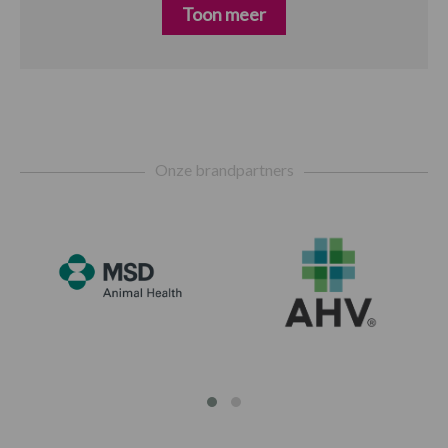
Toon meer
Footer
Onze brandpartners