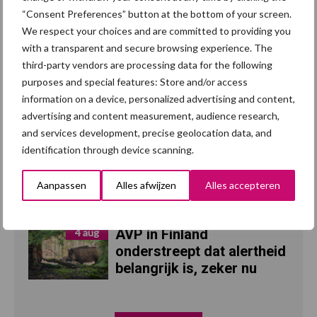
“Consent Preferences” button at the bottom of your screen.
We respect your choices and are committed to providing you
with a transparent and secure browsing experience. The
Recent nieuws
Partner nieuws
third-party vendors are processing data for the following
purposes and special features: Store and/or access
“Vraag naar praktische
5 aug
information on a device, personalized advertising and content,
hygieneoplossingen is in
advertising and content measurement, audience research,
Polen groter dan ooit”
and services development, precise geolocation data, and
identification through device scanning.
Eliminatieprotocol voor
5 aug
Mycoplasma hyopneumoniae
Aanpassen
Alles afwijzen
Alles accepteren
AVP in Finland
4 aug
onderstreept dat alertheid
belangrijk is, zeker nu