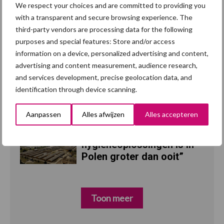
We respect your choices and are committed to providing you
Britse varkenssector
7 aug
with a transparent and secure browsing experience. The
vreest afzetcrisis in het
third-party vendors are processing data for the following
najaar
purposes and special features: Store and/or access
information on a device, personalized advertising and content,
advertising and content measurement, audience research,
Grondstoffenmarkt blijft
7 aug
and services development, precise geolocation data, and
grillig: droogte en
identification through device scanning.
geopolitiek houden handel
in de greep
Aanpassen
Alles afwijzen
Alles accepteren
“Vraag naar praktische
5 aug
hygieneoplossingen is in
Polen groter dan ooit”
Toon meer