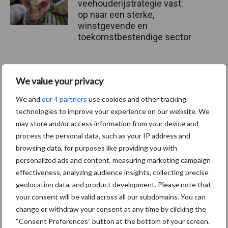
veehouderijstrategie vast:
op naar een sterke,
winstgevende en
toekomstbestendige sector
Belgische douane nam vorig
09 jul
We value your privacy
jaar 4.500 producten van
dierlijke oorsprong in beslag
We and
our 4 partners
use cookies and other tracking
technologies to improve your experience on our website. We
may store and/or access information from your device and
process the personal data, such as your IP address and
browsing data, for purposes like providing you with
Toon meer
personalized ads and content, measuring marketing campaign
effectiveness, analyzing audience insights, collecting precise
geolocation data, and product development. Please note that
your consent will be valid across all our subdomains. You can
change or withdraw your consent at any time by clicking the
Recent nieuws
Partner nieuws
“Consent Preferences” button at the bottom of your screen.