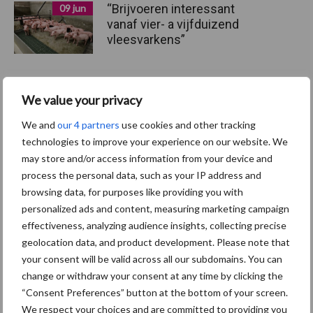
“Brijvoeren interessant
09 jun
vanaf vier- a vijfduizend
vleesvarkens”
We value your privacy
Onverteerbaar eiwit in
29 apr
voeder pasgespeende bigg
We and
our 4 partners
use cookies and other tracking
en
technologies to improve your experience on our website. We
may store and/or access information from your device and
process the personal data, such as your IP address and
browsing data, for purposes like providing you with
Toon meer
personalized ads and content, measuring marketing campaign
effectiveness, analyzing audience insights, collecting precise
geolocation data, and product development. Please note that
your consent will be valid across all our subdomains. You can
change or withdraw your consent at any time by clicking the
“Consent Preferences” button at the bottom of your screen.
Recent nieuws
Partner nieuws
We respect your choices and are committed to providing you