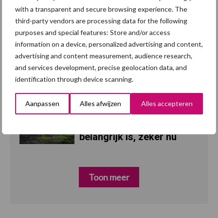
with a transparent and secure browsing experience. The
“Vraag naar praktische
5 aug
third-party vendors are processing data for the following
hygieneoplossingen is in
purposes and special features: Store and/or access
Polen groter dan ooit”
information on a device, personalized advertising and content,
advertising and content measurement, audience research,
Eliminatieprotocol voor
5 aug
and services development, precise geolocation data, and
Mycoplasma hyopneumoniae
identification through device scanning.
Aanpassen
Alles afwijzen
Alles accepteren
AVP in Finland
4 aug
onderstreept dat alertheid
belangrijk is, zeker nu
Toon meer