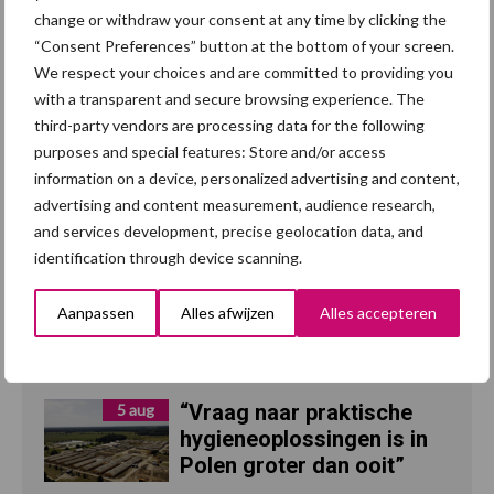
change or withdraw your consent at any time by clicking the
“Consent Preferences” button at the bottom of your screen.
We respect your choices and are committed to providing you
with a transparent and secure browsing experience. The
Recent nieuws
Partner nieuws
third-party vendors are processing data for the following
purposes and special features: Store and/or access
Britse varkenssector
7 aug
information on a device, personalized advertising and content,
vreest afzetcrisis in het
advertising and content measurement, audience research,
najaar
and services development, precise geolocation data, and
identification through device scanning.
Grondstoffenmarkt blijft
7 aug
grillig: droogte en
Aanpassen
Alles afwijzen
Alles accepteren
geopolitiek houden handel
in de greep
“Vraag naar praktische
5 aug
hygieneoplossingen is in
Polen groter dan ooit”