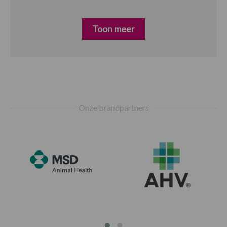
Toon meer
Footer
Onze brandpartners