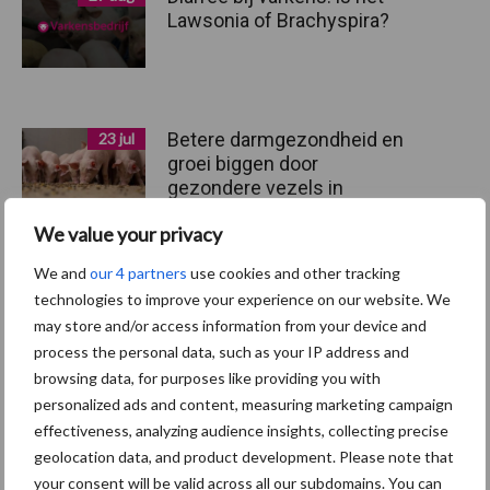
Lawsonia of Brachyspira?
Betere darmgezondheid en
23 jul
groei biggen door
gezondere vezels in
speenvoeders ABZ
We value your privacy
We and
our 4 partners
use cookies and other tracking
Varkenshouder Breukers:
24 jun
technologies to improve your experience on our website. We
“Mijn biggen groeien harder
may store and/or access information from your device and
en glimmen meer”
process the personal data, such as your IP address and
browsing data, for purposes like providing you with
personalized ads and content, measuring marketing campaign
effectiveness, analyzing audience insights, collecting precise
Toon meer
geolocation data, and product development. Please note that
your consent will be valid across all our subdomains. You can