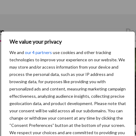
s
Pa
We value your privacy
5 aug
We and
our 4 partners
use cookies and other tracking
technologies to improve your experience on our website. We
may store and/or access information from your device and
process the personal data, such as your IP address and
browsing data, for purposes like providing you with
personalized ads and content, measuring marketing campaign
effectiveness, analyzing audience insights, collecting precise
geolocation data, and product development. Please note that
your consent will be valid across all our subdomains. You can
change or withdraw your consent at any time by clicking the
“Consent Preferences” button at the bottom of your screen.
Eliminatieprotocol voor
AV
We respect your choices and are committed to providing you