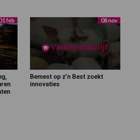
01 feb
08 nov
ng,
Bemest op z’n Best zoekt
uren
innovaties
hten