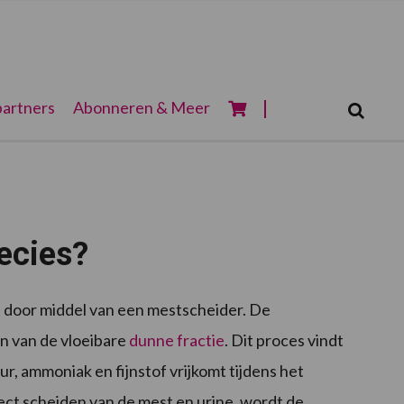
Zoeken...
artners
Abonneren & Meer
Zoek
ecies?
 door middel van een mestscheider. De
n van de vloeibare
dunne fractie
. Dit proces vindt
r, ammoniak en fijnstof vrijkomt tijdens het
rect scheiden van de mest en urine, wordt de