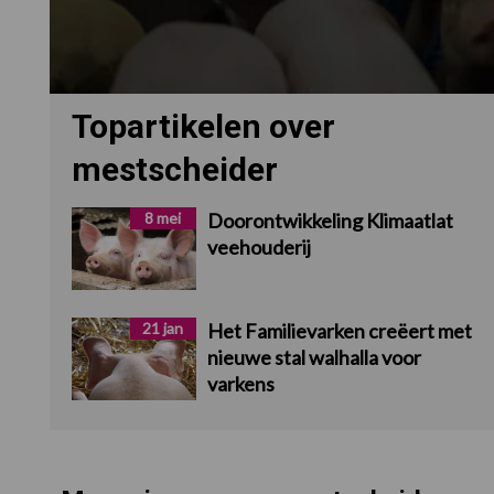
Topartikelen over
mestscheider
8 mei
Doorontwikkeling Klimaatlat
veehouderij
21 jan
Het Familievarken creëert met
nieuwe stal walhalla voor
varkens