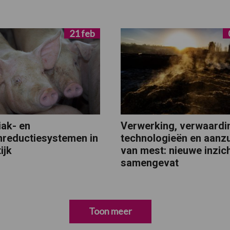
21 feb
ak- en
Verwerking, verwaardi
reductiesystemen in
technologieën en aanz
ijk
van mest: nieuwe inzic
samengevat
Toon meer