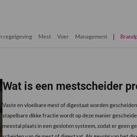
n regelgeving
Mest
Voer
Management
Brandp
Wat is een mestscheider pr
Vaste en vloeibare mest of digestaat worden gescheiden
stapelbare dikke fractie wordt op deze manier gescheide
meestal plaats in een gesloten systeem, zodat er geen geu
scheiden van de mest of digestaat. Als gevolg van het di