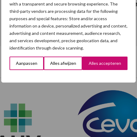
Mycoplasma hyopneumoniae
be
with a transparent and secure browsing experience. The
third-party vendors are processing data for the following
purposes and special features: Store and/or access
information on a device, personalized advertising and content,
Toon meer
advertising and content measurement, audience research,
and services development, precise geolocation data, and
identification through device scanning.
Aanpassen
Alles afwijzen
Alles accepteren
Onze brandpartners