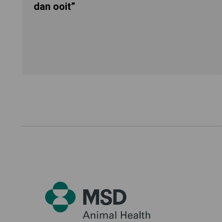
dan ooit”
Footer