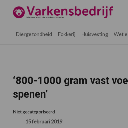
Spring
Door
Spring
Spring
naar
naar
naar
naar
Varkensbedrijf.nl
de
de
de
de
hoofdnavigatie
hoofd
eerste
voettekst
inhoud
sidebar
Diergezondheid
Fokkerij
Huisvesting
Wet e
‘800-1000 gram vast voe
spenen’
Niet gecategoriseerd
15 februari 2019