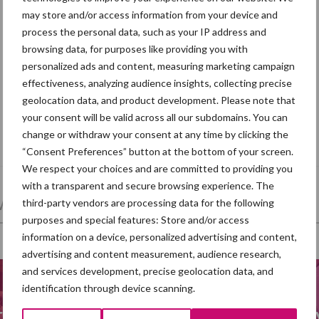
may store and/or access information from your device and
process the personal data, such as your IP address and
browsing data, for purposes like providing you with
personalized ads and content, measuring marketing campaign
effectiveness, analyzing audience insights, collecting precise
geolocation data, and product development. Please note that
your consent will be valid across all our subdomains. You can
Eliminatieprotocol voor
change or withdraw your consent at any time by clicking the
Mycoplasma hyopneumoniae
“Consent Preferences” button at the bottom of your screen.
We respect your choices and are committed to providing you
with a transparent and secure browsing experience. The
et en regelgeving
Mest
Varkensvoer
third-party vendors are processing data for the following
purposes and special features: Store and/or access
information on a device, personalized advertising and content,
advertising and content measurement, audience research,
and services development, precise geolocation data, and
identification through device scanning.
ra
Hittestress varkens
Meng