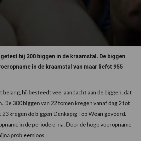
getest bij 300 biggen in de kraamstal. De biggen
voeropname in de kraamstal van maar liefst 955
belang, hij besteedt veel aandacht aan de biggen, dat
aten. De 300 biggen van 22 tomen kregen vanaf dag 2 tot
ot 23 kregen de biggen Denkapig Top Wean gevoerd.
ropname in de periode erna. Door de hoge voeropname
bijna probleemloos.