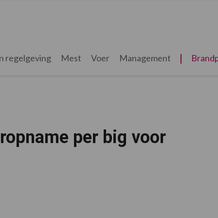
n regelgeving
Mest
Voer
Management
Brandp
ropname per big voor