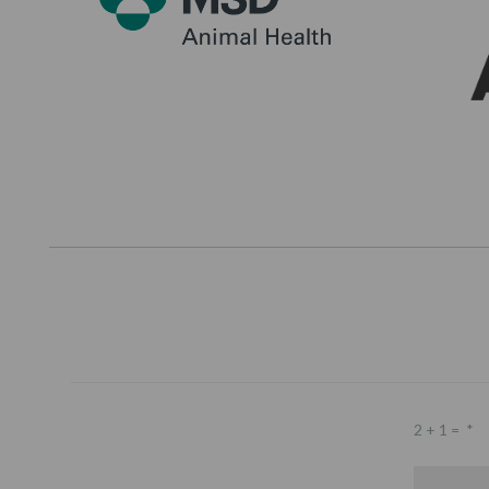
2 + 1 =
*