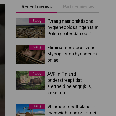
Recent nieuws
Partner nieuws
Primaire
Sidebar
5 aug
“Vraag naar praktische
hygieneoplossingen is in
Polen groter dan ooit”
5 aug
Eliminatieprotocol voor
Mycoplasma hyopneum
oniae
4 aug
AVP in Finland
onderstreept dat
alertheid belangrijk is,
zeker nu
3 aug
Vlaamse mestbalans in
evenwicht dankzij groei