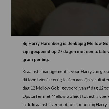
Bij Harry Harenberg is Denkapig Mellow Go 
zijn gespeend op 27 dagen met een totale 
gram per big.
Kraamstalmanagement is voor Harry van groot 
dit loont zien is terug te zien aan zijn result
dag 12 Mellow Go bijgevoerd, vanaf dag 12 t
Opstarten met Mellow Go leidt tot extra voe
in de kraamstal verloopt het spenen bij Harry 