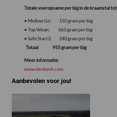
Totale voeropname per big in de kraamstal tot
• Mellow Go: 150 gram per big
• Top Wean: 665 gram per big
• Safe Start2: 140 gram per big
Totaal 955 gram per big
Meer informatie:
www.denkavit.com
Aanbevolen voor jou!