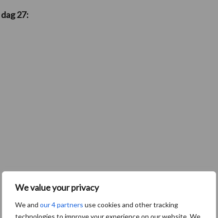
 dag 27:
We value your privacy
We and
our 4 partners
use cookies and other tracking
technologies to improve your experience on our website. We