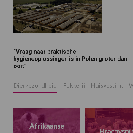
“Vraag naar praktische
hygieneoplossingen is in Polen groter dan
ooit”
Diergezondheid
Fokkerij
Huisvesting
W
Afrikaanse
Brachyspi