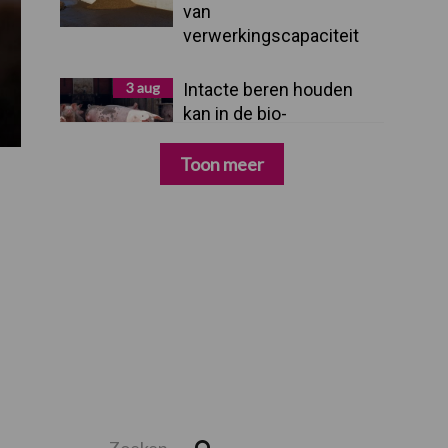
van
verwerkingscapaciteit
3 aug
Intacte beren houden
kan in de bio-
varkenshouderij, maar
dan moet alles kloppen
Toon meer
Zoeken...
Zoek