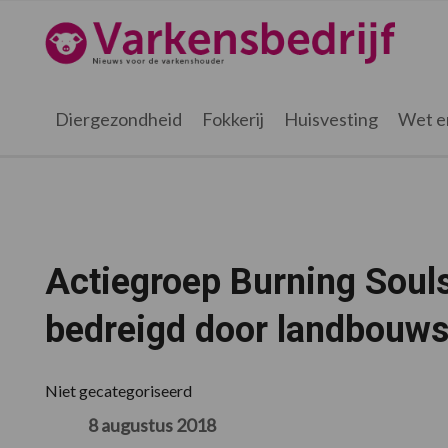
Spring
Door
Spring
Spring
naar
naar
naar
naar
Varkensbedrijf.nl
de
de
de
de
hoofdnavigatie
hoofd
eerste
voettekst
inhoud
sidebar
Diergezondheid
Fokkerij
Huisvesting
Wet e
Actiegroep Burning Souls
bedreigd door landbouws
Niet gecategoriseerd
8 augustus 2018