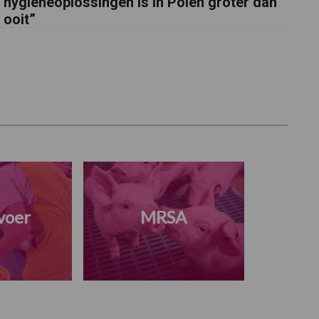
hygieneoplossingen is in Polen groter dan
ooit”
voer
MRSA