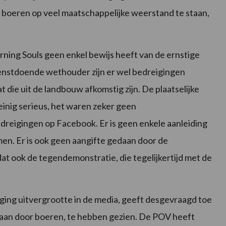
e boeren op veel maatschappelijke weerstand te staan,
Burning Souls geen enkel bewijs heeft van de ernstige
ienstdoende wethouder zijn er wel bedreigingen
 die uit de landbouw afkomstig zijn. De plaatselijke
einig serieus, het waren zeker geen
reigingen op Facebook. Er is geen enkele aanleiding
en. Er is ook geen aangifte gedaan door de
dat ook de tegendemonstratie, die tegelijkertijd met de
ing uitvergrootte in de media, geeft desgevraagd toe
staan door boeren, te hebben gezien. De POV heeft