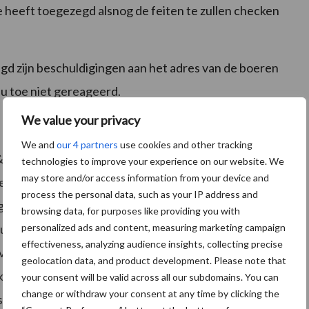
 heeft toegezegd alsnog de feiten te zullen checken
gd zijn beschuldigingen aan het adres van de boeren
nu toe niet gereageerd.
We value your privacy
We and
our 4 partners
use cookies and other tracking
 Pacht bij LTO Nederland is blij dat de feiten de
technologies to improve your experience on our website. We
may store and/or access information from your device and
 de berichtgeving niet checkt en daarmee 'fakenieuws'
process the personal data, such as your IP address and
g te vaak te negatief door weggezet.” Eric Douma, vice
browsing data, for purposes like providing you with
uatie als een stalbrand, met veel leed voor het
personalized ads and content, measuring marketing campaign
effectiveness, analyzing audience insights, collecting precise
e verdachtmakingen aan de boerenstand zonder die op
geolocation data, and product development. Please note that
kan erop tegen zijn dat mensen uiting geven aan hun
your consent will be valid across all our subdomains. You can
change or withdraw your consent at any time by clicking the
te beschuldiging, daarmee ga je een brug te ver. Dit is