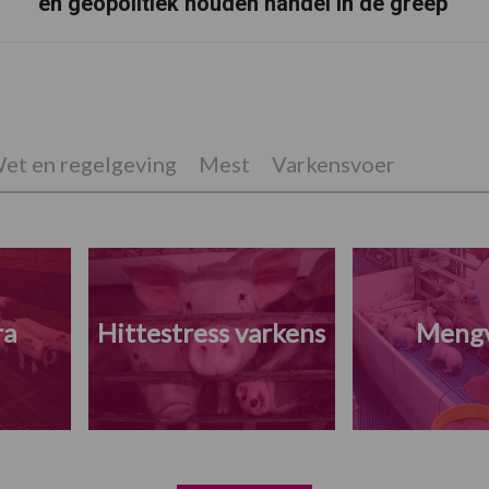
en geopolitiek houden handel in de greep
et en regelgeving
Mest
Varkensvoer
ra
Hittestress varkens
Meng