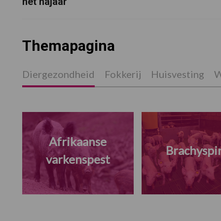
het najaar
Themapagina
Diergezondheid
Fokkerij
Huisvesting
W
Afrikaanse
Brachyspi
varkenspest