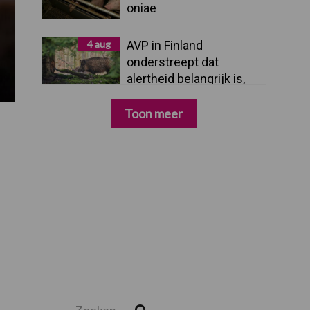
oniae
4 aug
AVP in Finland
onderstreept dat
alertheid belangrijk is,
zeker nu
Toon meer
Zoeken...
Zoek