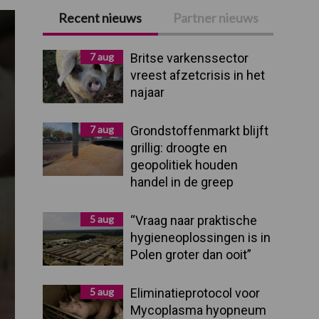
Recent nieuws
Partner nieuws
Primaire
Sidebar
7 aug
Britse varkenssector
vreest afzetcrisis in het
najaar
7 aug
Grondstoffenmarkt blijft
grillig: droogte en
geopolitiek houden
handel in de greep
5 aug
“Vraag naar praktische
hygieneoplossingen is in
Polen groter dan ooit”
5 aug
Eliminatieprotocol voor
Mycoplasma hyopneum