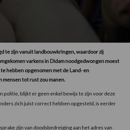
d te zijn vanuit landbouwkringen, waardoor zij
0 omgekomen varkens in Didam noodgedwongen moest
ct te hebben opgenomen met de Land- en
n mensen tot rust zou manen.
politie, blijkt er geen enkel bewijs te zijn voor deze
ders zich juist correct hebben opgesteld, is eerder
sprake zijn van doodsbedreiging aan het adres van