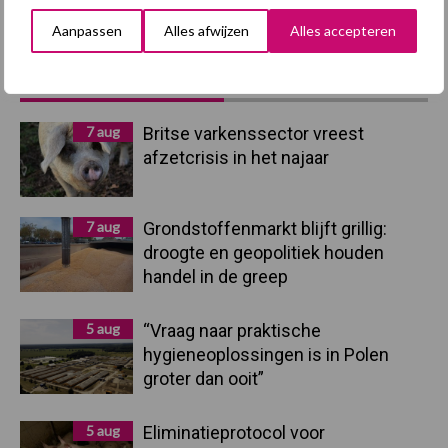
Aanpassen
Alles afwijzen
Alles accepteren
Primaire
Recent nieuws
Partner nieuws
Sidebar
7 aug
Britse varkenssector vreest
afzetcrisis in het najaar
7 aug
Grondstoffenmarkt blijft grillig:
droogte en geopolitiek houden
handel in de greep
5 aug
“Vraag naar praktische
hygieneoplossingen is in Polen
groter dan ooit”
5 aug
Eliminatieprotocol voor