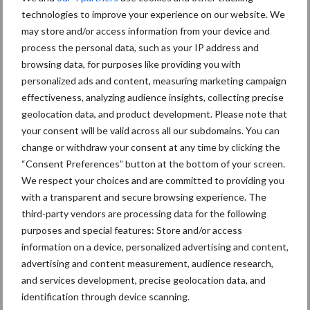
Polen groter dan ooit”
technologies to improve your experience on our website. We
may store and/or access information from your device and
process the personal data, such as your IP address and
browsing data, for purposes like providing you with
personalized ads and content, measuring marketing campaign
Themapagina
effectiveness, analyzing audience insights, collecting precise
geolocation data, and product development. Please note that
Diergezondheid
Fokkerij
Huisvesting
Wet
your consent will be valid across all our subdomains. You can
change or withdraw your consent at any time by clicking the
“Consent Preferences” button at the bottom of your screen.
We respect your choices and are committed to providing you
with a transparent and secure browsing experience. The
Afrikaanse
Brachyspira
third-party vendors are processing data for the following
varkenspest
purposes and special features: Store and/or access
information on a device, personalized advertising and content,
advertising and content measurement, audience research,
and services development, precise geolocation data, and
Toon meer
identification through device scanning.