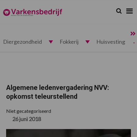
Spring
Door
Spring
Spring
naar
naar
naar
naar
Zoeken...
Zoek
Varkensbedrijf.nl
de
de
de
de
hoofdnavigatie
hoofd
eerste
voettekst
inhoud
sidebar
Diergezondheid
Fokkerij
Huisvesting
Algemene ledenvergadering NVV:
opkomst teleurstellend
Niet gecategoriseerd
26 juni 2018