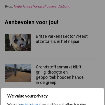
Bron:
Nederlandse Varkenshouders Vakbond
Aanbevolen voor jou!
Britse varkenssector vreest
afzetcrisis in het najaar
Grondstoffenmarkt blijft
grillig: droogte en
geopolitiek houden handel
in de greep
We value your privacy
“Vraag naar praktische
hygieneoplossingen is in
We and
our 4 partners
use cookies and other tracking