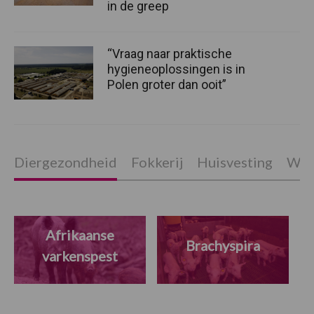
in de greep
“Vraag naar praktische
hygieneoplossingen is in
Polen groter dan ooit”
Diergezondheid
Fokkerij
Huisvesting
Wet
Afrikaanse
Brachyspira
varkenspest