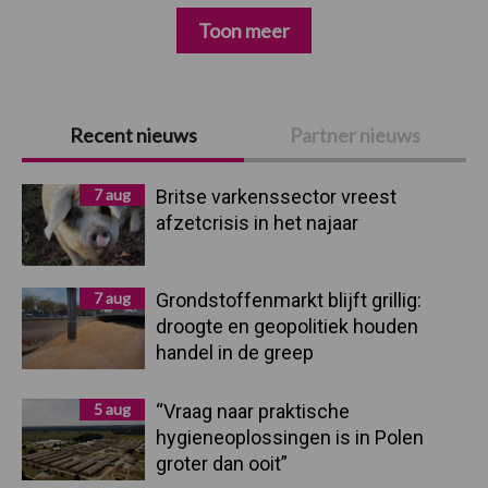
Toon meer
Primaire
Recent nieuws
Partner nieuws
Sidebar
7 aug
Britse varkenssector vreest
afzetcrisis in het najaar
7 aug
Grondstoffenmarkt blijft grillig:
droogte en geopolitiek houden
handel in de greep
5 aug
“Vraag naar praktische
hygieneoplossingen is in Polen
groter dan ooit”