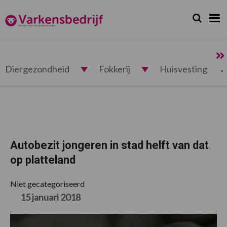
Spring
Door
Spring
Spring
naar
naar
naar
naar
Zoeken...
Zoek
Varkensbedrijf.nl
de
de
de
de
hoofdnavigatie
hoofd
eerste
voettekst
inhoud
sidebar
Diergezondheid
Fokkerij
Huisvesting
Autobezit jongeren in stad helft van dat
op platteland
Niet gecategoriseerd
15 januari 2018