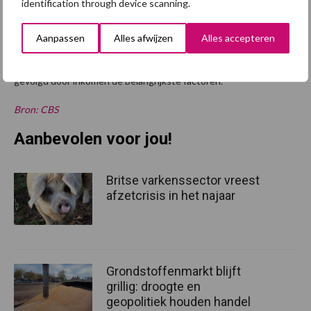
identification through device scanning.
mogelijkheid om een gedetailleerde uitsplitsing van
achtergrondkenmerken te maken. Uit dit onderzoek blijkt dat
Aanpassen
Alles afwijzen
Alles accepteren
inkomen en leeftijd het meest van invloed zijn op het autobezit
van studenten. Bij werkenden jongvolwassenen zijn stedelijkheid
gevolgd door inkomen de belangrijkste factoren.
Bron: CBS
Aanbevolen voor jou!
Britse varkenssector vreest
afzetcrisis in het najaar
Grondstoffenmarkt blijft
grillig: droogte en
geopolitiek houden handel