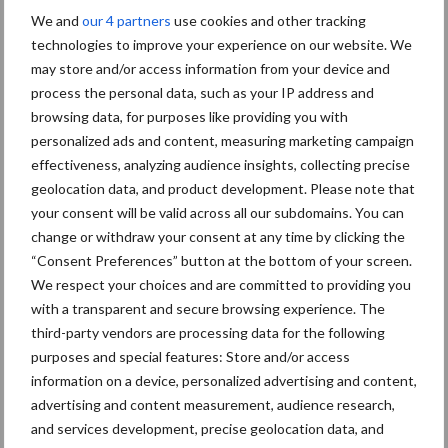
We and
our 4 partners
use cookies and other tracking
technologies to improve your experience on our website. We
may store and/or access information from your device and
process the personal data, such as your IP address and
browsing data, for purposes like providing you with
personalized ads and content, measuring marketing campaign
effectiveness, analyzing audience insights, collecting precise
Nieuw onderzoek autobezit werkenden en studerende jongeren
geolocation data, and product development. Please note that
Naast stedelijkheid en rijbewijsbezit dragen ook inkomen, leeftijd,
your consent will be valid across all our subdomains. You can
geslacht, samenstelling van het huishouden, etniciteit en de
change or withdraw your consent at any time by clicking the
aanwezigheid van een andere auto in het huishouden bij aan de
“Consent Preferences” button at the bottom of your screen.
verklaring van autobezit van jongeren. Het effect van deze
We respect your choices and are committed to providing you
variabelen is onderzocht op een integrale dataset van alle
with a transparent and secure browsing experience. The
werkenden en studerende jongeren van 18 tot 30 jaar. Gegevens
third-party vendors are processing data for the following
purposes and special features: Store and/or access
uit het bevolkingsregister zijn gecombineerd met
information on a device, personalized advertising and content,
achtergrondkenmerken uit het Stelsel van Sociaal-statistische
advertising and content measurement, audience research,
Bestanden (SSB) zoals het inkomensbestand en met auto- en
and services development, precise geolocation data, and
rijbewijsgegevens van RDW. Deze integrale dataset bood de