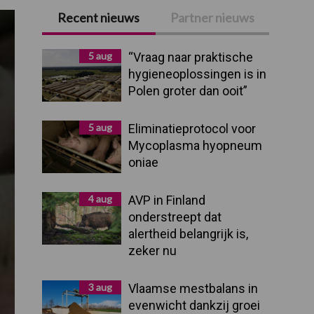
Recent nieuws
Partner nieuws
Primaire
Sidebar
5 aug
“Vraag naar praktische
hygieneoplossingen is in
Polen groter dan ooit”
5 aug
Eliminatieprotocol voor
Mycoplasma hyopneum
oniae
4 aug
AVP in Finland
onderstreept dat
alertheid belangrijk is,
zeker nu
3 aug
Vlaamse mestbalans in
evenwicht dankzij groei