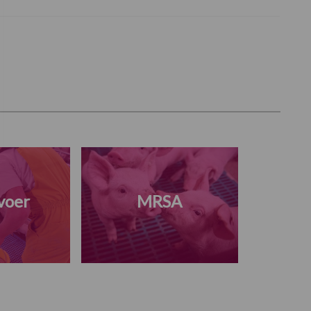
voer
MRSA