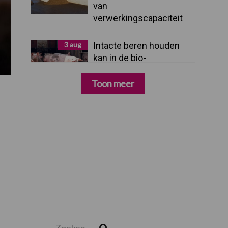
van
verwerkingscapaciteit
3 aug
Intacte beren houden
kan in de bio-
varkenshouderij, maar
dan moet alles kloppen
Toon meer
Zoeken...
Zoek