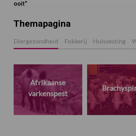
ooit”
Themapagina
Diergezondheid
Fokkerij
Huisvesting
W
Afrikaanse
Brachyspi
varkenspest