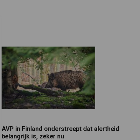
AVP in Finland onderstreept dat alertheid
belangrijk is, zeker nu