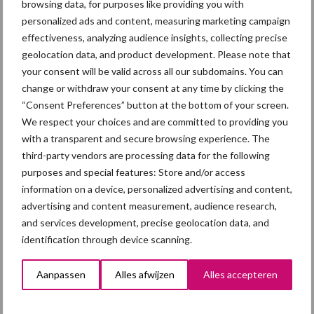
browsing data, for purposes like providing you with
Diergezondheid
Fokkerij
Huisvesting
Wet
personalized ads and content, measuring marketing campaign
effectiveness, analyzing audience insights, collecting precise
geolocation data, and product development. Please note that
your consent will be valid across all our subdomains. You can
Afrikaanse
change or withdraw your consent at any time by clicking the
Brachyspira
varkenspest
“Consent Preferences” button at the bottom of your screen.
We respect your choices and are committed to providing you
with a transparent and secure browsing experience. The
third-party vendors are processing data for the following
purposes and special features: Store and/or access
Toon meer
information on a device, personalized advertising and content,
advertising and content measurement, audience research,
and services development, precise geolocation data, and
Primaire
identification through device scanning.
Recent nieuws
Partner nieuws
Sidebar
Aanpassen
Alles afwijzen
Alles accepteren
7 aug
Britse varkenssector vreest
afzetcrisis in het najaar