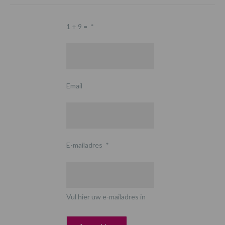
1 + 9 =
*
Email
E-mailadres
*
Vul hier uw e-mailadres in