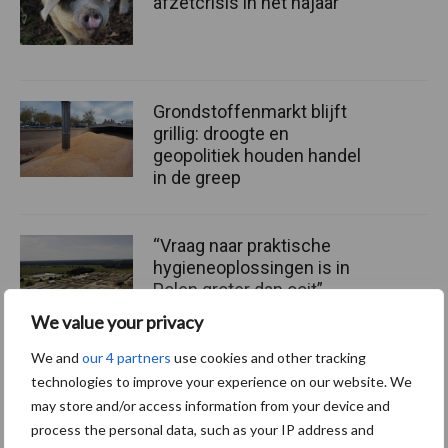
afzetcrisis in het najaar
Grondstoffenmarkt blijft
grillig: droogte en
geopolitiek houden handel
in de greep
“Vraag naar praktische
hygieneoplossingen is in
Polen groter dan ooit”
We value your privacy
We and
our 4 partners
use cookies and other tracking
technologies to improve your experience on our website. We
Themapagina
may store and/or access information from your device and
process the personal data, such as your IP address and