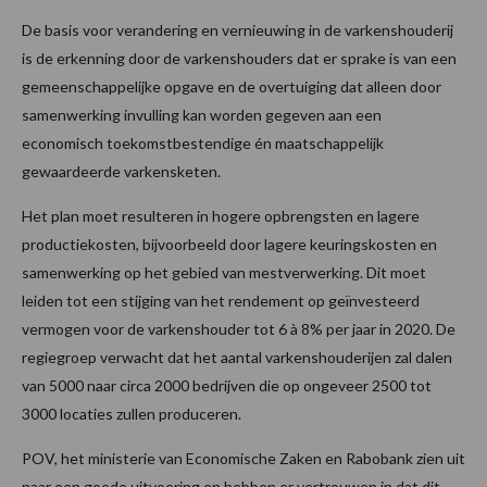
De basis voor verandering en vernieuwing in de varkenshouderij
is de erkenning door de varkenshouders dat er sprake is van een
gemeenschappelijke opgave en de overtuiging dat alleen door
samenwerking invulling kan worden gegeven aan een
economisch toekomstbestendige én maatschappelijk
gewaardeerde varkensketen.
Het plan moet resulteren in hogere opbrengsten en lagere
productiekosten, bijvoorbeeld door lagere keuringskosten en
samenwerking op het gebied van mestverwerking. Dit moet
leiden tot een stijging van het rendement op geïnvesteerd
vermogen voor de varkenshouder tot 6 à 8% per jaar in 2020. De
regiegroep verwacht dat het aantal varkenshouderijen zal dalen
van 5000 naar circa 2000 bedrijven die op ongeveer 2500 tot
3000 locaties zullen produceren.
POV, het ministerie van Economische Zaken en Rabobank zien uit
naar een goede uitvoering en hebben er vertrouwen in dat dit