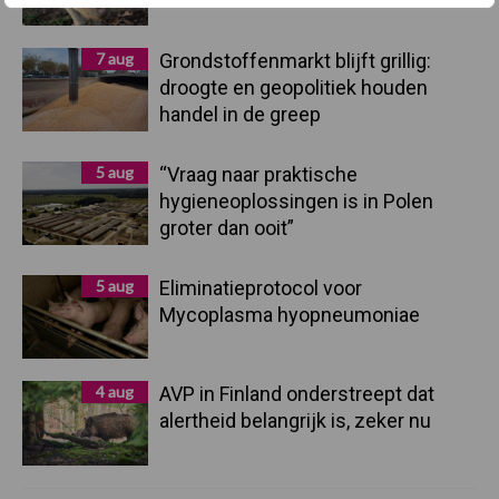
7 aug
Grondstoffenmarkt blijft grillig:
droogte en geopolitiek houden
handel in de greep
5 aug
“Vraag naar praktische
hygieneoplossingen is in Polen
groter dan ooit”
5 aug
Eliminatieprotocol voor
Mycoplasma hyopneumoniae
4 aug
AVP in Finland onderstreept dat
alertheid belangrijk is, zeker nu