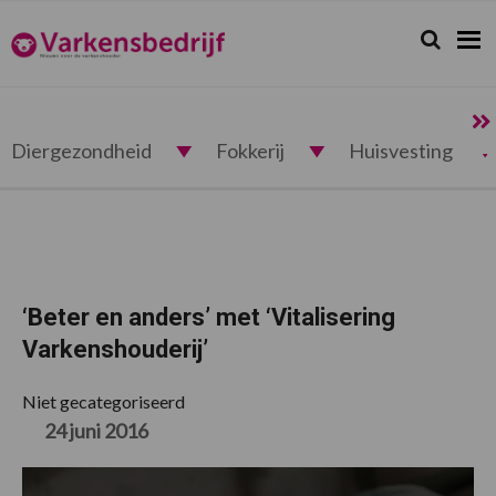
Spring
Door
Spring
Spring
naar
naar
naar
naar
Zoeken...
Zoek
Varkensbedrijf.nl
de
de
de
de
hoofdnavigatie
hoofd
eerste
voettekst
inhoud
sidebar
Diergezondheid
Fokkerij
Huisvesting
‘Beter en anders’ met ‘Vitalisering
Varkenshouderij’
Niet gecategoriseerd
24 juni 2016