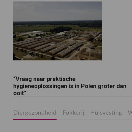
“Vraag naar praktische
hygieneoplossingen is in Polen groter dan
ooit”
Diergezondheid
Fokkerij
Huisvesting
W