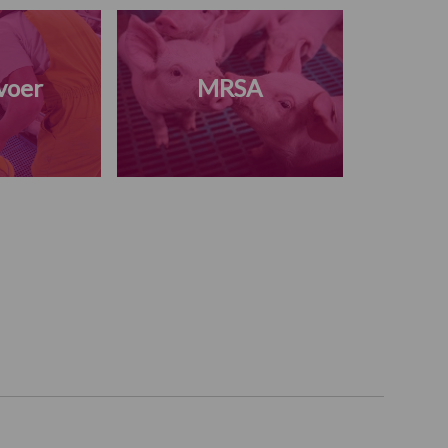
voer
MRSA