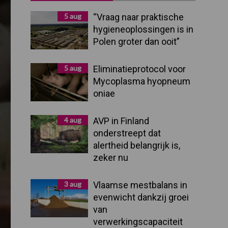
Sidebar
5 aug
“Vraag naar praktische
hygieneoplossingen is in
Polen groter dan ooit”
5 aug
Eliminatieprotocol voor
Mycoplasma hyopneum
oniae
4 aug
AVP in Finland
onderstreept dat
alertheid belangrijk is,
zeker nu
3 aug
Vlaamse mestbalans in
evenwicht dankzij groei
van
verwerkingscapaciteit