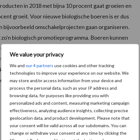
producten in 2018 met bijna 10 procent gaat groeien en
cent groeit. Voor nieuwe biologische boeren is er dus
en bijvoorbeeld omschakelprojecten gaan organiseren.
 zo'n biologisch promotieprogramma. Boeren kunnen
ntroductiecursus. Vervolgens kan men rond de
We value your privacy
 over de financiële en bedrijfsmatige aspecten. In
We and
our 4 partners
use cookies and other tracking
ijt bij 'boerenbuddies'. Dit zijn ervaren bio-boeren
technologies to improve your experience on our website. We
ere provincies is dit uiterst gemakkelijk: ze kunnen
may store and/or access information from your device and
process the personal data, such as your IP address and
browsing data, for purposes like providing you with
personalized ads and content, measuring marketing campaign
effectiveness, analyzing audience insights, collecting precise
geolocation data, and product development. Please note that
your consent will be valid across all our subdomains. You can
change or withdraw your consent at any time by clicking the