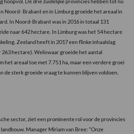
 hoopvol. De drie zuidelijke provincies hebben tot nu
In Noord- Brabant en in Limburg groeide het areaal in
ard. In Noord-Brabant was in 2016 in totaal 131
eide naar 642 hectare. In Limburg was het 54 hectare
keling. Zeeland heeft in 2017 een flinke inhaalslag
r 263 hectare). Weliswaar groeide het aantal
 het areaal toe met 7.751 ha, maar een verdere groei
an de sterk groeide vraag te kunnen blijven voldoen.
sche sector, ziet een prominente rol voor de provincies
he landbouw. Manager Miriam van Bree: "Onze