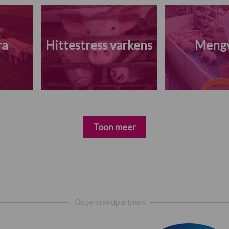
ra
Hittestress varkens
Meng
Toon meer
Onze brandpartners