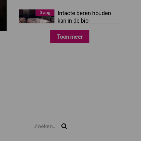
3 aug
Intacte beren houden
kan in de bio-
varkenshouderij, maar
dan moet alles kloppen
Toon meer
Zoeken...
Zoek