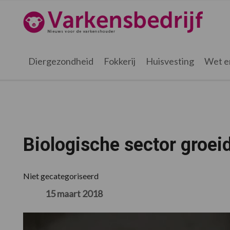
Spring
Door
Spring
Spring
naar
naar
naar
naar
Varkensbedrijf.nl
de
de
de
de
hoofdnavigatie
hoofd
eerste
voettekst
inhoud
sidebar
Diergezondheid
Fokkerij
Huisvesting
Wet e
Biologische sector groei
Niet gecategoriseerd
15 maart 2018