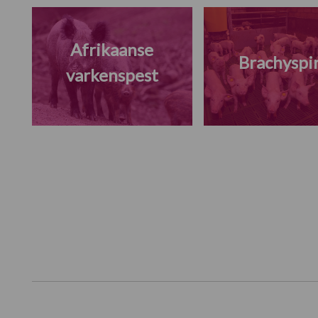
Afrikaanse
Brachyspi
varkenspest
Footer