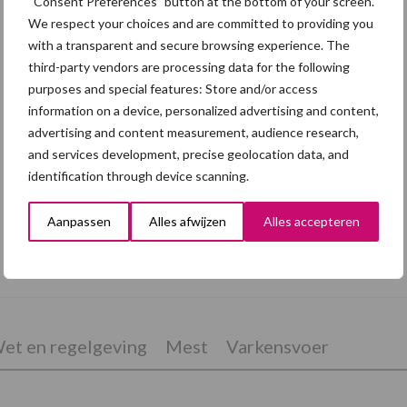
“Consent Preferences” button at the bottom of your screen.
We respect your choices and are committed to providing you
with a transparent and secure browsing experience. The
third-party vendors are processing data for the following
purposes and special features: Store and/or access
information on a device, personalized advertising and content,
advertising and content measurement, audience research,
and services development, precise geolocation data, and
identification through device scanning.
Aanpassen
Alles afwijzen
Alles accepteren
Eliminatieprotocol voor
Mycoplasma hyopneumoniae
et en regelgeving
Mest
Varkensvoer