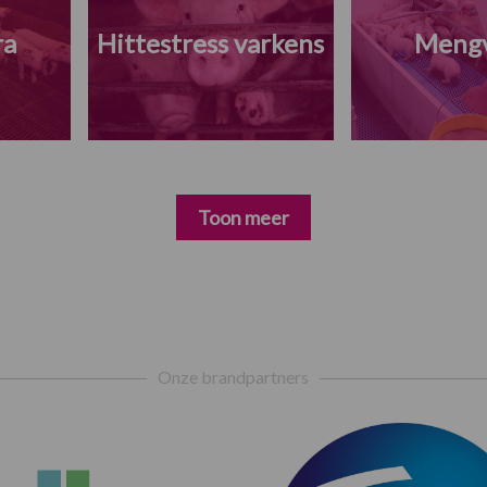
ra
Hittestress varkens
Meng
Toon meer
Onze brandpartners