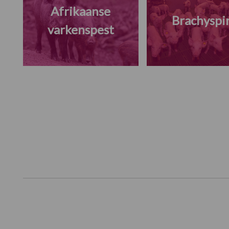
Afrikaanse
Brachyspi
varkenspest
Footer