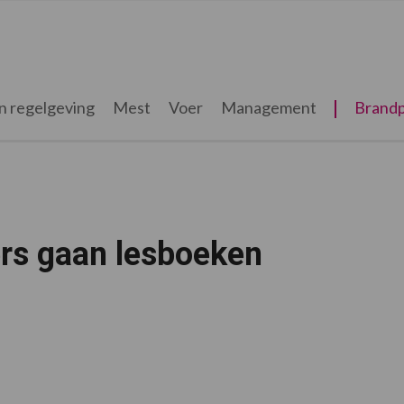
n regelgeving
Mest
Voer
Management
Brandp
ers gaan lesboeken