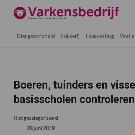
Spring
Door
Spring
Spring
naar
naar
naar
naar
Varkensbedrijf.nl
de
de
de
de
hoofdnavigatie
hoofd
eerste
voettekst
inhoud
sidebar
Diergezondheid
Fokkerij
Huisvesting
Wet e
Boeren, tuinders en viss
basisscholen controleren
Niet gecategoriseerd
28 juni 2019