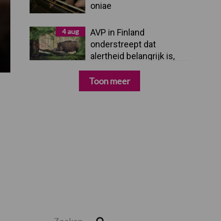
oniae
4 aug
AVP in Finland
onderstreept dat
alertheid belangrijk is,
zeker nu
Toon meer
Zoeken...
Zoek