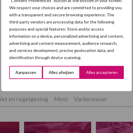
“Consent Preferences” button at the bottom of your screen.
We respect your choices and are committed to providing you
with a transparent and secure browsing experience. The
third-party vendors are processing data for the following
purposes and special features: Store and/or access
information on a device, personalized advertising and content,
advertising and content measurement, audience research,
Grondstoffenmarkt blijft grillig: droogte
and services development, precise geolocation data, and
en geopolitiek houden handel in de greep
identification through device scanning.
Aanpassen
Alles afwijzen
Alles accepteren
et en regelgeving
Mest
Varkensvoer