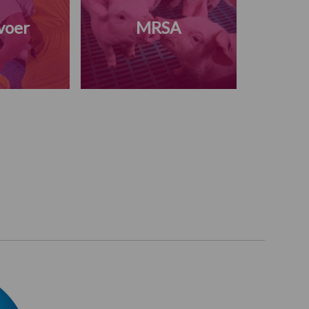
voer
MRSA