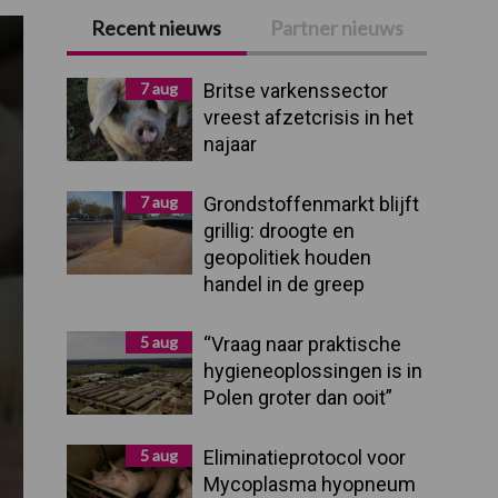
Recent nieuws
Partner nieuws
Primaire
Sidebar
7 aug
Britse varkenssector
vreest afzetcrisis in het
najaar
7 aug
Grondstoffenmarkt blijft
grillig: droogte en
geopolitiek houden
handel in de greep
5 aug
“Vraag naar praktische
hygieneoplossingen is in
Polen groter dan ooit”
5 aug
Eliminatieprotocol voor
Mycoplasma hyopneum