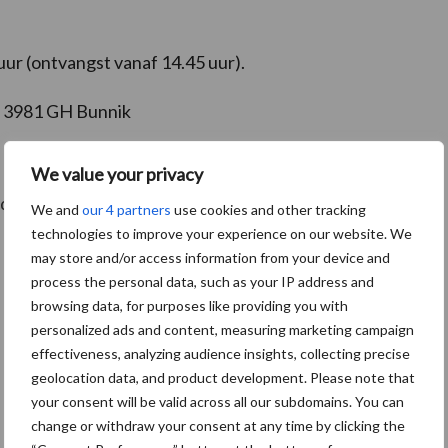
ur (ontvangst vanaf 14.45 uur).
, 3981 GH Bunnik
We value your privacy
ddels
info@stichtingagrifacts.nl
.
We and
our 4 partners
use cookies and other tracking
technologies to improve your experience on our website. We
may store and/or access information from your device and
process the personal data, such as your IP address and
browsing data, for purposes like providing you with
personalized ads and content, measuring marketing campaign
effectiveness, analyzing audience insights, collecting precise
geolocation data, and product development. Please note that
your consent will be valid across all our subdomains. You can
change or withdraw your consent at any time by clicking the