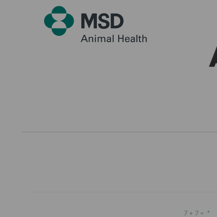
7 + 7 =
*