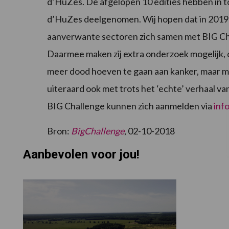
d’HuZes. De afgelopen 10 edities hebben in t
d’HuZes deelgenomen. Wij hopen dat in 2019 
aanverwante sectoren zich samen met BIG Cha
Daarmee maken zij extra onderzoek mogelijk, 
meer dood hoeven te gaan aan kanker, maar me
uiteraard ook met trots het ‘echte’ verhaal v
BIG Challenge kunnen zich aanmelden via
inf
Bron:
BigChallenge
, 02-10-2018
Aanbevolen voor jou!