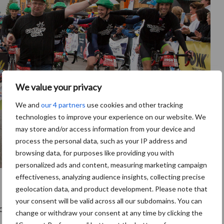
We value your privacy
We and
our 4 partners
use cookies and other tracking
technologies to improve your experience on our website. We
may store and/or access information from your device and
process the personal data, such as your IP address and
browsing data, for purposes like providing you with
personalized ads and content, measuring marketing campaign
effectiveness, analyzing audience insights, collecting precise
geolocation data, and product development. Please note that
your consent will be valid across all our subdomains. You can
e
cancer – voor de 11
keer deelnemen aan Alpe
change or withdraw your consent at any time by clicking the