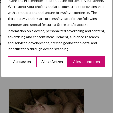
otaal al ruim 1.500 mensen met BIG Challenge aan Alpe
“Consent Preferences” button at the bottom of your screen.
We respect your choices and are committed to providing you
opnieuw veel mensen uit de agrarische en
with a transparent and secure browsing experience. The
llenge voor KWF Kankerbestrijding willen inzetten.
third-party vendors are processing data for the following
purposes and special features: Store and/or access
dat er voor kan zorgen dat mensen op termijn niet
information on a device, personalized advertising and content,
t kanker oud kunnen worden. Bij al die acties wordt
advertising and content measurement, audience research,
and services development, precise geolocation data, and
an de agrarische sector verteld. Belangstellenden voor
identification through device scanning.
o@bigchallenge.eu
.
Aanpassen
Alles afwijzen
Alles accepteren