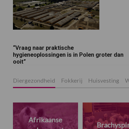
“Vraag naar praktische
hygieneoplossingen is in Polen groter dan
ooit”
Diergezondheid
Fokkerij
Huisvesting
W
Afrikaanse
Brachyspi