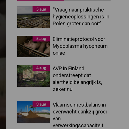
Sidebar
5 aug
“Vraag naar praktische
hygieneoplossingen is in
Polen groter dan ooit”
5 aug
Eliminatieprotocol voor
Mycoplasma hyopneum
oniae
4 aug
AVP in Finland
onderstreept dat
alertheid belangrijk is,
zeker nu
3 aug
Vlaamse mestbalans in
evenwicht dankzij groei
van
verwerkingscapaciteit