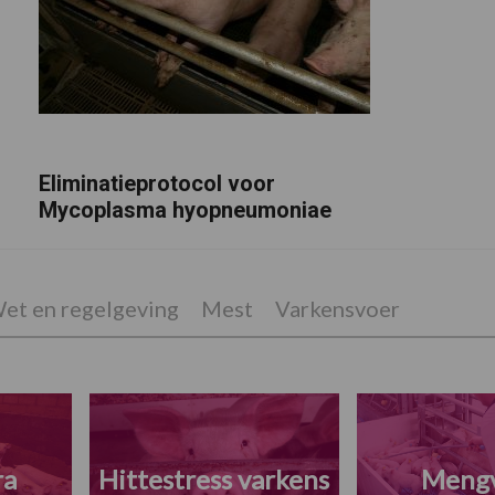
Eliminatieprotocol voor
Mycoplasma hyopneumoniae
et en regelgeving
Mest
Varkensvoer
ra
Hittestress varkens
Meng