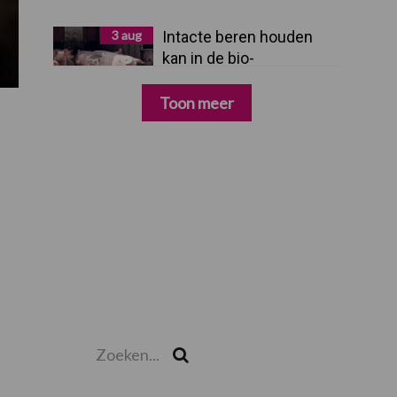
3 aug
Intacte beren houden
kan in de bio-
varkenshouderij, maar
dan moet alles kloppen
Toon meer
Zoeken...
Zoek