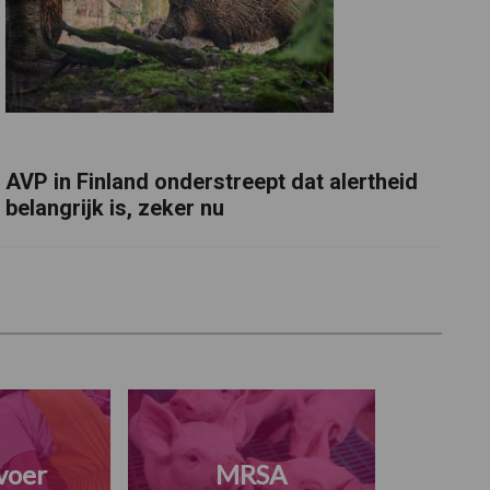
AVP in Finland onderstreept dat alertheid
belangrijk is, zeker nu
voer
MRSA