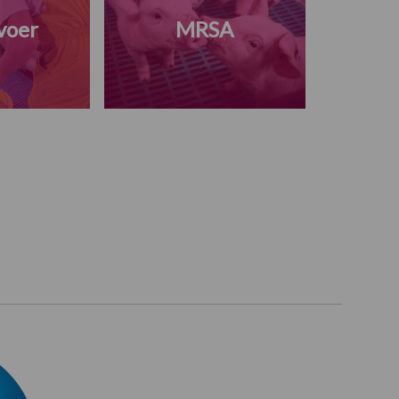
voer
MRSA