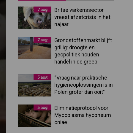
Sidebar
7 aug
Britse varkenssector
vreest afzetcrisis in het
najaar
7 aug
Grondstoffenmarkt blijft
grillig: droogte en
geopolitiek houden
handel in de greep
5 aug
“Vraag naar praktische
hygieneoplossingen is in
Polen groter dan ooit”
5 aug
Eliminatieprotocol voor
Mycoplasma hyopneum
oniae