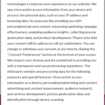
technologies to improve your experience on our website. We
may store and/or access information from your device and
process the personal data, such as your IP address and
browsing data, for purposes like providing you with
personalized ads and content, measuring marketing campaign
effectiveness, analyzing audience insights, collecting precise
geolocation data, and product development. Please note that
your consent will be valid across all our subdomains. You can
change or withdraw your consent at any time by clicking the
Grondstoffenmarkt blijft grillig: droogte
“Consent Preferences” button at the bottom of your screen.
en geopolitiek houden handel in de greep
We respect your choices and are committed to providing you
with a transparent and secure browsing experience. The
third-party vendors are processing data for the following
et en regelgeving
Mest
Varkensvoer
purposes and special features: Store and/or access
information on a device, personalized advertising and content,
advertising and content measurement, audience research,
and services development, precise geolocation data, and
identification through device scanning.