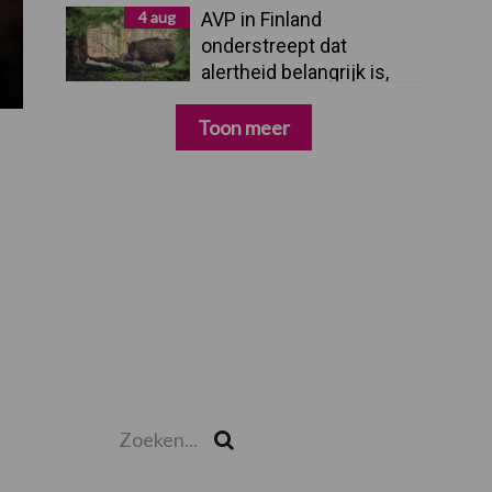
4 aug
AVP in Finland
onderstreept dat
alertheid belangrijk is,
zeker nu
Toon meer
Zoeken...
Zoek