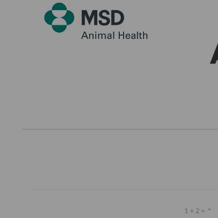
1 + 2 =
*