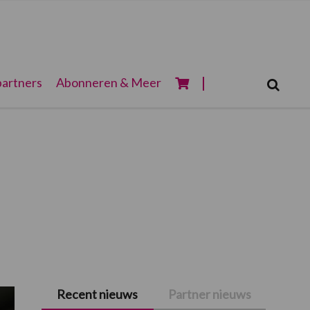
Zoeken...
artners
Abonneren & Meer
Zoek
j
Recent nieuws
Partner nieuws
Primaire