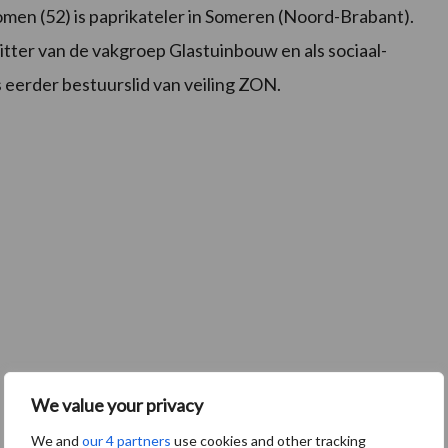
omen (52) is paprikateler in Someren (Noord-Brabant).
zitter van de vakgroep Glastuinbouw en als sociaal-
erder bestuurslid van veiling ZON.
We value your privacy
We and
our 4 partners
use cookies and other tracking