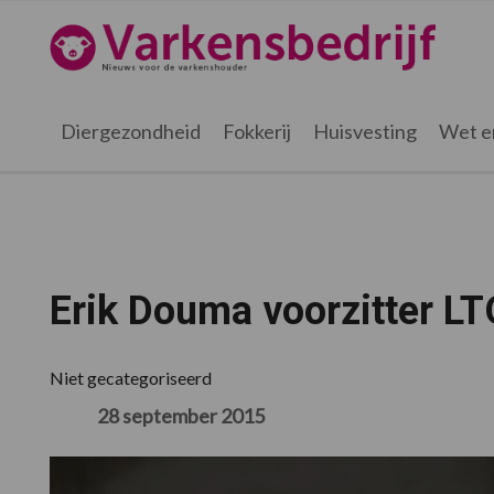
Spring
Door
Spring
Spring
naar
naar
naar
naar
Varkensbedrijf.nl
de
de
de
de
hoofdnavigatie
hoofd
eerste
voettekst
inhoud
sidebar
Diergezondheid
Fokkerij
Huisvesting
Wet e
Erik Douma voorzitter L
Niet gecategoriseerd
28 september 2015