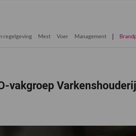
n regelgeving
Mest
Voer
Management
Brandp
TO-vakgroep Varkenshouderi