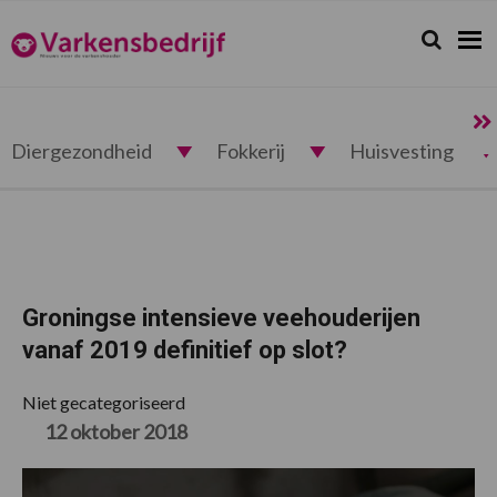
Spring
Door
Spring
Spring
naar
naar
naar
naar
Zoeken...
Zoek
Varkensbedrijf.nl
de
de
de
de
hoofdnavigatie
hoofd
eerste
voettekst
inhoud
sidebar
Diergezondheid
Fokkerij
Huisvesting
Groningse intensieve veehouderijen
vanaf 2019 definitief op slot?
Niet gecategoriseerd
12 oktober 2018