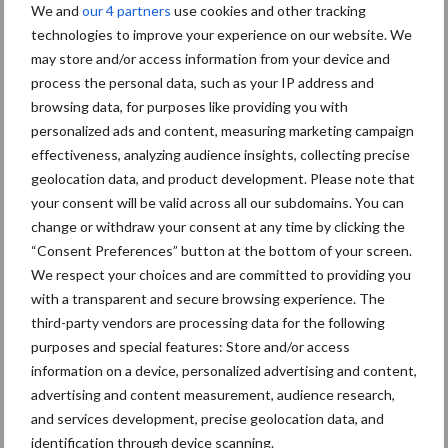
Toon meer
We and
our 4 partners
use cookies and other tracking
technologies to improve your experience on our website. We
may store and/or access information from your device and
process the personal data, such as your IP address and
Primaire
Recent nieuws
Partner nieuws
browsing data, for purposes like providing you with
Sidebar
personalized ads and content, measuring marketing campaign
effectiveness, analyzing audience insights, collecting precise
7 aug
Britse varkenssector vreest
geolocation data, and product development. Please note that
afzetcrisis in het najaar
your consent will be valid across all our subdomains. You can
change or withdraw your consent at any time by clicking the
“Consent Preferences” button at the bottom of your screen.
7 aug
Grondstoffenmarkt blijft grillig:
We respect your choices and are committed to providing you
droogte en geopolitiek houden
with a transparent and secure browsing experience. The
handel in de greep
third-party vendors are processing data for the following
purposes and special features: Store and/or access
5 aug
“Vraag naar praktische
information on a device, personalized advertising and content,
hygieneoplossingen is in Polen
advertising and content measurement, audience research,
groter dan ooit”
and services development, precise geolocation data, and
identification through device scanning.