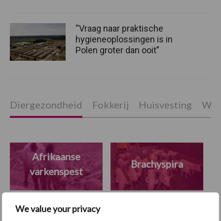
“Vraag naar praktische
hygieneoplossingen is in
Polen groter dan ooit”
Diergezondheid
Fokkerij
Huisvesting
Wet
Afrikaanse
Brachyspira
varkenspest
We value your privacy