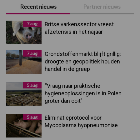
Primaire
Recent nieuws
Partner nieuws
Sidebar
7 aug
Britse varkenssector vreest
afzetcrisis in het najaar
7 aug
Grondstoffenmarkt blijft grillig:
droogte en geopolitiek houden
handel in de greep
5 aug
“Vraag naar praktische
hygieneoplossingen is in Polen
groter dan ooit”
5 aug
Eliminatieprotocol voor
Mycoplasma hyopneumoniae