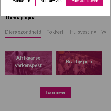
Aanpassen
Alles afwijzen
Alles accepteren
Themapagina
Diergezondheid
Fokkerij
Huisvesting
Wet
Afrikaanse
Brachyspira
varkenspest
Toon meer