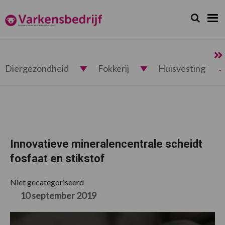
Spring
Door
Spring
Spring
naar
naar
naar
naar
Zoeken...
Zoek
Varkensbedrijf.nl
de
de
de
de
hoofdnavigatie
hoofd
eerste
voettekst
inhoud
sidebar
Diergezondheid
Fokkerij
Huisvesting
Innovatieve mineralencentrale scheidt
fosfaat en stikstof
Niet gecategoriseerd
10 september 2019