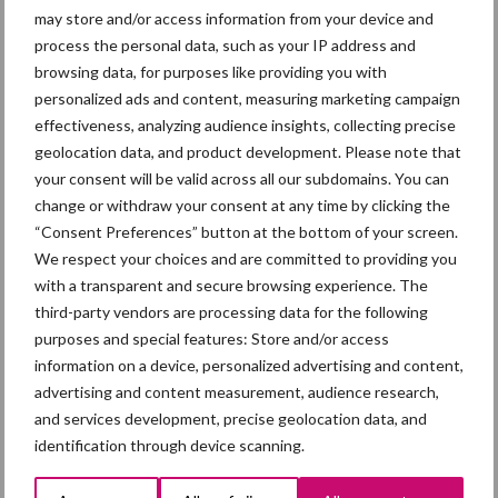
may store and/or access information from your device and
Aanbevolen voor jou!
process the personal data, such as your IP address and
browsing data, for purposes like providing you with
personalized ads and content, measuring marketing campaign
Britse varkenssector vreest
effectiveness, analyzing audience insights, collecting precise
afzetcrisis in het najaar
geolocation data, and product development. Please note that
your consent will be valid across all our subdomains. You can
change or withdraw your consent at any time by clicking the
“Consent Preferences” button at the bottom of your screen.
Grondstoffenmarkt blijft
We respect your choices and are committed to providing you
grillig: droogte en
with a transparent and secure browsing experience. The
geopolitiek houden handel
third-party vendors are processing data for the following
in de greep
purposes and special features: Store and/or access
information on a device, personalized advertising and content,
advertising and content measurement, audience research,
“Vraag naar praktische
and services development, precise geolocation data, and
hygieneoplossingen is in
identification through device scanning.
Polen groter dan ooit”