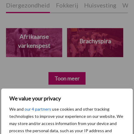
Diergezondheid
Fokkerij
Huisvesting
Wet
Afrikaanse
Brachyspira
varkenspest
Toon meer
We value your privacy
Primaire
Recent nieuws
Partner nieuws
We and
our 4 partners
use cookies and other tracking
Sidebar
technologies to improve your experience on our website. We
may store and/or access information from your device and
5 aug
“Vraag naar praktische
process the personal data, such as your IP address and
hygieneoplossingen is in Polen