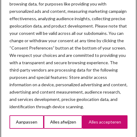
browsing data, for purposes like providing you with
groter dan ooit”
personalized ads and content, measuring marketing campaign
effectiveness, analyzing audience insights, collecting precise
5 aug
Eliminatieprotocol voor
geolocation data, and product development. Please note that
Mycoplasma hyopneumoniae
your consent will be valid across all our subdomains. You can
change or withdraw your consent at any time by clicking the
“Consent Preferences” button at the bottom of your screen.
4 aug
AVP in Finland onderstreept dat
We respect your choices and are committed to providing you
alertheid belangrijk is, zeker nu
with a transparent and secure browsing experience. The
third-party vendors are processing data for the following
purposes and special features: Store and/or access
3 aug
Vlaamse mestbalans in evenwicht
information on a device, personalized advertising and content,
dankzij groei van
advertising and content measurement, audience research,
verwerkingscapaciteit
and services development, precise geolocation data, and
identification through device scanning.
3 aug
Intacte beren houden kan in de bio-
varkenshouderij, maar dan moet
Aanpassen
Alles afwijzen
Alles accepteren
alles kloppen