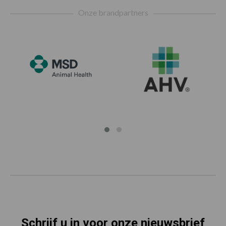
Footer
Onze brandpartners
Schrijf u in voor onze nieuwsbrief