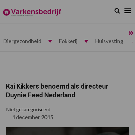
Spring
Door
Spring
Spring
naar
naar
naar
naar
Zoeken...
Zoek
Varkensbedrijf.nl
de
de
de
de
hoofdnavigatie
hoofd
eerste
voettekst
inhoud
sidebar
Diergezondheid
Fokkerij
Huisvesting
Kai Kikkers benoemd als directeur
Duynie Feed Nederland
Niet gecategoriseerd
1 december 2015