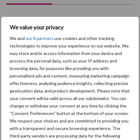
We value your privacy
Afrikaanse
Brachyspira
varkenspest
We and
our 4 partners
use cookies and other tracking
technologies to improve your experience on our website. We
may store and/or access information from your device and
process the personal data, such as your IP address and
browsing data, for purposes like providing you with
Toon meer
personalized ads and content, measuring marketing campaign
effectiveness, analyzing audience insights, collecting precise
geolocation data, and product development. Please note that
Primaire
your consent will be valid across all our subdomains. You can
Recent nieuws
Partner nieuws
change or withdraw your consent at any time by clicking the
Sidebar
“Consent Preferences” button at the bottom of your screen.
7 aug
Britse varkenssector vreest
We respect your choices and are committed to providing you
afzetcrisis in het najaar
with a transparent and secure browsing experience. The
third-party vendors are processing data for the following