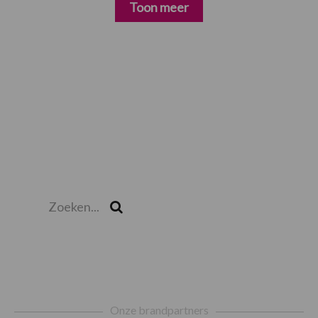
Toon meer
Zoeken...
Zoek
Footer
Onze brandpartners