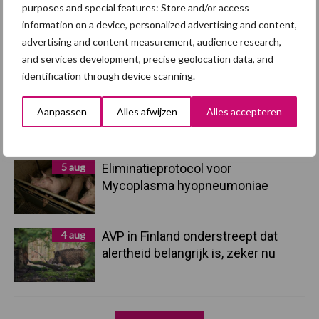
purposes and special features: Store and/or access
7 aug
Grondstoffenmarkt blijft grillig:
information on a device, personalized advertising and content,
droogte en geopolitiek houden
advertising and content measurement, audience research,
handel in de greep
and services development, precise geolocation data, and
identification through device scanning.
5 aug
“Vraag naar praktische
Aanpassen
hygieneoplossingen is in Polen
Alles afwijzen
Alles accepteren
groter dan ooit”
5 aug
Eliminatieprotocol voor
Mycoplasma hyopneumoniae
4 aug
AVP in Finland onderstreept dat
alertheid belangrijk is, zeker nu