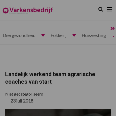
Spring
Door
Spring
Spring
naar
naar
naar
naar
Zoeken...
Zoek
Varkensbedrijf.nl
de
de
de
de
hoofdnavigatie
hoofd
eerste
voettekst
inhoud
sidebar
Diergezondheid
Fokkerij
Huisvesting
Landelijk werkend team agrarische
coaches van start
Niet gecategoriseerd
23 juli 2018