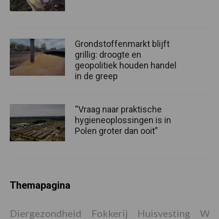
Grondstoffenmarkt blijft
grillig: droogte en
geopolitiek houden handel
in de greep
“Vraag naar praktische
hygieneoplossingen is in
Polen groter dan ooit”
Themapagina
Diergezondheid
Fokkerij
Huisvesting
Wet