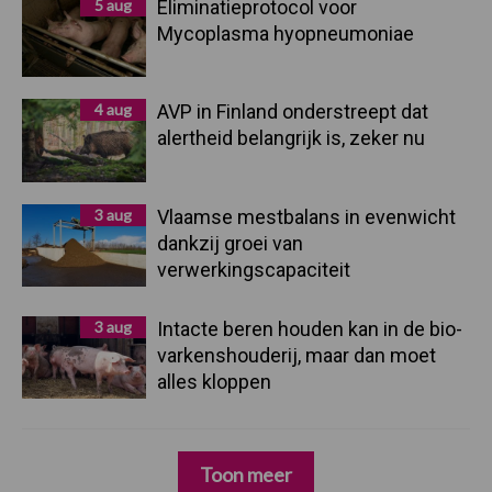
5 aug
Eliminatieprotocol voor
Mycoplasma hyopneumoniae
4 aug
AVP in Finland onderstreept dat
alertheid belangrijk is, zeker nu
3 aug
Vlaamse mestbalans in evenwicht
dankzij groei van
verwerkingscapaciteit
3 aug
Intacte beren houden kan in de bio-
varkenshouderij, maar dan moet
alles kloppen
Toon meer