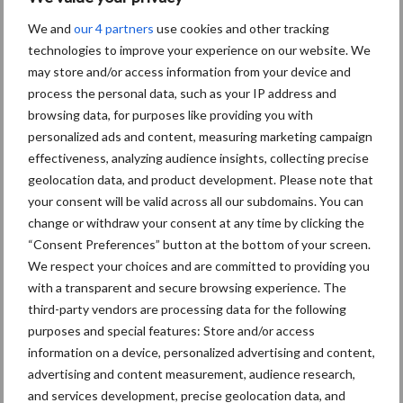
e
We and
our 4 partners
use cookies and other tracking
technologies to improve your experience on our website. We
may store and/or access information from your device and
AVP in Finland onderstreept
process the personal data, such as your IP address and
dat alertheid belangrijk is,
browsing data, for purposes like providing you with
zeker nu
personalized ads and content, measuring marketing campaign
effectiveness, analyzing audience insights, collecting precise
geolocation data, and product development. Please note that
your consent will be valid across all our subdomains. You can
Diergezondheid
Fokkerij
Huisvesting
Wet
change or withdraw your consent at any time by clicking the
“Consent Preferences” button at the bottom of your screen.
We respect your choices and are committed to providing you
with a transparent and secure browsing experience. The
third-party vendors are processing data for the following
Afrikaanse
Brachyspira
purposes and special features: Store and/or access
varkenspest
information on a device, personalized advertising and content,
advertising and content measurement, audience research,
and services development, precise geolocation data, and