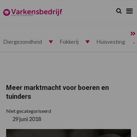
Spring
Door
Spring
Spring
naar
naar
naar
naar
Zoeken...
Zoek
Varkensbedrijf.nl
de
de
de
de
hoofdnavigatie
hoofd
eerste
voettekst
inhoud
sidebar
Diergezondheid
Fokkerij
Huisvesting
Meer marktmacht voor boeren en
tuinders
Niet gecategoriseerd
29 juni 2018