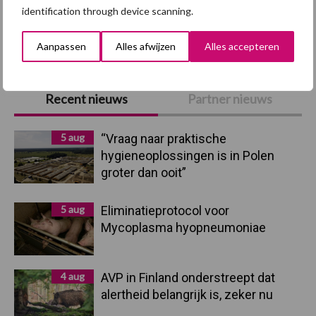
identification through device scanning.
Toon meer
Aanpassen
Alles afwijzen
Alles accepteren
Primaire
Recent nieuws
Partner nieuws
Sidebar
5 aug
“Vraag naar praktische
hygieneoplossingen is in Polen
groter dan ooit”
5 aug
Eliminatieprotocol voor
Mycoplasma hyopneumoniae
4 aug
AVP in Finland onderstreept dat
alertheid belangrijk is, zeker nu