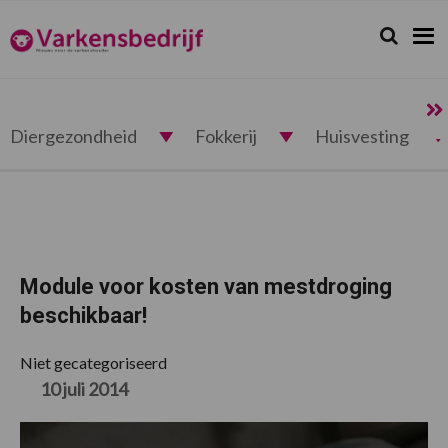
Spring
Door
Spring
Spring
naar
naar
naar
naar
Zoeken...
Zoek
Varkensbedrijf.nl
de
de
de
de
hoofdnavigatie
hoofd
eerste
voettekst
inhoud
sidebar
Diergezondheid
Fokkerij
Huisvesting
Module voor kosten van mestdroging
beschikbaar!
Niet gecategoriseerd
10 juli 2014