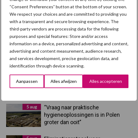
“Consent Preferences” button at the bottom of your screen.
We respect your choices and are committed to providing you
with a transparent and secure browsing experience. The
Primaire
Recent nieuws
Partner nieuws
third-party vendors are processing data for the following
Sidebar
purposes and special features: Store and/or access
information on a device, personalized advertising and content,
7 aug
Britse varkenssector vreest
advertising and content measurement, audience research,
afzetcrisis in het najaar
and services development, precise geolocation data, and
identification through device scanning.
7 aug
Grondstoffenmarkt blijft grillig:
Aanpassen
Alles afwijzen
Alles accepteren
droogte en geopolitiek houden
handel in de greep
5 aug
“Vraag naar praktische
hygieneoplossingen is in Polen
groter dan ooit”