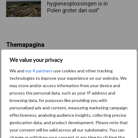
hygieneoplossingen is in
Polen groter dan ooit”
Themapagina
We value your privacy
Diergezondheid
Fokkerij
Huisvesting
Wet
We and
our 4 partners
use cookies and other tracking
technologies to improve your experience on our website. We
may store and/or access information from your device and
process the personal data, such as your IP address and
Afrikaanse
Brachyspira
browsing data, for purposes like providing you with
varkenspest
personalized ads and content, measuring marketing campaign
effectiveness, analyzing audience insights, collecting precise
geolocation data, and product development. Please note that
your consent will be valid across all our subdomains. You can
Toon meer
change or withdraw your consent at any time by clicking the