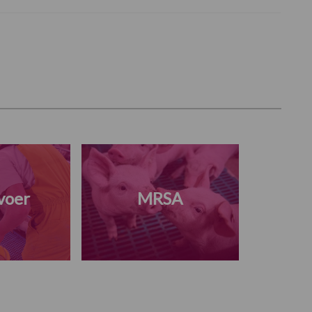
voer
MRSA