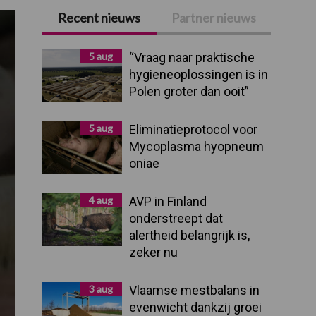
Recent nieuws
Partner nieuws
Primaire
Sidebar
5 aug
“Vraag naar praktische
hygieneoplossingen is in
Polen groter dan ooit”
5 aug
Eliminatieprotocol voor
Mycoplasma hyopneum
oniae
4 aug
AVP in Finland
onderstreept dat
alertheid belangrijk is,
zeker nu
3 aug
Vlaamse mestbalans in
evenwicht dankzij groei