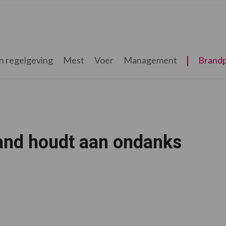
n regelgeving
Mest
Voer
Management
Brandp
land houdt aan ondanks