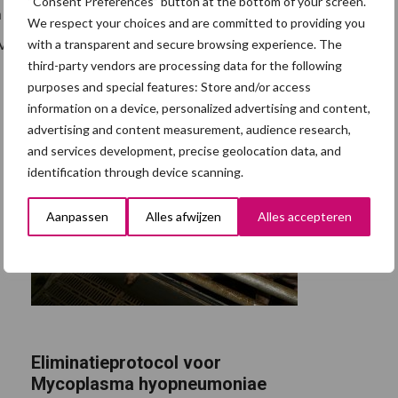
“Consent Preferences” button at the bottom of your screen.
n buitje voor de stof, maar meer ook niet want de
We respect your choices and are committed to providing you
 verdampen als zo'n 5 milimeter water per dag.
with a transparent and secure browsing experience. The
third-party vendors are processing data for the following
purposes and special features: Store and/or access
information on a device, personalized advertising and content,
advertising and content measurement, audience research,
and services development, precise geolocation data, and
identification through device scanning.
Aanpassen
Alles afwijzen
Alles accepteren
Eliminatieprotocol voor
Mycoplasma hyopneumoniae