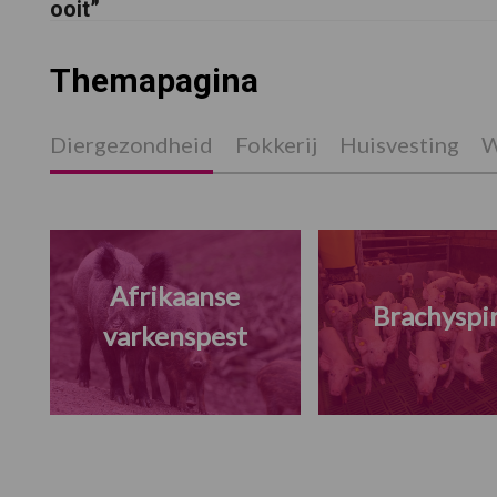
ooit”
Themapagina
Diergezondheid
Fokkerij
Huisvesting
W
Afrikaanse
Brachyspi
varkenspest