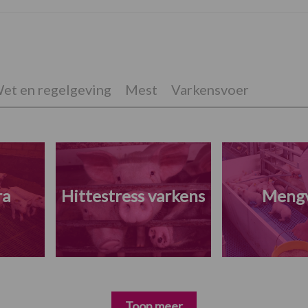
et en regelgeving
Mest
Varkensvoer
ra
Hittestress varkens
Meng
Toon meer