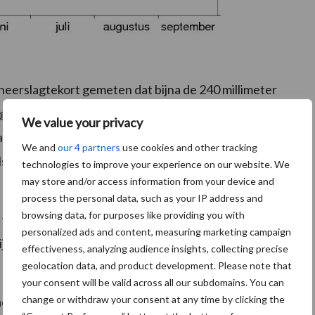
neerslagtekort gemeten dat bijna de 240 millimeter
oger, toen was eind augustus sprake van een
We value your privacy
agtekort is het verschil tussen verdamping en de
We and
our 4 partners
use cookies and other tracking
ls meer water verdampt dan er neerslag valt, is sprake
technologies to improve your experience on our website. We
may store and/or access information from your device and
process the personal data, such as your IP address and
browsing data, for purposes like providing you with
n van Het Algemeen Dagblad (AD) dat door de droogte
personalized ads and content, measuring marketing campaign
ijn terug te zien in de bodem.
Klik hier om de video te
effectiveness, analyzing audience insights, collecting precise
geolocation data, and product development. Please note that
your consent will be valid across all our subdomains. You can
change or withdraw your consent at any time by clicking the
ad regen over het land trekt vandaag maar dat er