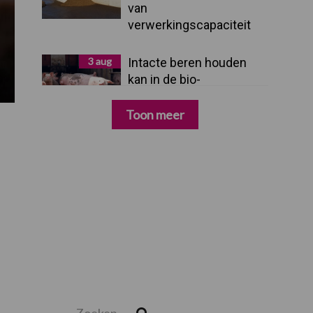
van
verwerkingscapaciteit
3 aug
Intacte beren houden
kan in de bio-
varkenshouderij, maar
dan moet alles kloppen
Toon meer
Zoeken...
Zoek