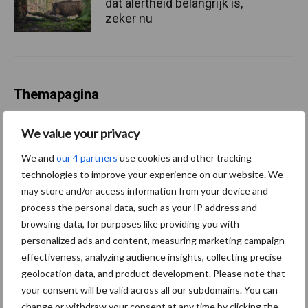
dat alertheid belangrijk is,
zeker nu
Themapagina
Diergezondheid
Fokkerij
Huisvesting
Wet
We value your privacy
We and
our 4 partners
use cookies and other tracking
technologies to improve your experience on our website. We
may store and/or access information from your device and
Afrikaanse
process the personal data, such as your IP address and
Brachyspira
browsing data, for purposes like providing you with
varkenspest
personalized ads and content, measuring marketing campaign
effectiveness, analyzing audience insights, collecting precise
geolocation data, and product development. Please note that
your consent will be valid across all our subdomains. You can
Toon meer
change or withdraw your consent at any time by clicking the