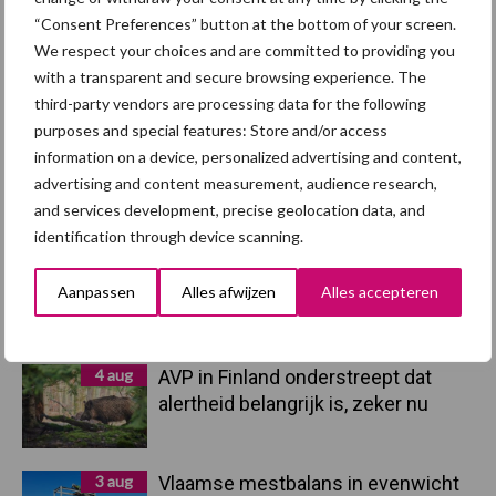
“Consent Preferences” button at the bottom of your screen.
We respect your choices and are committed to providing you
with a transparent and secure browsing experience. The
Primaire
Recent nieuws
Partner nieuws
third-party vendors are processing data for the following
Sidebar
purposes and special features: Store and/or access
information on a device, personalized advertising and content,
5 aug
“Vraag naar praktische
advertising and content measurement, audience research,
hygieneoplossingen is in Polen
and services development, precise geolocation data, and
groter dan ooit”
identification through device scanning.
5 aug
Eliminatieprotocol voor
Aanpassen
Alles afwijzen
Alles accepteren
Mycoplasma hyopneumoniae
4 aug
AVP in Finland onderstreept dat
alertheid belangrijk is, zeker nu
3 aug
Vlaamse mestbalans in evenwicht