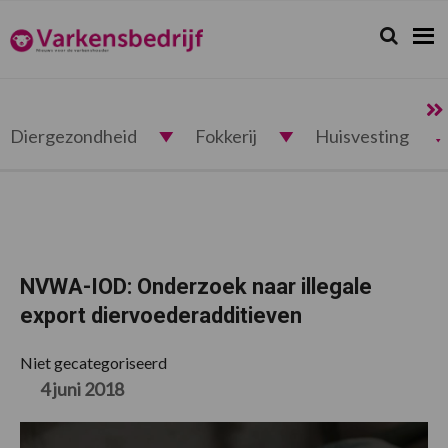
Spring
Door
Spring
Spring
naar
naar
naar
naar
Zoeken...
Zoek
Varkensbedrijf.nl
de
de
de
de
hoofdnavigatie
hoofd
eerste
voettekst
inhoud
sidebar
Diergezondheid
Fokkerij
Huisvesting
NVWA-IOD: Onderzoek naar illegale
export diervoederadditieven
Niet gecategoriseerd
4 juni 2018