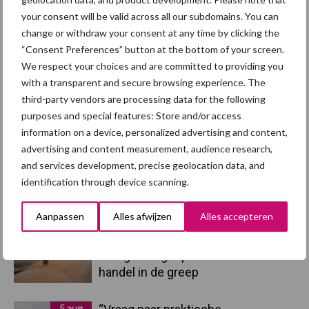
your consent will be valid across all our subdomains. You can
change or withdraw your consent at any time by clicking the
“Consent Preferences” button at the bottom of your screen.
We respect your choices and are committed to providing you
Toon meer
with a transparent and secure browsing experience. The
third-party vendors are processing data for the following
purposes and special features: Store and/or access
Primaire
information on a device, personalized advertising and content,
Recent nieuws
Partner nieuws
advertising and content measurement, audience research,
Sidebar
and services development, precise geolocation data, and
7 aug
Britse varkenssector vreest
identification through device scanning.
afzetcrisis in het najaar
Aanpassen
Alles afwijzen
Alles accepteren
7 aug
Grondstoffenmarkt blijft grillig:
droogte en geopolitiek houden
handel in de greep
5 aug