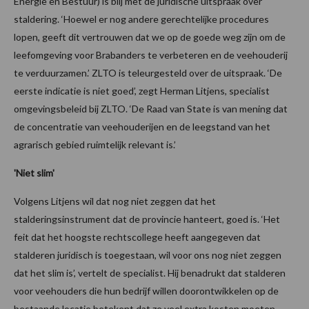
Energie en Bestuur) is blij met de juridische uitspraak over
staldering. ‘Hoewel er nog andere gerechtelijke procedures
lopen, geeft dit vertrouwen dat we op de goede weg zijn om de
leefomgeving voor Brabanders te verbeteren en de veehouderij
te verduurzamen.’ ZLTO is teleurgesteld over de uitspraak. ‘De
eerste indicatie is niet goed’, zegt Herman Litjens, specialist
omgevingsbeleid bij ZLTO. ‘De Raad van State is van mening dat
de concentratie van veehouderijen en de leegstand van het
agrarisch gebied ruimtelijk relevant is.’
'Niet slim'
Volgens Litjens wil dat nog niet zeggen dat het
stalderingsinstrument dat de provincie hanteert, goed is. ‘Het
feit dat het hoogste rechtscollege heeft aangegeven dat
stalderen juridisch is toegestaan, wil voor ons nog niet zeggen
dat het slim is’, vertelt de specialist. Hij benadrukt dat stalderen
voor veehouders die hun bedrijf willen doorontwikkelen op de
bestaande locatie betekent dat ze veel extra kosten moeten