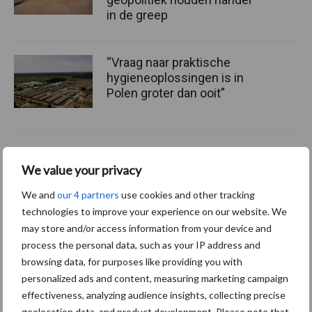
in de greep
“Vraag naar praktische
hygieneoplossingen is in
Polen groter dan ooit”
Themapagina
We value your privacy
We and
our 4 partners
use cookies and other tracking
Diergezondheid
Fokkerij
Huisvesting
Wet
technologies to improve your experience on our website. We
may store and/or access information from your device and
process the personal data, such as your IP address and
browsing data, for purposes like providing you with
personalized ads and content, measuring marketing campaign
Afrikaanse
Brachyspira
effectiveness, analyzing audience insights, collecting precise
varkenspest
geolocation data, and product development. Please note that