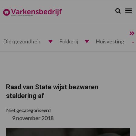
Spring
Door
Spring
Spring
naar
naar
naar
naar
Zoeken...
Zoek
Varkensbedrijf.nl
de
de
de
de
hoofdnavigatie
hoofd
eerste
voettekst
inhoud
sidebar
Diergezondheid
Fokkerij
Huisvesting
Raad van State wijst bezwaren
staldering af
Niet gecategoriseerd
9 november 2018