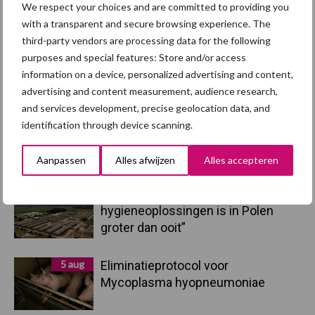
Primaire
We respect your choices and are committed to providing you
Recent nieuws
Partner nieuws
with a transparent and secure browsing experience. The
Sidebar
third-party vendors are processing data for the following
7 aug
Britse varkenssector vreest
purposes and special features: Store and/or access
afzetcrisis in het najaar
information on a device, personalized advertising and content,
advertising and content measurement, audience research,
and services development, precise geolocation data, and
7 aug
Grondstoffenmarkt blijft grillig:
identification through device scanning.
droogte en geopolitiek houden
handel in de greep
Aanpassen
Alles afwijzen
Alles accepteren
5 aug
“Vraag naar praktische
hygieneoplossingen is in Polen
groter dan ooit”
5 aug
Eliminatieprotocol voor
Mycoplasma hyopneumoniae