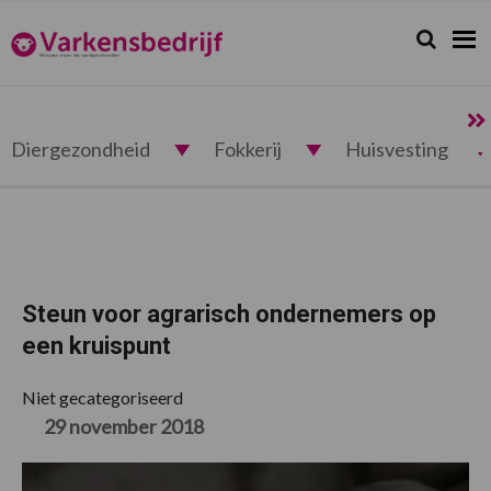
Spring
Door
Spring
Spring
naar
naar
naar
naar
Zoeken...
Zoek
Varkensbedrijf.nl
de
de
de
de
hoofdnavigatie
hoofd
eerste
voettekst
inhoud
sidebar
Diergezondheid
Fokkerij
Huisvesting
Steun voor agrarisch ondernemers op
een kruispunt
Niet gecategoriseerd
29 november 2018