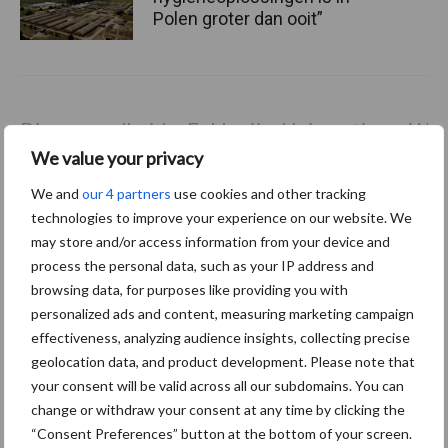
Polen groter dan ooit”
Diergezondheid
Fokkerij
Huisvesting
Wet
We value your privacy
We and
our 4 partners
use cookies and other tracking
technologies to improve your experience on our website. We
Afrikaanse
may store and/or access information from your device and
Brachyspira
varkenspest
process the personal data, such as your IP address and
browsing data, for purposes like providing you with
personalized ads and content, measuring marketing campaign
effectiveness, analyzing audience insights, collecting precise
geolocation data, and product development. Please note that
Toon meer
your consent will be valid across all our subdomains. You can
change or withdraw your consent at any time by clicking the
“Consent Preferences” button at the bottom of your screen.