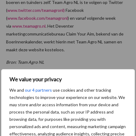
boeren en tuinders zelf.’ Team Agro NL is te volgen op Twitter
(
www.twitter.com/teamagronl)
Facebook
(
www.facebook.com/teamagronl
) en vanaf volgende week
via
www.teamagro.nl
. Het Deventer
marketingcommunicatiebureau Claim Your Aim, bekend van de
Boerinnenkalender, werkt hierin met Team Agro NL samen en
maakt deze website kosteloos.
Bron: Team Agro NL
Aanbevolen voor jou!
We value your privacy
We and
our 4 partners
use cookies and other tracking
Britse varkenssector vreest
technologies to improve your experience on our website. We
afzetcrisis in het najaar
may store and/or access information from your device and
process the personal data, such as your IP address and
browsing data, for purposes like providing you with
personalized ads and content, measuring marketing campaign
Grondstoffenmarkt blijft
effectiveness, analyzing audience insights, collecting precise