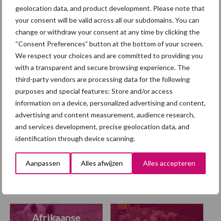
grillig: droogte en
geolocation data, and product development. Please note that
geopolitiek houden handel
your consent will be valid across all our subdomains. You can
in de greep
change or withdraw your consent at any time by clicking the
“Consent Preferences” button at the bottom of your screen.
We respect your choices and are committed to providing you
“Vraag naar praktische
with a transparent and secure browsing experience. The
hygieneoplossingen is in
third-party vendors are processing data for the following
Polen groter dan ooit”
purposes and special features: Store and/or access
information on a device, personalized advertising and content,
advertising and content measurement, audience research,
and services development, precise geolocation data, and
Themapagina
identification through device scanning.
Aanpassen
Alles afwijzen
Alles accepteren
Diergezondheid
Fokkerij
Huisvesting
Wet
Afrikaanse