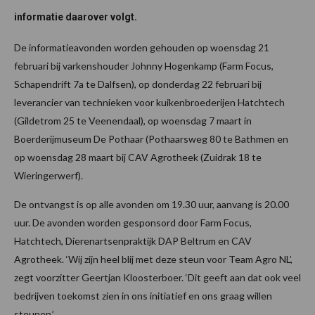
informatie daarover volgt.
De informatieavonden worden gehouden op woensdag 21
februari bij varkenshouder Johnny Hogenkamp (Farm Focus,
Schapendrift 7a te Dalfsen), op donderdag 22 februari bij
leverancier van technieken voor kuikenbroederijen Hatchtech
(Gildetrom 25 te Veenendaal), op woensdag 7 maart in
Boerderijmuseum De Pothaar (Pothaarsweg 80 te Bathmen en
op woensdag 28 maart bij CAV Agrotheek (Zuidrak 18 te
Wieringerwerf).
De ontvangst is op alle avonden om 19.30 uur, aanvang is 20.00
uur. De avonden worden gesponsord door Farm Focus,
Hatchtech, Dierenartsenpraktijk DAP Beltrum en CAV
Agrotheek. ‘Wij zijn heel blij met deze steun voor Team Agro NL’,
zegt voorzitter Geertjan Kloosterboer. ‘Dit geeft aan dat ook veel
bedrijven toekomst zien in ons initiatief en ons graag willen
steunen.’