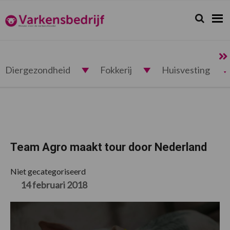
Spring
Door
Spring
Spring
naar
naar
naar
naar
Zoeken...
Zoek
Varkensbedrijf.nl
de
de
de
de
hoofdnavigatie
hoofd
eerste
voettekst
inhoud
sidebar
Diergezondheid
Fokkerij
Huisvesting
Team Agro maakt tour door Nederland
Niet gecategoriseerd
14 februari 2018