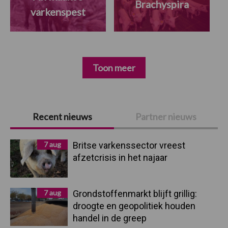
Brachyspira
varkenspest
Toon meer
Primaire
Recent nieuws
Partner nieuws
Sidebar
7 aug
Britse varkenssector vreest
afzetcrisis in het najaar
7 aug
Grondstoffenmarkt blijft grillig:
droogte en geopolitiek houden
handel in de greep