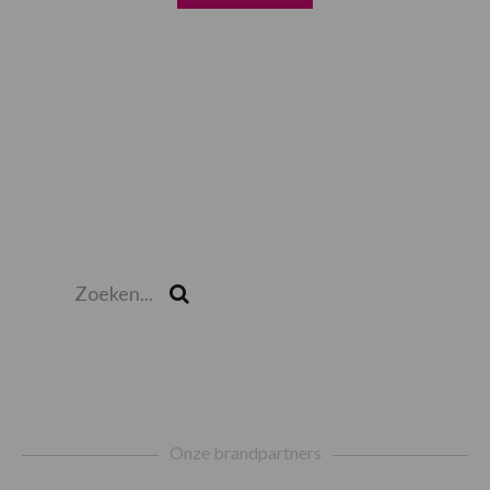
Zoeken...
Zoek
Footer
Onze brandpartners