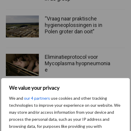
“Vraag naar praktische
hygieneoplossingen is in
Polen groter dan ooit”
Eliminatieprotocol voor
Mycoplasma hyopneumonia
e
We value your privacy
We and
our 4 partners
use cookies and other tracking
Themapagina
technologies to improve your experience on our website. We
may store and/or access information from your device and
Diergezondheid
Fokkerij
Huisvesting
Wet
process the personal data, such as your IP address and
browsing data, for purposes like providing you with