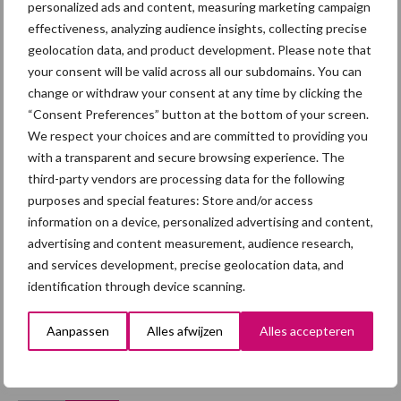
personalized ads and content, measuring marketing campaign
effectiveness, analyzing audience insights, collecting precise
geolocation data, and product development. Please note that
Afrikaanse
Brachyspira
your consent will be valid across all our subdomains. You can
varkenspest
change or withdraw your consent at any time by clicking the
“Consent Preferences” button at the bottom of your screen.
We respect your choices and are committed to providing you
with a transparent and secure browsing experience. The
third-party vendors are processing data for the following
Toon meer
purposes and special features: Store and/or access
information on a device, personalized advertising and content,
advertising and content measurement, audience research,
Primaire
and services development, precise geolocation data, and
Recent nieuws
Partner nieuws
identification through device scanning.
Sidebar
7 aug
Grondstoffenmarkt blijft grillig:
Aanpassen
Alles afwijzen
Alles accepteren
droogte en geopolitiek houden
handel in de greep