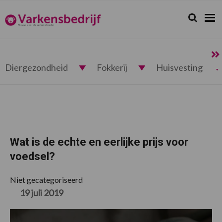
Spring
Door
Spring
Spring
naar
naar
naar
naar
Zoeken...
Zoek
Varkensbedrijf.nl
de
de
de
de
hoofdnavigatie
hoofd
eerste
voettekst
inhoud
sidebar
Diergezondheid
Fokkerij
Huisvesting
Wat is de echte en eerlijke prijs voor
voedsel?
Niet gecategoriseerd
19 juli 2019