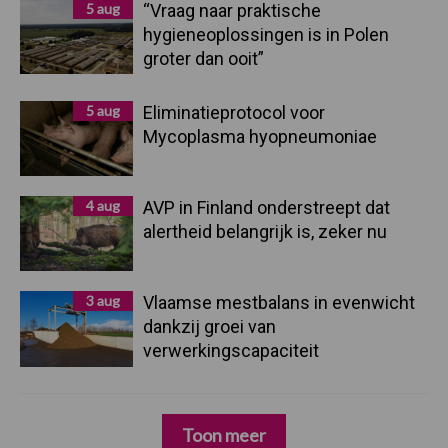
5 aug
“Vraag naar praktische
hygieneoplossingen is in Polen
groter dan ooit”
5 aug
Eliminatieprotocol voor
Mycoplasma hyopneumoniae
4 aug
AVP in Finland onderstreept dat
alertheid belangrijk is, zeker nu
3 aug
Vlaamse mestbalans in evenwicht
dankzij groei van
verwerkingscapaciteit
Toon meer