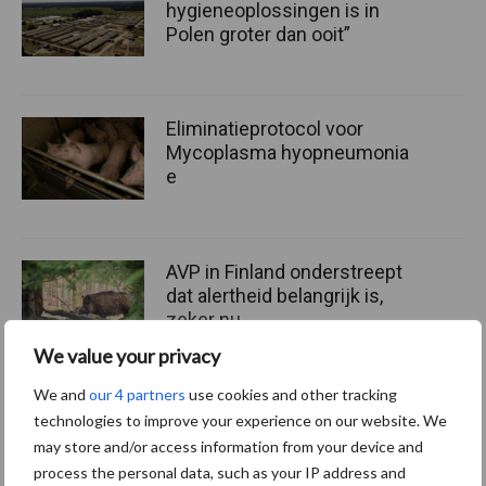
hygieneoplossingen is in
Polen groter dan ooit”
Eliminatieprotocol voor
Mycoplasma hyopneumonia
e
AVP in Finland onderstreept
dat alertheid belangrijk is,
zeker nu
We value your privacy
We and
our 4 partners
use cookies and other tracking
technologies to improve your experience on our website. We
Themapagina
may store and/or access information from your device and
process the personal data, such as your IP address and