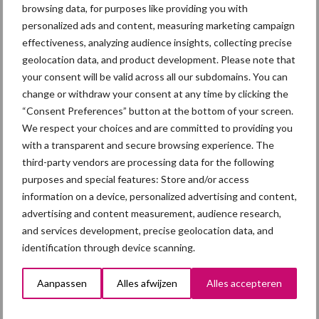
Diergezondheid
Fokkerij
Huisvesting
Wet
browsing data, for purposes like providing you with
personalized ads and content, measuring marketing campaign
effectiveness, analyzing audience insights, collecting precise
geolocation data, and product development. Please note that
your consent will be valid across all our subdomains. You can
Afrikaanse
Brachyspira
change or withdraw your consent at any time by clicking the
varkenspest
“Consent Preferences” button at the bottom of your screen.
We respect your choices and are committed to providing you
with a transparent and secure browsing experience. The
third-party vendors are processing data for the following
purposes and special features: Store and/or access
Toon meer
information on a device, personalized advertising and content,
advertising and content measurement, audience research,
and services development, precise geolocation data, and
Primaire
identification through device scanning.
Recent nieuws
Partner nieuws
Sidebar
Aanpassen
Alles afwijzen
Alles accepteren
5 aug
“Vraag naar praktische
hygieneoplossingen is in Polen