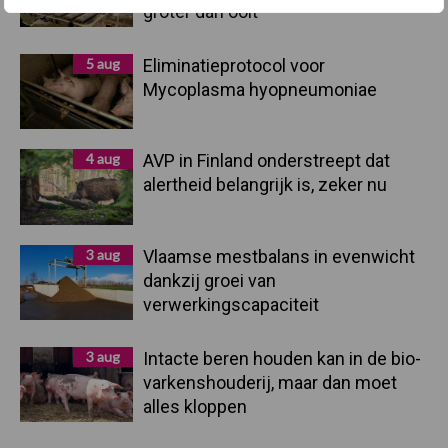
groter dan ooit”
5 aug
Eliminatieprotocol voor
Mycoplasma hyopneumoniae
4 aug
AVP in Finland onderstreept dat
alertheid belangrijk is, zeker nu
3 aug
Vlaamse mestbalans in evenwicht
dankzij groei van
verwerkingscapaciteit
3 aug
Intacte beren houden kan in de bio-
varkenshouderij, maar dan moet
alles kloppen