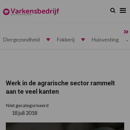
Spring
Door
Spring
Spring
naar
naar
naar
naar
Zoeken...
Zoek
Varkensbedrijf.nl
de
de
de
de
hoofdnavigatie
hoofd
eerste
voettekst
inhoud
sidebar
Diergezondheid
Fokkerij
Huisvesting
Werk in de agrarische sector rammelt
aan te veel kanten
Niet gecategoriseerd
18 juli 2018