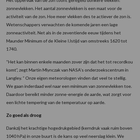
Het oppervlak van de zon toont geregeld donkere vlekken:
zonnevlekken. Het aantal zonnevlekken is een maat voor de
activiteit van de zon. Hoe meer vlekken des te actiever de zon is.
Wetenschappers verwachten de komende jaren een lage
zonneactiviteit. Net als in de zeventiende eeuw tijdens het
Maunder Minimum of de Kleine IJstijd van omstreeks 1620 tot
1740.
“Het kan binnen enkele maanden zover zijn dat het tot recordkou
komt”, zegt Martin Mlynczak van NASA’s onderzoekscentrum in
Langley. ” Onze eigen meteorologen vinden dat veel te stellig.
We gaan inderdaad wel naar een minimum van zonnevlekken toe.
Daardoor bereikt minder zonne-energie de aarde, wat zorgt voor
een lichte tempering van de temperatuur op aarde.
Zo goed als droog
Dankzij het krachtige hogedrukgebied (kerndruk vaak ruim boven
1040 hPa) in onze buurt is de kans op veel neerslag klein. We