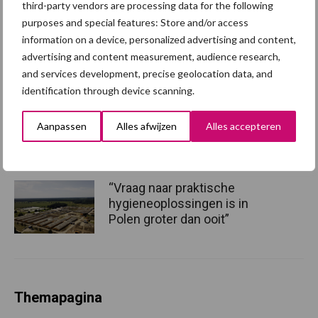
third-party vendors are processing data for the following
afzetcrisis in het najaar
purposes and special features: Store and/or access
information on a device, personalized advertising and content,
advertising and content measurement, audience research,
and services development, precise geolocation data, and
identification through device scanning.
Grondstoffenmarkt blijft
grillig: droogte en
geopolitiek houden handel
Aanpassen
Alles afwijzen
Alles accepteren
in de greep
“Vraag naar praktische
hygieneoplossingen is in
Polen groter dan ooit”
Themapagina