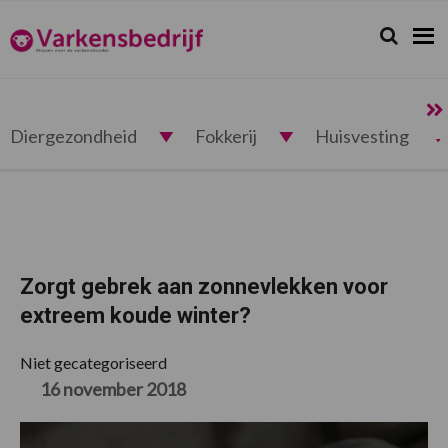
Spring
Door
Spring
Spring
naar
naar
naar
naar
Zoeken...
Zoek
Varkensbedrijf.nl
de
de
de
de
hoofdnavigatie
hoofd
eerste
voettekst
inhoud
sidebar
Diergezondheid
Fokkerij
Huisvesting
Zorgt gebrek aan zonnevlekken voor
extreem koude winter?
Niet gecategoriseerd
16 november 2018