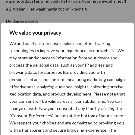
gure noordoostenwind voelt het kil aan. Voor het gevoel is het 1
à 2 graden. Het waait matig tot vrij krachtig.
De dagen daarna
De dagen daarna weet nog koudere lucht ons land te vinden. Met
We value your privacy
maxima van 2-4 graden is het veel kouder dan de gebruikelijke 7-8
We and
our 4 partners
use cookies and other tracking
graden. Het weerbeeld bestaat uit wolkenvelden en zonnige
technologies to improve your experience on our website. We
momenten. Op de Wadden is kans op een bui met hagel en
may store and/or access information from your device and
smeltende sneeuw. In de nachten kan het afkoelen naar -2 tot -4
process the personal data, such as your IP address and
graden. Woensdag en met name donderdag kan ook elders in het
browsing data, for purposes like providing you with
land neerslag in de vorm van smeltende sneeuw vallen. Volgend
personalized ads and content, measuring marketing campaign
weekend neemt de neerslagkans af. Het blijft voorlopig koud met
effectiveness, analyzing audience insights, collecting precise
maxima van 2-5 graden.
geolocation data, and product development. Please note that
your consent will be valid across all our subdomains. You can
Bron:
Weer
online
,
Weerplaza
, 16-11-2018
change or withdraw your consent at any time by clicking the
Aanbevolen voor jou!
“Consent Preferences” button at the bottom of your screen.
We respect your choices and are committed to providing you
with a transparent and secure browsing experience. The
Britse varkenssector vreest