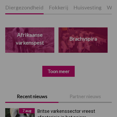
Diergezondheid
Fokkerij
Huisvesting
Wet
Afrikaanse
Brachyspira
varkenspest
Toon meer
Primaire
Recent nieuws
Partner nieuws
Sidebar
7 aug
Britse varkenssector vreest