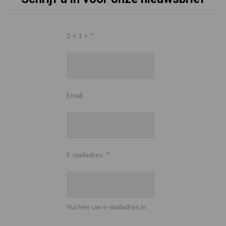
2 + 1 =
*
Email
E-mailadres
*
Vul hier uw e-mailadres in