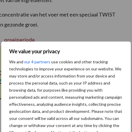
eit van de ingrediënten.
 concentratie van het voer met een speciaal TWIST
 en gezonde groei.
We value your privacy
We and
our 4 partners
use cookies and other tracking
technologies to improve your experience on our website. We
may store and/or access information from your device and
process the personal data, such as your IP address and
browsing data, for purposes like providing you with
personalized ads and content, measuring marketing campaign
effectiveness, analyzing audience insights, collecting precise
geolocation data, and product development. Please note that
your consent will be valid across all our subdomains. You can
change or withdraw your consent at any time by clicking the
 A ➜ C