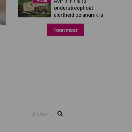
4 aug
AVP in Finland
onderstreept dat
alertheid belangrijk is,
zeker nu
Toon meer
Zoeken...
Zoek