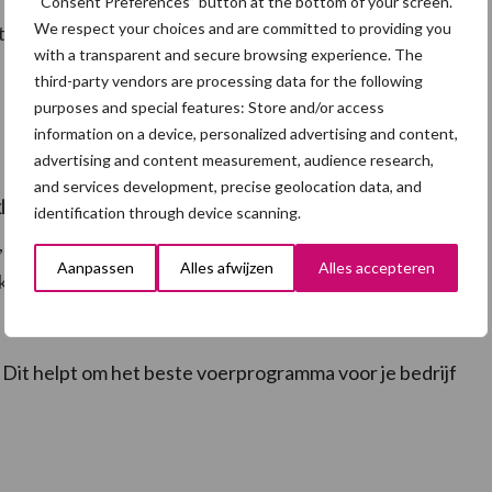
“Consent Preferences” button at the bottom of your screen.
We respect your choices and are committed to providing you
- & groeifase: A ➜ C
with a transparent and secure browsing experience. The
third-party vendors are processing data for the following
purposes and special features: Store and/or access
information on a device, personalized advertising and content,
advertising and content measurement, audience research,
and services development, precise geolocation data, and
ist
identification through device scanning.
, zodat we kunnen zien wat goed gaat en wat beter
Aanpassen
Alles afwijzen
Alles accepteren
ist, een online tool van dsm-firmenich.
 Dit helpt om het beste voerprogramma voor je bedrijf