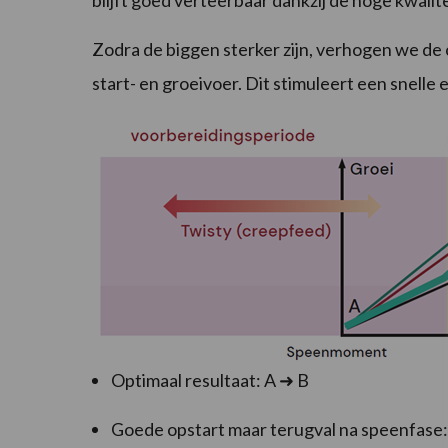
blijft goed verteerbaar dankzij de hoge kwalit
Zodra de biggen sterker zijn, verhogen we de
start- en groeivoer. Dit stimuleert een snelle
Optimaal resultaat: A ➜ B
Goede opstart maar terugval na speenfase: