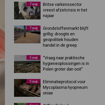
Sidebar
7 aug
Britse varkenssector
vreest afzetcrisis in het
najaar
7 aug
Grondstoffenmarkt blijft
grillig: droogte en
geopolitiek houden
handel in de greep
5 aug
“Vraag naar praktische
hygieneoplossingen is in
Polen groter dan ooit”
5 aug
Eliminatieprotocol voor
Mycoplasma hyopneum
oniae