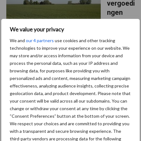
vergoedi
ngen
eco-
We value your privacy
regeling
op peil,
We and
our 4 partners
use cookies and other tracking
basisinkomenssteun verlaagd
technologies to improve your experience on our website. We
may store and/or access information from your device and
process the personal data, such as your IP address and
Minister Wiersma heeft een brief aan de Tweede
browsing data, for purposes like providing you with
Kamer gestuurd over de GLB-tarieven in de periode 2025 t/m
personalized ads and content, measuring marketing campaign
2027. Om vergoedingen voor de eco-regeling op peil te kunnen
effectiveness, analyzing audience insights, collecting precise
houden, worden dit jaar middelen van de basisinkomenssteun ...
geolocation data, and product development. Please note that
Lees meer
your consent will be valid across all our subdomains. You can
change or withdraw your consent at any time by clicking the
“Consent Preferences” button at the bottom of your screen.
19 februari 2025
€ 7,49
We respect your choices and are committed to providing you
miljoen
with a transparent and secure browsing experience. The
voor
third-party vendors are processing data for the following