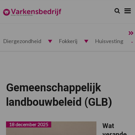
Spring
Door
Spring
naar
naar
naar
Zoeken...
Zoek
Varkensbedrijf.nl
de
de
de
hoofdnavigatie
hoofd
voettekst
inhoud
Diergezondheid
Fokkerij
Huisvesting
Gemeenschappelijk
landbouwbeleid (GLB)
18 december 2025
Wat
verande