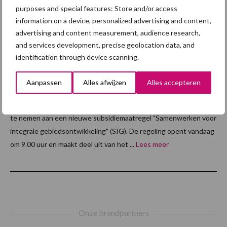
samenw
purposes and special features: Store and/or access
erken
information on a device, personalized advertising and content,
advertising and content measurement, audience research,
aan
and services development, precise geolocation data, and
integral
identification through device scanning.
e
gebiedsontwikkeling
Aanpassen
Alles afwijzen
Alles accepteren
Flevolandse boeren krijgen vanaf februari 2025 de kans om deel
te nemen aan een nieuwe subsidiemaatregel "Samenwerken voor
integrale gebiedsontwikkeling" (SIG). De regeling opent vandaag
om 9.00 uur en maakt deel uit van het ...
Lees meer
Footer
Onze brandpartners