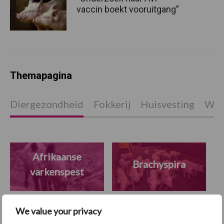
vaccin boekt vooruitgang”
Themapagina
Diergezondheid
Fokkerij
Huisvesting
Wet
Afrikaanse
Brachyspira
varkenspest
We value your privacy