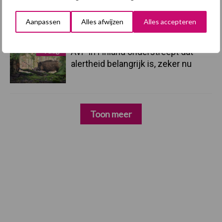
5 aug
Eliminatieprotocol voor
Mycoplasma hyopneumoniae
Aanpassen
Alles afwijzen
Alles accepteren
4 aug
AVP in Finland onderstreept dat
alertheid belangrijk is, zeker nu
Toon meer