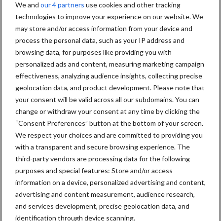
Toon meer
We and
our 4 partners
use cookies and other tracking
technologies to improve your experience on our website. We
may store and/or access information from your device and
process the personal data, such as your IP address and
Primaire
Recent nieuws
Partner nieuws
browsing data, for purposes like providing you with
Sidebar
personalized ads and content, measuring marketing campaign
effectiveness, analyzing audience insights, collecting precise
7 aug
Britse varkenssector vreest
geolocation data, and product development. Please note that
afzetcrisis in het najaar
your consent will be valid across all our subdomains. You can
change or withdraw your consent at any time by clicking the
“Consent Preferences” button at the bottom of your screen.
7 aug
Grondstoffenmarkt blijft grillig:
We respect your choices and are committed to providing you
droogte en geopolitiek houden
with a transparent and secure browsing experience. The
handel in de greep
third-party vendors are processing data for the following
purposes and special features: Store and/or access
5 aug
“Vraag naar praktische
information on a device, personalized advertising and content,
hygieneoplossingen is in Polen
advertising and content measurement, audience research,
groter dan ooit”
and services development, precise geolocation data, and
identification through device scanning.