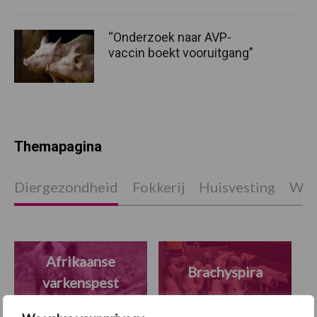
“Onderzoek naar AVP-
vaccin boekt vooruitgang”
Themapagina
Diergezondheid
Fokkerij
Huisvesting
Wet
Afrikaanse
Brachyspira
varkenspest