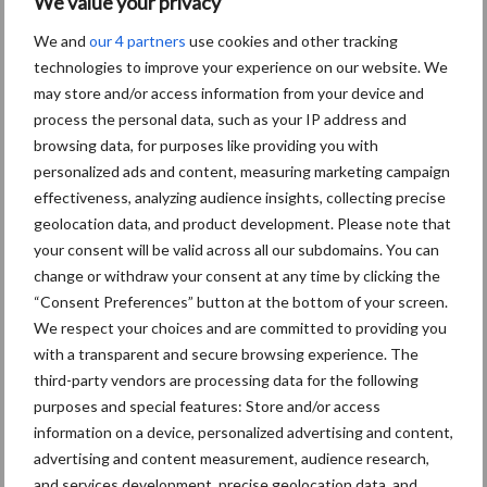
We value your privacy
We and
our 4 partners
use cookies and other tracking
Toon meer
technologies to improve your experience on our website. We
may store and/or access information from your device and
process the personal data, such as your IP address and
browsing data, for purposes like providing you with
Primaire
Recent nieuws
Partner nieuws
personalized ads and content, measuring marketing campaign
Sidebar
effectiveness, analyzing audience insights, collecting precise
geolocation data, and product development. Please note that
7 aug
Britse varkenssector vreest
your consent will be valid across all our subdomains. You can
afzetcrisis in het najaar
change or withdraw your consent at any time by clicking the
“Consent Preferences” button at the bottom of your screen.
We respect your choices and are committed to providing you
7 aug
Grondstoffenmarkt blijft grillig:
with a transparent and secure browsing experience. The
droogte en geopolitiek houden
third-party vendors are processing data for the following
handel in de greep
purposes and special features: Store and/or access
information on a device, personalized advertising and content,
5 aug
“Vraag naar praktische
advertising and content measurement, audience research,
hygieneoplossingen is in Polen
and services development, precise geolocation data, and