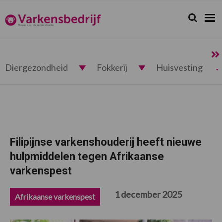
Spring
Door
Spring
Spring
naar
naar
naar
naar
Zoeken...
Zoek
Varkensbedrijf.nl
de
de
de
de
hoofdnavigatie
hoofd
eerste
voettekst
inhoud
sidebar
Diergezondheid
Fokkerij
Huisvesting
Filipijnse varkenshouderij heeft nieuwe
hulpmiddelen tegen Afrikaanse
varkenspest
1 december 2025
Afrikaanse varkenspest