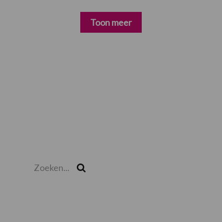
Toon meer
Primaire
Sidebar
Zoeken...
Zoek