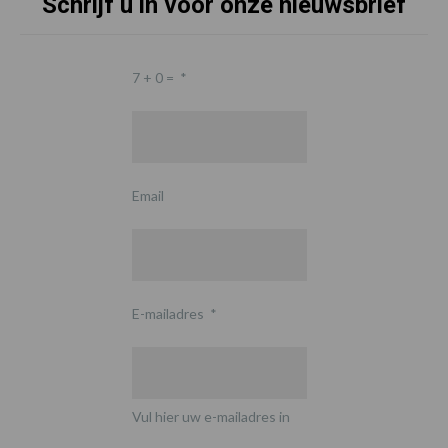
Schrijf u in voor onze nieuwsbrief
7 + 0 =
*
Email
E-mailadres
*
Vul hier uw e-mailadres in