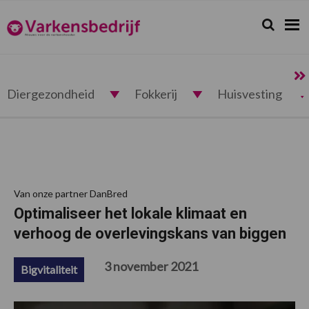
Spring
Door
Spring
Spring
naar
naar
naar
naar
Zoeken...
Zoek
Varkensbedrijf.nl
de
de
de
de
hoofdnavigatie
hoofd
eerste
voettekst
inhoud
sidebar
Diergezondheid
Fokkerij
Huisvesting
Van onze partner DanBred
Optimaliseer het lokale klimaat en
verhoog de overlevingskans van biggen
3 november 2021
Bigvitaliteit