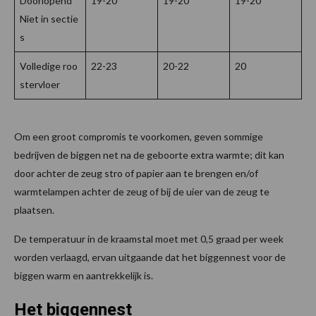
Doorlopend
19-20
19-20
19-20
Niet in sectie
s
Volledige roo
22-23
20-22
20
stervloer
Om een groot compromis te voorkomen, geven sommige
bedrijven de biggen net na de geboorte extra warmte; dit kan
door achter de zeug stro of papier aan te brengen en/of
warmtelampen achter de zeug of bij de uier van de zeug te
plaatsen.
De temperatuur in de kraamstal moet met 0,5 graad per week
worden verlaagd, ervan uitgaande dat het biggennest voor de
biggen warm en aantrekkelijk is.
Het biggennest