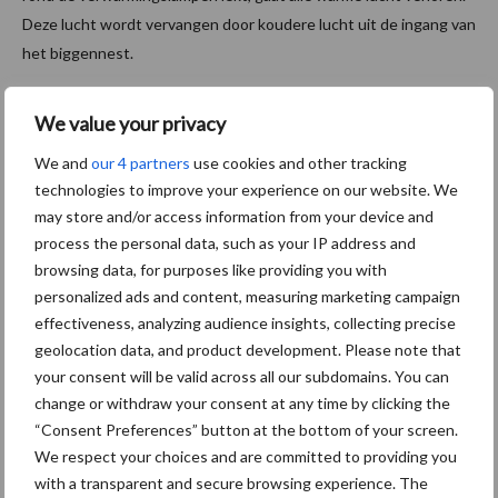
Deze lucht wordt vervangen door koudere lucht uit de ingang van
het biggennest.
Tocht in het biggennest is vervelend voor de biggen – de
We value your privacy
bewegende lucht voelt koud aan en de temperatuur in het
biggennest daalt. Tocht kan eenvoudig worden gevoeld door uw
We and
our 4 partners
use cookies and other tracking
hand in de hoek en de randen van het biggennest te plaatsen. De
technologies to improve your experience on our website. We
tocht in de ingang kan worden ontdekt door in de ingang een
may store and/or access information from your device and
process the personal data, such as your IP address and
aansteker te ontsteken; de kleine vlam zal zich richting het
browsing data, for purposes like providing you with
biggennest buigen als er tocht is.
personalized ads and content, measuring marketing campaign
De vloer
effectiveness, analyzing audience insights, collecting precise
geolocation data, and product development. Please note that
your consent will be valid across all our subdomains. You can
Wanneer u de biggennesten beoordeelt, is het belangrijk de
change or withdraw your consent at any time by clicking the
vloeren te controleren. Biggennesten zonder vloerverwarming
“Consent Preferences” button at the bottom of your screen.
moeten voorzien worden van een warmte-isolerende rubberen
We respect your choices and are committed to providing you
mat. De isolerende werking zorgt ervoor dat de warmte niet door
with a transparent and secure browsing experience. The