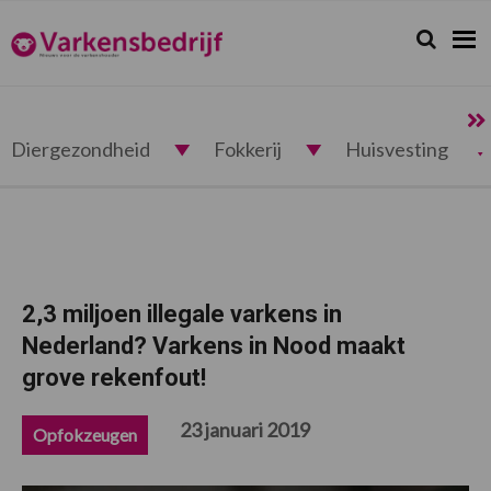
Spring
Door
Spring
Spring
naar
naar
naar
naar
Zoeken...
Zoek
Varkensbedrijf.nl
de
de
de
de
hoofdnavigatie
hoofd
eerste
voettekst
inhoud
sidebar
Diergezondheid
Fokkerij
Huisvesting
2,3 miljoen illegale varkens in
Nederland? Varkens in Nood maakt
grove rekenfout!
23 januari 2019
Opfokzeugen