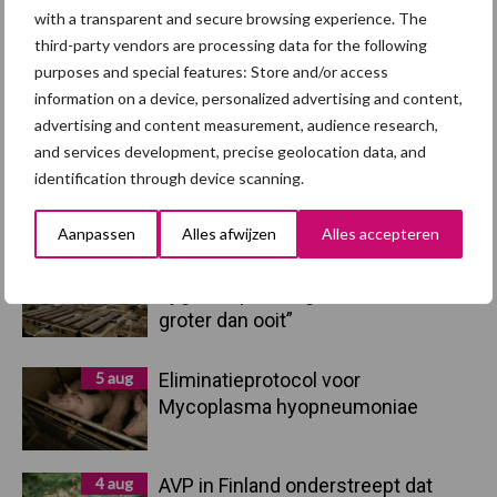
Sidebar
with a transparent and secure browsing experience. The
third-party vendors are processing data for the following
7 aug
Britse varkenssector vreest
purposes and special features: Store and/or access
afzetcrisis in het najaar
information on a device, personalized advertising and content,
advertising and content measurement, audience research,
and services development, precise geolocation data, and
7 aug
Grondstoffenmarkt blijft grillig:
identification through device scanning.
droogte en geopolitiek houden
handel in de greep
Aanpassen
Alles afwijzen
Alles accepteren
5 aug
“Vraag naar praktische
hygieneoplossingen is in Polen
groter dan ooit”
5 aug
Eliminatieprotocol voor
Mycoplasma hyopneumoniae
4 aug
AVP in Finland onderstreept dat