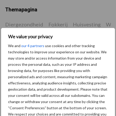
Themapagina
Diergezondheid
Fokkerij
Huisvesting
Wet
We value your privacy
We and
our 4 partners
use cookies and other tracking
technologies to improve your experience on our website. We
Beren
Bigvitaliteit
may store and/or access information from your device and
process the personal data, such as your IP address and
browsing data, for purposes like providing you with
personalized ads and content, measuring marketing campaign
effectiveness, analyzing audience insights, collecting precise
Toon meer
geolocation data, and product development. Please note that
your consent will be valid across all our subdomains. You can
change or withdraw your consent at any time by clicking the
“Consent Preferences” button at the bottom of your screen.
Primaire
Recent nieuws
Partner nieuws
We respect your choices and are committed to providing you