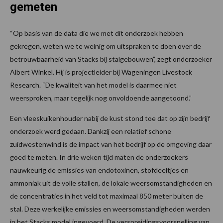
gemeten
“Op basis van de data die we met dit onderzoek hebben
gekregen, weten we te weinig om uitspraken te doen over de
betrouwbaarheid van Stacks bij stalgebouwen”, zegt onderzoeker
Albert Winkel. Hij is projectleider bij Wageningen Livestock
Research. “De kwaliteit van het model is daarmee niet
weersproken, maar tegelijk nog onvoldoende aangetoond.”
Een vleeskuikenhouder nabij de kust stond toe dat op zijn bedrijf
onderzoek werd gedaan. Dankzij een relatief schone
zuidwestenwind is de impact van het bedrijf op de omgeving daar
goed te meten. In drie weken tijd maten de onderzoekers
nauwkeurig de emissies van endotoxinen, stofdeeltjes en
ammoniak uit de volle stallen, de lokale weersomstandigheden en
de concentraties in het veld tot maximaal 850 meter buiten de
stal. Deze werkelijke emissies en weersomstandigheden werden
in het Stacks model ingevoerd. De verspreidingsvoorspelling van