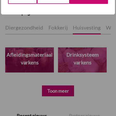
Themapagina
Diergezondheid
Fokkerij
Huisvesting
Wet
Afleidingsmateriaal
Drinksysteem
varkens
varkens
Toon meer
Primaire
Recent nieuws
Partner nieuws