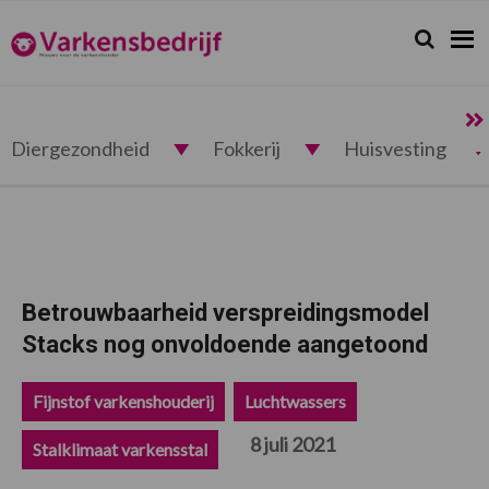
Spring
Door
Spring
Spring
naar
naar
naar
naar
Zoeken...
Zoek
Varkensbedrijf.nl
de
de
de
de
hoofdnavigatie
hoofd
eerste
voettekst
inhoud
sidebar
Diergezondheid
Fokkerij
Huisvesting
Betrouwbaarheid verspreidingsmodel
Stacks nog onvoldoende aangetoond
Fijnstof varkenshouderij
Luchtwassers
8 juli 2021
Stalklimaat varkensstal