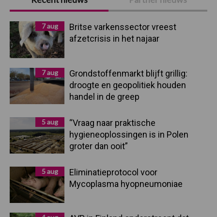
Sidebar
7 aug
Britse varkenssector vreest
afzetcrisis in het najaar
7 aug
Grondstoffenmarkt blijft grillig:
droogte en geopolitiek houden
handel in de greep
5 aug
“Vraag naar praktische
hygieneoplossingen is in Polen
groter dan ooit”
5 aug
Eliminatieprotocol voor
Mycoplasma hyopneumoniae