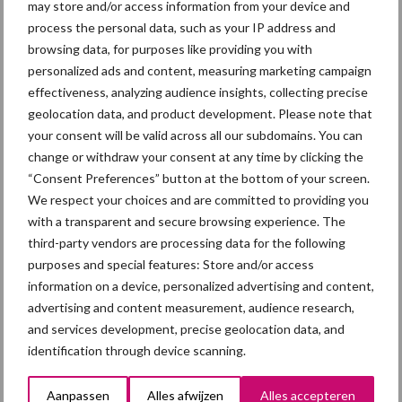
may store and/or access information from your device and
Aanbevolen voor jou! luchtwassers
process the personal data, such as your IP address and
browsing data, for purposes like providing you with
personalized ads and content, measuring marketing campaign
Luchtwassers weer op
MIA\Vamil-lijst
effectiveness, analyzing audience insights, collecting precise
geolocation data, and product development. Please note that
your consent will be valid across all our subdomains. You can
change or withdraw your consent at any time by clicking the
“Consent Preferences” button at the bottom of your screen.
Eerste vergunningen in
We respect your choices and are committed to providing you
Noord-Brabant verleend
with a transparent and secure browsing experience. The
voor luchtwassers
third-party vendors are processing data for the following
purposes and special features: Store and/or access
information on a device, personalized advertising and content,
Geen voorziening voor
advertising and content measurement, audience research,
toekomstige investering in
and services development, precise geolocation data, and
luchtwassers
identification through device scanning.
Aanpassen
Alles afwijzen
Alles accepteren