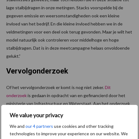
lage stalbijdragen in onze metingen. Stacks voorspelde bij de
gegeven emissie en weersomstandigheden ook een kleine
invloed van het bedrijf. En die kleine invloed hebben we in de
veldmetingen voor een deel ook terug gevonden. Maar je wilt het
model natuurlijk ook controleren voor middelhoge en hoge
stalbijdragen. Dat is in deze meetcampagne helaas onvoldoende
gelukt.”
Vervolgonderzoek
Of het vervolgonderzoek er komt is nog niet zeker.
Dit
onderzoek
is gedaan in opdracht van en gefinancierd door het
ministerie van Infrastructuur en Waterstaat. Aan het onderzoek
werkten wetenschappers mee van WUR, IRAS-Universiteit
We value your privacy
Utrecht en Erbrink Stacks Consult.
We and
our 4 partners
use cookies and other tracking
Bron:
WUR
technologies to improve your experience on our website. We