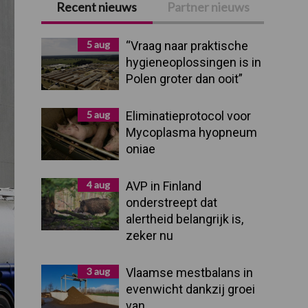
Recent nieuws
Partner nieuws
Primaire
Sidebar
5 aug
“Vraag naar praktische
hygieneoplossingen is in
Polen groter dan ooit”
5 aug
Eliminatieprotocol voor
Mycoplasma hyopneum
oniae
4 aug
AVP in Finland
onderstreept dat
alertheid belangrijk is,
zeker nu
3 aug
Vlaamse mestbalans in
evenwicht dankzij groei
van