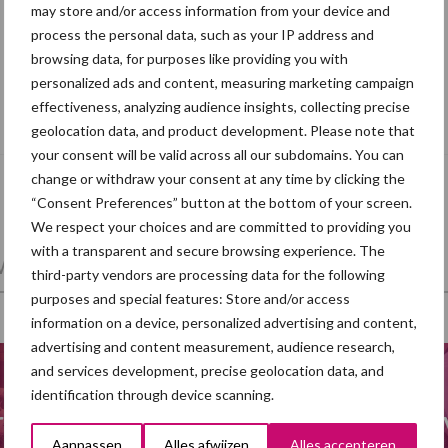
may store and/or access information from your device and
process the personal data, such as your IP address and
browsing data, for purposes like providing you with
personalized ads and content, measuring marketing campaign
Agrifirm start EIP-project voor innovatie
effectiveness, analyzing audience insights, collecting precise
in biologische varkenshouderij
geolocation data, and product development. Please note that
your consent will be valid across all our subdomains. You can
change or withdraw your consent at any time by clicking the
“Consent Preferences” button at the bottom of your screen.
We respect your choices and are committed to providing you
with a transparent and secure browsing experience. The
et en regelgeving
Mest
Varkensvoer
third-party vendors are processing data for the following
purposes and special features: Store and/or access
information on a device, personalized advertising and content,
advertising and content measurement, audience research,
and services development, precise geolocation data, and
identification through device scanning.
ra
Hittestress varkens
Meng
Aanpassen
Alles afwijzen
Alles accepteren