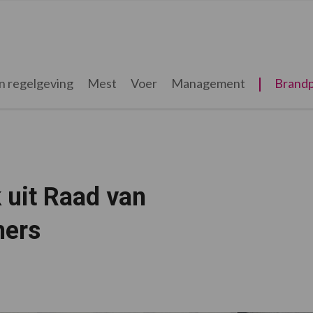
n regelgeving
Mest
Voer
Management
Brandp
 uit Raad van
mers