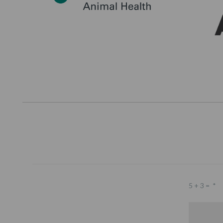
5 + 3 =
*