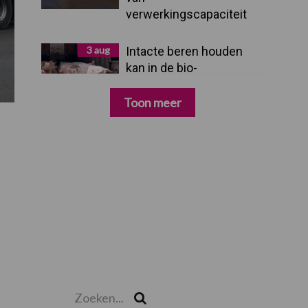
verwerkingscapaciteit
3 aug
Intacte beren houden
kan in de bio-
varkenshouderij, maar
dan moet alles kloppen
Toon meer
Zoeken...
Zoek