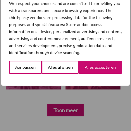
We respect your choices and are committed to providing you
winstgevende en
with a transparent and secure browsing experience. The
toekomstbestendige sector
third-party vendors are processing data for the following
purposes and special features: Store and/or access
information on a device, personalized advertising and content,
Diergezondheid
Fokkerij
Huisvesting
Wet
advertising and content measurement, audience research,
and services development, precise geolocation data, and
identification through device scanning.
Aanpassen
Alles afwijzen
Alles accepteren
Afrikaanse
Brachyspira
varkenspest
Toon meer