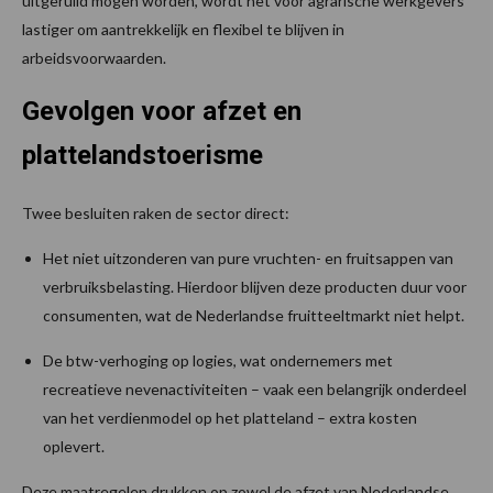
uitgeruild mogen worden, wordt het voor agrarische werkgevers
lastiger om aantrekkelijk en flexibel te blijven in
arbeidsvoorwaarden.
Gevolgen voor afzet en
plattelandstoerisme
Twee besluiten raken de sector direct:
Het niet uitzonderen van pure vruchten- en fruitsappen van
verbruiksbelasting. Hierdoor blijven deze producten duur voor
consumenten, wat de Nederlandse fruitteeltmarkt niet helpt.
De btw-verhoging op logies, wat ondernemers met
recreatieve nevenactiviteiten – vaak een belangrijk onderdeel
van het verdienmodel op het platteland – extra kosten
oplevert.
Deze maatregelen drukken op zowel de afzet van Nederlandse