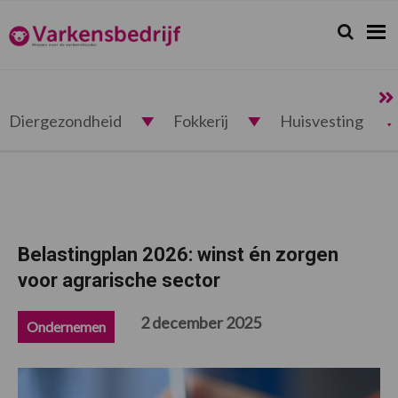
Spring
Door
Spring
Spring
naar
naar
naar
naar
Zoeken...
Zoek
Varkensbedrijf.nl
de
de
de
de
hoofdnavigatie
hoofd
eerste
voettekst
inhoud
sidebar
Diergezondheid
Fokkerij
Huisvesting
Belastingplan 2026: winst én zorgen
voor agrarische sector
2 december 2025
Ondernemen