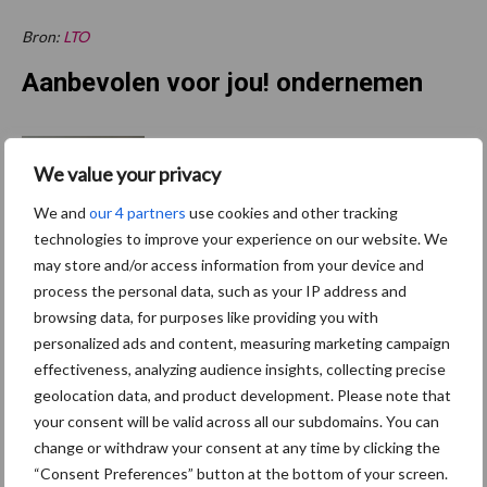
Bron:
LTO
Aanbevolen voor jou! ondernemen
Droogte zet landbouw
opnieuw onder druk:
We value your privacy
klimaatverandering
We and
our 4 partners
use cookies and other tracking
versterkt watertekort
technologies to improve your experience on our website. We
may store and/or access information from your device and
process the personal data, such as your IP address and
Buitenuitloop: hoeveel
nutriënten halen varkens
browsing data, for purposes like providing you with
daaruit?
personalized ads and content, measuring marketing campaign
effectiveness, analyzing audience insights, collecting precise
geolocation data, and product development. Please note that
your consent will be valid across all our subdomains. You can
Europese Commissie stelt
change or withdraw your consent at any time by clicking the
veehouderijstrategie vast:
“Consent Preferences” button at the bottom of your screen.
op naar een sterke,