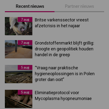
Primaire
Recent nieuws
Partner nieuws
Sidebar
7 aug
Britse varkenssector vreest
afzetcrisis in het najaar
7 aug
Grondstoffenmarkt blijft grillig:
droogte en geopolitiek houden
handel in de greep
5 aug
“Vraag naar praktische
hygieneoplossingen is in Polen
groter dan ooit”
5 aug
Eliminatieprotocol voor
Mycoplasma hyopneumoniae