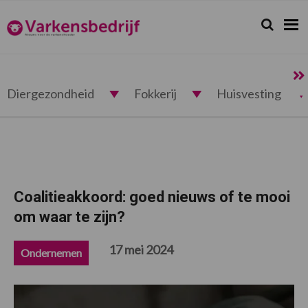
Spring
Door
Spring
Spring
naar
naar
naar
naar
Zoeken...
Zoek
Varkensbedrijf.nl
de
de
de
de
hoofdnavigatie
hoofd
eerste
voettekst
inhoud
sidebar
Diergezondheid
Fokkerij
Huisvesting
Coalitieakkoord: goed nieuws of te mooi
om waar te zijn?
17 mei 2024
Ondernemen