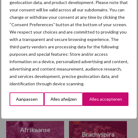
geolocation data, and product development. Please note that
Hittestress: wat gebeurt er
your consent will be valid across all our subdomains. You can
en hoe kunnen we het
change or withdraw your consent at any time by clicking the
voorkomen?
“Consent Preferences” button at the bottom of your screen.
We respect your choices and are committed to providing you
with a transparent and secure browsing experience. The
third-party vendors are processing data for the following
Grondstoffenmarkt blijft
purposes and special features: Store and/or access
grillig: droogte en
information on a device, personalized advertising and content,
geopolitiek houden handel
advertising and content measurement, audience research,
in de greep
and services development, precise geolocation data, and
identification through device scanning.
Diergezondheid
Fokkerij
Huisvesting
Wet
Aanpassen
Alles afwijzen
Alles accepteren
Afrikaanse
Brachyspira