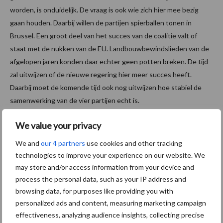
worden, is onduidelijk. De vraag is ook wie zich hier mee bezig
gaan houden. Daarbij willen de partijen spierballen tonen in
Brussel. Een groot deel van het succes van de coalitie valt of
staat met de nukken van de EU. Landbouwbewindslieden van de
afgelopen jaren konden daar echter geen potten breken. De tijd
zal uitwijzen of de nieuwe regering hier meer succes heeft.
Daarbij moet de komende tijd ook nog uitwijzen hoe stabiel de
samenwerking van de vier partijen echt is.
Tekst: Gerben Hofman
We value your privacy
Aanbevolen voor jou!
We and
our 4 partners
use cookies and other tracking
technologies to improve your experience on our website. We
may store and/or access information from your device and
Britse varkenssector vreest
process the personal data, such as your IP address and
afzetcrisis in het najaar
browsing data, for purposes like providing you with
personalized ads and content, measuring marketing campaign
effectiveness, analyzing audience insights, collecting precise