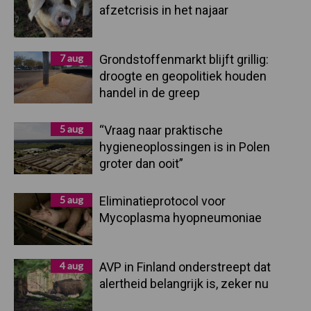
afzetcrisis in het najaar
7 aug
Grondstoffenmarkt blijft grillig:
droogte en geopolitiek houden
handel in de greep
5 aug
“Vraag naar praktische
hygieneoplossingen is in Polen
groter dan ooit”
5 aug
Eliminatieprotocol voor
Mycoplasma hyopneumoniae
4 aug
AVP in Finland onderstreept dat
alertheid belangrijk is, zeker nu