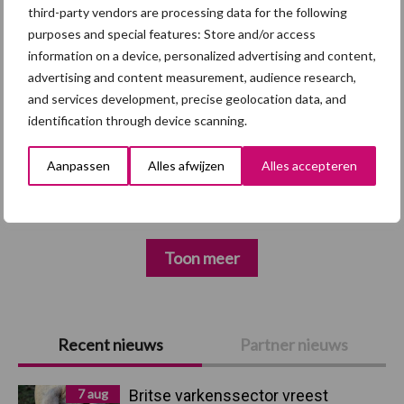
third-party vendors are processing data for the following
Diergezondheid
Fokkerij
Huisvesting
Wet
purposes and special features: Store and/or access
information on a device, personalized advertising and content,
advertising and content measurement, audience research,
and services development, precise geolocation data, and
identification through device scanning.
Afrikaanse
Brachyspira
varkenspest
Aanpassen
Alles afwijzen
Alles accepteren
Toon meer
Primaire
Recent nieuws
Partner nieuws
Sidebar
7 aug
Britse varkenssector vreest