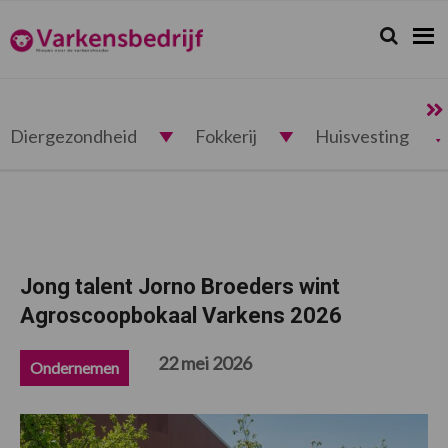
Spring
Door
Spring
Spring
naar
naar
naar
naar
Zoeken...
Zoek
Varkensbedrijf.nl
de
de
de
de
hoofdnavigatie
hoofd
eerste
voettekst
inhoud
sidebar
Diergezondheid
Fokkerij
Huisvesting
Jong talent Jorno Broeders wint
Agroscoopbokaal Varkens 2026
22 mei 2026
Ondernemen