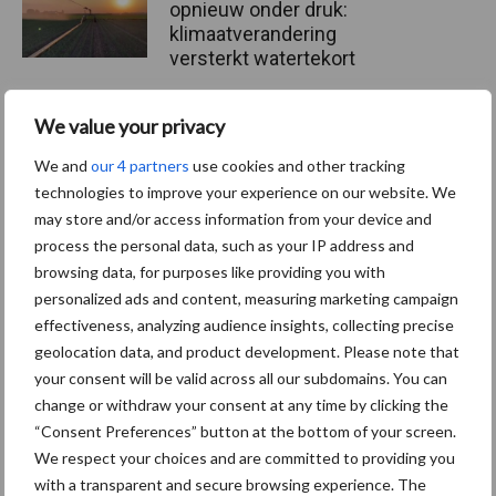
opnieuw onder druk:
klimaatverandering
versterkt watertekort
We value your privacy
Buitenuitloop: hoeveel
nutriënten halen varkens
We and
our 4 partners
use cookies and other tracking
daaruit?
technologies to improve your experience on our website. We
may store and/or access information from your device and
process the personal data, such as your IP address and
browsing data, for purposes like providing you with
Europese Commissie stelt
personalized ads and content, measuring marketing campaign
veehouderijstrategie vast:
effectiveness, analyzing audience insights, collecting precise
op naar een sterke,
winstgevende en
geolocation data, and product development. Please note that
toekomstbestendige sector
your consent will be valid across all our subdomains. You can
change or withdraw your consent at any time by clicking the
“Consent Preferences” button at the bottom of your screen.
We respect your choices and are committed to providing you
Themapagina
with a transparent and secure browsing experience. The