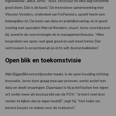
ingewikkeld“, aldus Jorno. “Rust, structuur en elke dag hetzelfde
goed doen. Dát is de basis.” De intensieve samenwerking met
Vleuten Voeders, onderdeel van ForFarmers, speelt hierin een
belangrijke rol. Op basis van data en praktijkervaring, en in goed
overleg met specialist Marcel Renders, stuurt Jorno voortdurend
bij, zowel in de voerstrategie als in managementkeuzes. “Alles
bespreken we open: wat gaat goed en wat moet beter. Dat
vertrouwen is essentieel als je écht wilt doorontwikkelen.”
Open blik en toekomstvisie
Wat Biggefjild extra bijzonder maakt, is de open houding richting
innovatie. Jorno doet graag mee aan proeven, werkt actief met
data en deelt ervaringen. Daarnaast is hij actief buiten het eigen
erf, onder meer als bestuurslid van de POV. “Je leert veel door
verder te kijken dan je eigen bedrijf“, zegt hij. “Het helpt om
betere keuzes te maken voor de toekomst.”